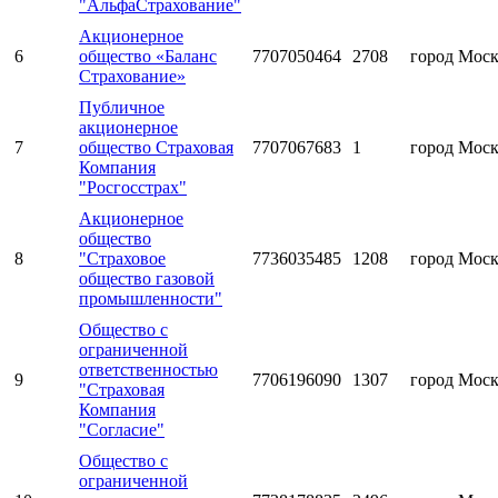
"АльфаСтрахование"
Акционерное
6
общество «Баланс
7707050464
2708
город Мос
Страхование»
Публичное
акционерное
7
общество Страховая
7707067683
1
город Мос
Компания
"Росгосстрах"
Акционерное
общество
8
"Страховое
7736035485
1208
город Мос
общество газовой
промышленности"
Общество с
ограниченной
ответственностью
9
7706196090
1307
город Мос
"Страховая
Компания
"Согласие"
Общество с
ограниченной