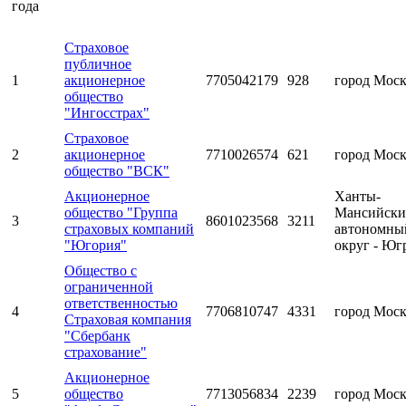
года
Страховое
публичное
1
акционерное
7705042179
928
город Мос
общество
"Ингосстрах"
Страховое
2
акционерное
7710026574
621
город Мос
общество "ВСК"
Акционерное
Ханты-
общество "Группа
Мансийск
3
8601023568
3211
страховых компаний
автономны
"Югория"
округ - Юг
Общество с
ограниченной
ответственностью
4
7706810747
4331
город Мос
Страховая компания
"Сбербанк
страхование"
Акционерное
5
общество
7713056834
2239
город Мос