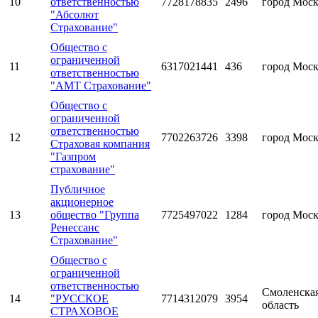
10
ответственностью
7728178835
2496
город Мос
"Абсолют
Страхование"
Общество с
ограниченной
11
6317021441
436
город Мос
ответственностью
"АМТ Страхование"
Общество с
ограниченной
ответственностью
12
7702263726
3398
город Мос
Страховая компания
"Газпром
страхование"
Публичное
акционерное
13
общество "Группа
7725497022
1284
город Мос
Ренессанс
Страхование"
Общество с
ограниченной
ответственностью
Смоленска
14
"РУССКОЕ
7714312079
3954
область
СТРАХОВОЕ