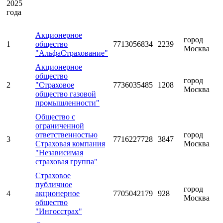
2025
года
Акционерное
город
1
общество
7713056834
2239
Москва
"АльфаСтрахование"
Акционерное
общество
город
2
"Страховое
7736035485
1208
Москва
общество газовой
промышленности"
Общество с
ограниченной
ответственностью
город
3
7716227728
3847
Страховая компания
Москва
"Независимая
страховая группа"
Страховое
публичное
город
4
акционерное
7705042179
928
Москва
общество
"Ингосстрах"