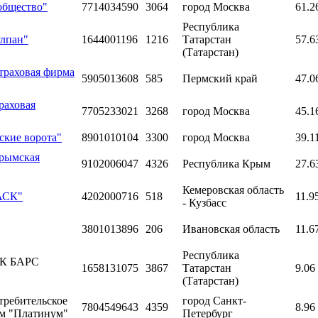
общество"
7714034590
3064
город Москва
61.2
Республика
улпан"
1644001196
1216
Татарстан
57.6
(Татарстан)
траховая фирма
5905013608
585
Пермский край
47.0
раховая
7705233021
3268
город Москва
45.1
ские ворота"
8901010104
3300
город Москва
39.1
Крымская
9102006047
4326
Республика Крым
27.6
Кемеровская область
БАСК"
4202000716
518
11.9
- Кузбасс
3801013896
206
Ивановская область
11.6
Республика
АК БАРС
1658131075
3867
Татарстан
9.06
(Татарстан)
требительское
город Санкт-
7804549643
4359
8.96
ом "Платинум"
Петербург