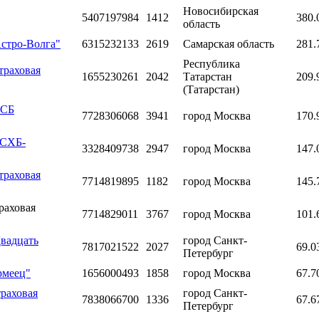
Новосибирская
5407197984
1412
380.
область
стро-Волга"
6315232133
2619
Самарская область
281.
Республика
траховая
1655230261
2042
Татарстан
209.
(Татарстан)
ПСБ
7728306068
3941
город Москва
170.
РСХБ-
3328409738
2947
город Москва
147.
траховая
7714819895
1182
город Москва
145.
раховая
7714829011
3767
город Москва
101.
вадцать
город Санкт-
7817021522
2027
69.0
Петербург
рмеец"
1656000493
1858
город Москва
67.7
раховая
город Санкт-
7838066700
1336
67.6
Петербург