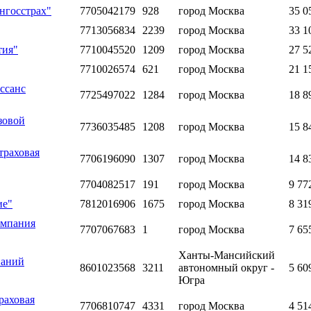
нгосстрах"
7705042179
928
город Москва
35 0
7713056834
2239
город Москва
33 1
тия"
7710045520
1209
город Москва
27 5
7710026574
621
город Москва
21 1
ссанс
7725497022
1284
город Москва
18 8
зовой
7736035485
1208
город Москва
15 8
траховая
7706196090
1307
город Москва
14 8
7704082517
191
город Москва
9 77
ие"
7812016906
1675
город Москва
8 31
омпания
7707067683
1
город Москва
7 65
Ханты-Мансийский
паний
8601023568
3211
автономный округ -
5 60
Югра
раховая
7706810747
4331
город Москва
4 51