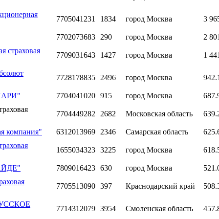
кционерная
7705041231
1834
город Москва
3 96
7702073683
290
город Москва
2 80
я страховая
7709031643
1427
город Москва
1 44
Абсолют
7728178835
2496
город Москва
942.
"ПАРИ"
7704041020
915
город Москва
687.
траховая
7704449282
2682
Московская область
639.
ая компания"
6312013969
2346
Самарская область
625.
траховая
1655034323
3225
город Москва
618.
ГАЙДЕ"
7809016423
630
город Москва
521.
раховая
7705513090
397
Краснодарский край
508.
"РУССКОЕ
7714312079
3954
Смоленская область
457.