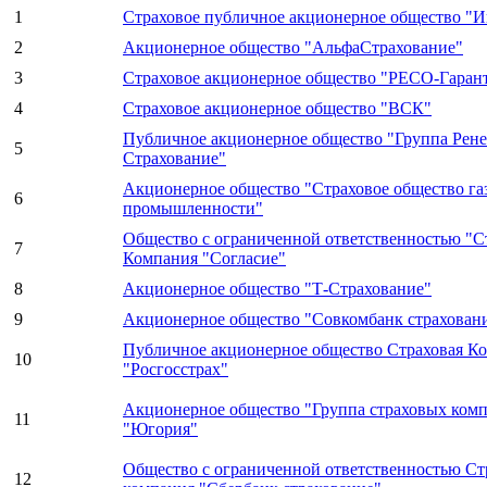
1
Страховое публичное акционерное общество "И
2
Акционерное общество "АльфаСтрахование"
3
Страховое акционерное общество "РЕСО-Гаран
4
Страховое акционерное общество "ВСК"
Публичное акционерное общество "Группа Рене
5
Страхование"
Акционерное общество "Страховое общество га
6
промышленности"
Общество с ограниченной ответственностью "С
7
Компания "Согласие"
8
Акционерное общество "Т-Страхование"
9
Акционерное общество "Совкомбанк страхован
Публичное акционерное общество Страховая К
10
"Росгосстрах"
Акционерное общество "Группа страховых ком
11
"Югория"
Общество с ограниченной ответственностью Ст
12