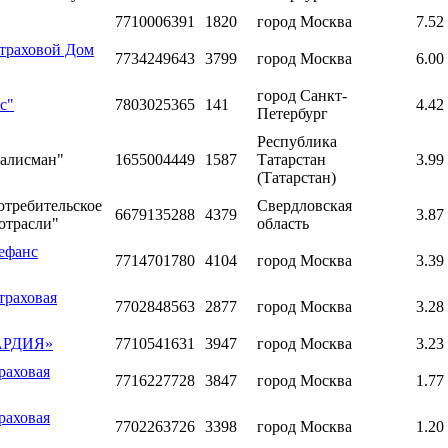
7710006391
1820
город Москва
7.52
Страховой Дом
7734249643
3799
город Москва
6.00
город Санкт-
с"
7803025365
141
4.42
Петербург
Республика
Талисман"
1655004449
1587
Татарстан
3.99
(Татарстан)
отребительское
Свердловская
6679135288
4379
3.87
отрасли"
область
ефанс
7714701780
4104
город Москва
3.39
траховая
7702848563
2877
город Москва
3.28
ГАРДИЯ»
7710541631
3947
город Москва
3.23
раховая
7716227728
3847
город Москва
1.77
раховая
7702263726
3398
город Москва
1.20