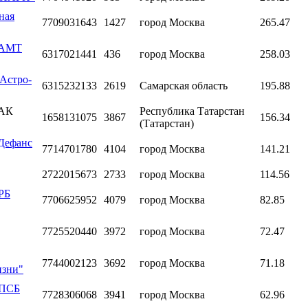
ная
7709031643
1427
город Москва
265.47
 "АМТ
6317021441
436
город Москва
258.03
Астро-
6315232133
2619
Самарская область
195.88
"АК
Республика Татарстан
1658131075
3867
156.34
(Татарстан)
"Дефанс
7714701780
4104
город Москва
141.21
2722015673
2733
город Москва
114.56
РБ
7706625952
4079
город Москва
82.85
7725520440
3972
город Москва
72.47
7744002123
3692
город Москва
71.18
изни"
«ПСБ
7728306068
3941
город Москва
62.96