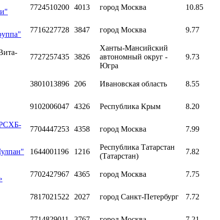
7724510200
4013
город Москва
10.85
ни"
7716227728
3847
город Москва
9.77
руппа"
Ханты-Мансийский
Вита-
7727257435
3826
автономный округ -
9.73
Югра
3801013896
206
Ивановская область
8.55
9102006047
4326
Республика Крым
8.20
«РСХБ-
7704447253
4358
город Москва
7.99
Республика Татарстан
Чулпан"
1644001196
1216
7.82
(Татарстан)
7702427967
4365
город Москва
7.75
»
7817021522
2027
город Санкт-Петербург
7.72
7714829011
3767
город Москва
7.21