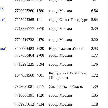
РБ
7709927260
1580
город Москва
6.54
сс"
7803025365
141
город Санкт-Петербург
5.84
7713326777
3870
город Москва
3.39
7704719732
4179
город Москва
3.20
ппа"
3666068423
3229
Воронежская область
2.93
7707050464
2708
город Москва
1.77
7713291235
3594
город Москва
1.76
Республика Татарстан
1644039560
4001
1.72
(Татарстан)
7328081081
2917
Ульяновская область
1.39
7710006391
1820
город Москва
1.35
7709931612
4334
город Москва
1.18