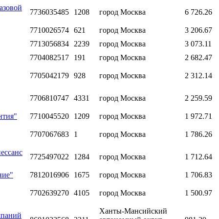
азовой
7736035485
1208
город Москва
6 726.26
7710026574
621
город Москва
3 206.67
7713056834
2239
город Москва
3 073.11
7704082517
191
город Москва
2 682.47
7705042179
928
город Москва
2 312.14
7706810747
4331
город Москва
2 259.59
нтия"
7710045520
1209
город Москва
1 972.71
7707067683
1
город Москва
1 786.26
ессанс
7725497022
1284
город Москва
1 712.64
ние"
7812016906
1675
город Москва
1 706.83
7702639270
4105
город Москва
1 500.97
Ханты-Мансийский
мпаний