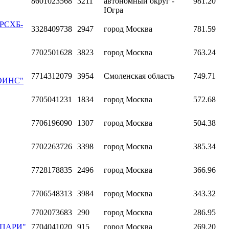
8601023568
3211
автономный округ -
981.20
Югра
"РСХБ-
3328409738
2947
город Москва
781.59
7702501628
3823
город Москва
763.24
7714312079
3954
Смоленская область
749.71
ОИНС"
7705041231
1834
город Москва
572.68
7706196090
1307
город Москва
504.38
7702263726
3398
город Москва
385.34
7728178835
2496
город Москва
366.96
7706548313
3984
город Москва
343.32
7702073683
290
город Москва
286.95
 "ПАРИ"
7704041020
915
город Москва
269.20