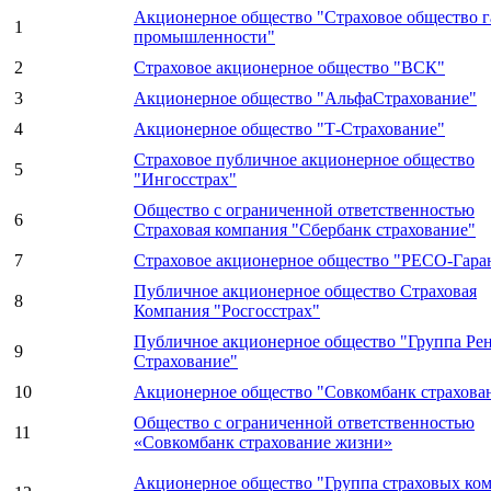
Акционерное общество "Страховое общество г
1
промышленности"
2
Страховое акционерное общество "ВСК"
3
Акционерное общество "АльфаСтрахование"
4
Акционерное общество "Т-Страхование"
Страховое публичное акционерное общество
5
"Ингосстрах"
Общество с ограниченной ответственностью
6
Страховая компания "Сбербанк страхование"
7
Страховое акционерное общество "РЕСО-Гара
Публичное акционерное общество Страховая
8
Компания "Росгосстрах"
Публичное акционерное общество "Группа Рен
9
Страхование"
10
Акционерное общество "Совкомбанк страхова
Общество с ограниченной ответственностью
11
«Совкомбанк страхование жизни»
Акционерное общество "Группа страховых ко