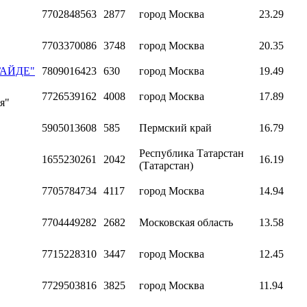
7702848563
2877
город Москва
23.29
7703370086
3748
город Москва
20.35
 ГАЙДЕ"
7809016423
630
город Москва
19.49
7726539162
4008
город Москва
17.89
я"
5905013608
585
Пермский край
16.79
Республика Татарстан
1655230261
2042
16.19
(Татарстан)
7705784734
4117
город Москва
14.94
7704449282
2682
Московская область
13.58
7715228310
3447
город Москва
12.45
7729503816
3825
город Москва
11.94