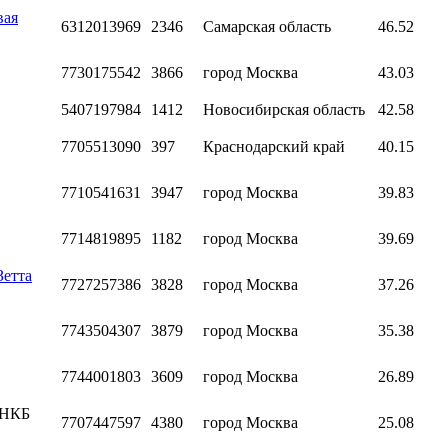
вая
6312013969
2346
Самарская область
46.52
7730175542
3866
город Москва
43.03
5407197984
1412
Новосибирская область
42.58
7705513090
397
Краснодарский край
40.15
7710541631
3947
город Москва
39.83
7714819895
1182
город Москва
39.69
Зетта
7727257386
3828
город Москва
37.26
7743504307
3879
город Москва
35.38
7744001803
3609
город Москва
26.89
РНКБ
7707447597
4380
город Москва
25.08