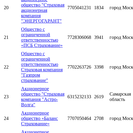
общество "Страховая
20
7705041231
1834
город Мос
акционерная
компания
"ЭНЕРГОГАРАНТ"
Общество с
ограниченной
21
7728306068
3941
город Мос
ответственностью
«ПСБ Страхование»
Общество с
ограниченной
ответственностью
22
7702263726
3398
город Мос
Страховая компания
"Газпром
страхование"
Акционерное
общество "Страховая
Самарская
23
6315232133
2619
компания "Астро-
область
Волга"
Акционерное
24
общество «Баланс
7707050464
2708
город Мос
Страхование»
Акционерное