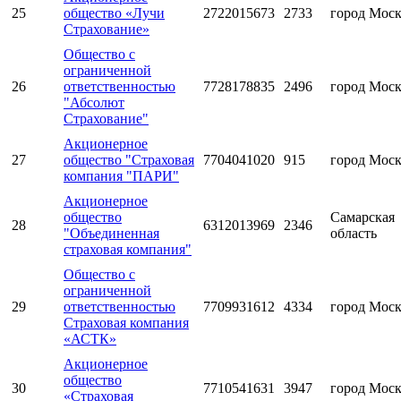
25
общество «Лучи
2722015673
2733
город Мос
Страхование»
Общество с
ограниченной
26
ответственностью
7728178835
2496
город Мос
"Абсолют
Страхование"
Акционерное
27
общество "Страховая
7704041020
915
город Мос
компания "ПАРИ"
Акционерное
общество
Самарская
28
6312013969
2346
"Объединенная
область
страховая компания"
Общество с
ограниченной
29
ответственностью
7709931612
4334
город Мос
Страховая компания
«АСТК»
Акционерное
общество
30
7710541631
3947
город Мос
«Страховая