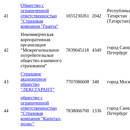
Общество с
ограниченной
Республик
41
ответственностью
1655230261
2042
Татарстан
"Страховая
(Татарстан)
компания "Гранта"
Некоммерческая
корпоративная
организация
город Санк
42
"Межрегиональное
7839045118
4349
Петербург
потребительское
общество взаимного
страхования"
Страховое
акционерное
43
7707086608
348
город Мос
общество
"ЛЕКСГАРАНТ"
общество с
ограниченной
ответственностью
город Санк
44
7838066700
1336
"Страховая
Петербург
компания "Капитал-
полис"