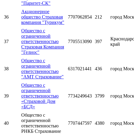
"Паритет-СК"
Акционерное
36
общество Страховая
7707062854
212
город Мос
компания "Турикум"
Общество с
ограниченной
Краснодар
37
ответственностью
7705513090
397
край
Страховая Компания
"Гелиос"
Общество с
ограниченной
38
6317021441
436
город Мос
ответственностью
"АМТ Страхование"
Общество с
ограниченной
39
ответственностью
7734249643
3799
город Мос
«Страховой Дом
«БСД»
Общество с
ограниченной
40
7707447597
4380
город Мос
ответственностью
РНКБ Страхование