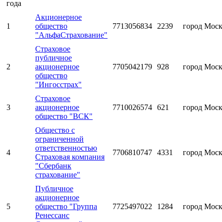
года
Акционерное
1
общество
7713056834
2239
город Мос
"АльфаСтрахование"
Страховое
публичное
2
акционерное
7705042179
928
город Мос
общество
"Ингосстрах"
Страховое
3
акционерное
7710026574
621
город Мос
общество "ВСК"
Общество с
ограниченной
ответственностью
4
7706810747
4331
город Мос
Страховая компания
"Сбербанк
страхование"
Публичное
акционерное
5
общество "Группа
7725497022
1284
город Мос
Ренессанс