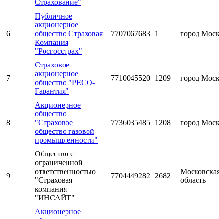
Страхование"
Публичное
акционерное
6
общество Страховая
7707067683
1
город Мос
Компания
"Росгосстрах"
Страховое
акционерное
7
7710045520
1209
город Мос
общество "РЕСО-
Гарантия"
Акционерное
общество
8
"Страховое
7736035485
1208
город Мос
общество газовой
промышленности"
Общество с
ограниченной
ответственностью
Московска
9
7704449282
2682
"Страховая
область
компания
"ИНСАЙТ"
Акционерное