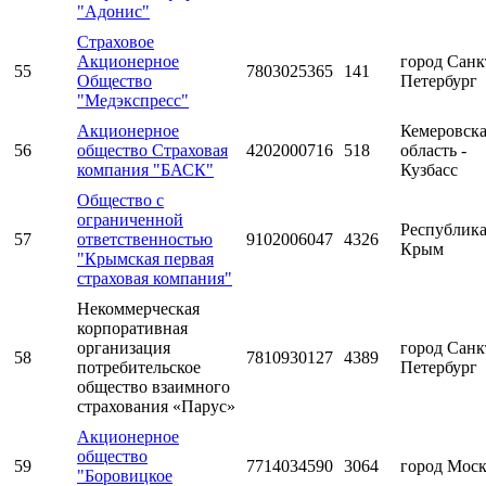
"Адонис"
Страховое
Акционерное
город Санк
55
7803025365
141
Общество
Петербург
"Медэкспресс"
Акционерное
Кемеровск
56
общество Страховая
4202000716
518
область -
компания "БАСК"
Кузбасс
Общество с
ограниченной
Республик
57
ответственностью
9102006047
4326
Крым
"Крымская первая
страховая компания"
Некоммерческая
корпоративная
организация
город Санк
58
7810930127
4389
потребительское
Петербург
общество взаимного
страхования «Парус»
Акционерное
общество
59
7714034590
3064
город Мос
"Боровицкое