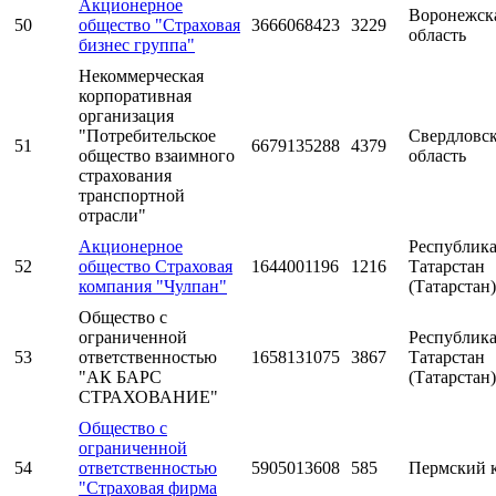
Акционерное
Воронежск
50
общество "Страховая
3666068423
3229
область
бизнес группа"
Некоммерческая
корпоративная
организация
"Потребительское
Свердловс
51
6679135288
4379
общество взаимного
область
страхования
транспортной
отрасли"
Акционерное
Республик
52
общество Страховая
1644001196
1216
Татарстан
компания "Чулпан"
(Татарстан)
Общество с
ограниченной
Республик
53
ответственностью
1658131075
3867
Татарстан
"АК БАРС
(Татарстан)
СТРАХОВАНИЕ"
Общество с
ограниченной
54
ответственностью
5905013608
585
Пермский 
"Страховая фирма