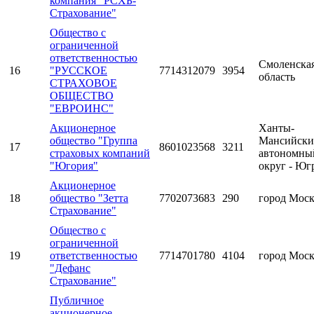
компания "РСХБ-
Страхование"
Общество с
ограниченной
ответственностью
Смоленска
16
"РУССКОЕ
7714312079
3954
область
СТРАХОВОЕ
ОБЩЕСТВО
"ЕВРОИНС"
Акционерное
Ханты-
общество "Группа
Мансийск
17
8601023568
3211
страховых компаний
автономны
"Югория"
округ - Юг
Акционерное
18
общество "Зетта
7702073683
290
город Мос
Страхование"
Общество с
ограниченной
19
ответственностью
7714701780
4104
город Мос
"Дефанс
Страхование"
Публичное
акционерное