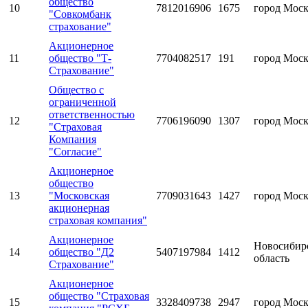
общество
10
7812016906
1675
город Мос
"Совкомбанк
страхование"
Акционерное
11
общество "Т-
7704082517
191
город Мос
Страхование"
Общество с
ограниченной
ответственностью
12
7706196090
1307
город Мос
"Страховая
Компания
"Согласие"
Акционерное
общество
13
"Московская
7709031643
1427
город Мос
акционерная
страховая компания"
Акционерное
Новосибир
14
общество "Д2
5407197984
1412
область
Страхование"
Акционерное
общество "Страховая
15
3328409738
2947
город Мос