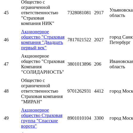
Общество с
ограниченной
Ульяновска
45
ответственностью
7328081081
2917
область
"Страховая
компания НИК"
Акционерное
общество "Страховая
город Санк
46
7817021522
2027
компания "Двадцать
Петербург
первый век"
Акционерное
общество "Страховая
Ивановска
47
3801013896
206
Компания
область
"СОЛИДАРНОСТЬ"
Общество с
ограниченной
48
ответственностью
9701262931
4412
город Мос
Страховая компания
"МИРАН"
Акционерное
общество Страховая
49
8901010104
3300
город Мос
группа "Спасские
ворота"