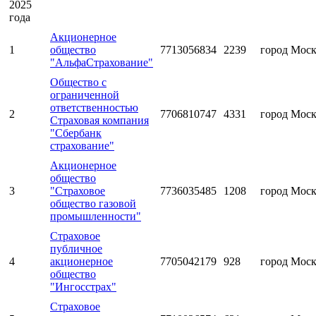
2025
года
Акционерное
1
общество
7713056834
2239
город Мос
"АльфаСтрахование"
Общество с
ограниченной
ответственностью
2
7706810747
4331
город Мос
Страховая компания
"Сбербанк
страхование"
Акционерное
общество
3
"Страховое
7736035485
1208
город Мос
общество газовой
промышленности"
Страховое
публичное
4
акционерное
7705042179
928
город Мос
общество
"Ингосстрах"
Страховое