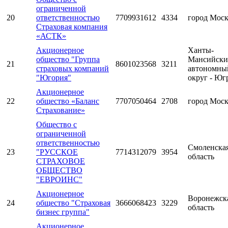
ограниченной
20
ответственностью
7709931612
4334
город Мос
Страховая компания
«АСТК»
Акционерное
Ханты-
общество "Группа
Мансийск
21
8601023568
3211
страховых компаний
автономны
"Югория"
округ - Юг
Акционерное
22
общество «Баланс
7707050464
2708
город Мос
Страхование»
Общество с
ограниченной
ответственностью
Смоленска
23
"РУССКОЕ
7714312079
3954
область
СТРАХОВОЕ
ОБЩЕСТВО
"ЕВРОИНС"
Акционерное
Воронежск
24
общество "Страховая
3666068423
3229
область
бизнес группа"
Акционерное