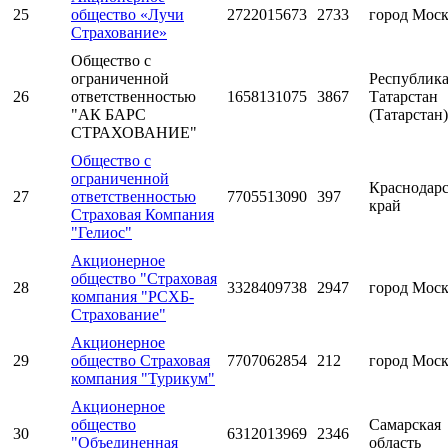
25
общество «Лучи
2722015673
2733
город Мос
Страхование»
Общество с
ограниченной
Республик
26
ответственностью
1658131075
3867
Татарстан
"АК БАРС
(Татарстан)
СТРАХОВАНИЕ"
Общество с
ограниченной
Краснодар
27
ответственностью
7705513090
397
край
Страховая Компания
"Гелиос"
Акционерное
общество "Страховая
28
3328409738
2947
город Мос
компания "РСХБ-
Страхование"
Акционерное
29
общество Страховая
7707062854
212
город Мос
компания "Турикум"
Акционерное
общество
Самарская
30
6312013969
2346
"Объединенная
область