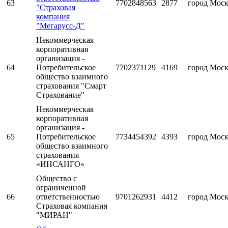
63
7702848563
2877
город Мос
"Страховая
компания
"Мегарусс-Д"
Некоммерческая
корпоративная
организация -
64
Потребительское
7702371129
4169
город Мос
общество взаимного
страхования "Смарт
Страхование"
Некоммерческая
корпоративная
организация -
65
Потребительское
7734454392
4393
город Мос
общество взаимного
страхования
«ИНСАНГО»
Общество с
ограниченной
66
ответственностью
9701262931
4412
город Мос
Страховая компания
"МИРАН"