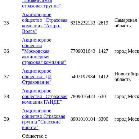
"Независимая
страховая группа"
Акционерное
общество "Страховая
Самарская
35
6315232133
2619
компания "Астро-
область
Волга"
Акционерное
общество
36
"Московская
7709031643
1427
город Мос
акционерная
страховая компания"
Акционерное
Новосибир
37
общество "Д2
5407197984
1412
область
Страхование"
Акционерное
38
общество "Страховая
7809016423
630
город Мос
компания ГАЙДЕ"
Акционерное
общество Страховая
39
8901010104
3300
город Мос
группа "Спасские
ворота"
Общество с