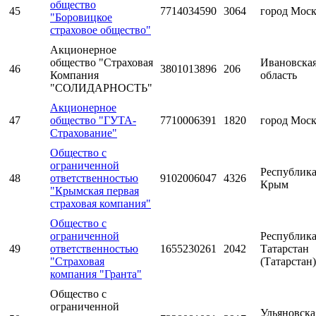
общество
45
7714034590
3064
город Мос
"Боровицкое
страховое общество"
Акционерное
общество "Страховая
Ивановска
46
3801013896
206
Компания
область
"СОЛИДАРНОСТЬ"
Акционерное
47
общество "ГУТА-
7710006391
1820
город Мос
Страхование"
Общество с
ограниченной
Республик
48
ответственностью
9102006047
4326
Крым
"Крымская первая
страховая компания"
Общество с
ограниченной
Республик
49
ответственностью
1655230261
2042
Татарстан
"Страховая
(Татарстан)
компания "Гранта"
Общество с
ограниченной
Ульяновска