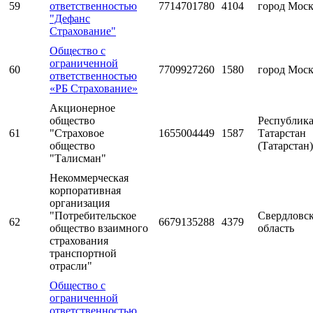
59
ответственностью
7714701780
4104
город Мос
"Дефанс
Страхование"
Общество с
ограниченной
60
7709927260
1580
город Мос
ответственностью
«РБ Страхование»
Акционерное
общество
Республик
61
"Страховое
1655004449
1587
Татарстан
общество
(Татарстан)
"Талисман"
Некоммерческая
корпоративная
организация
"Потребительское
Свердловс
62
6679135288
4379
общество взаимного
область
страхования
транспортной
отрасли"
Общество с
ограниченной
ответственностью