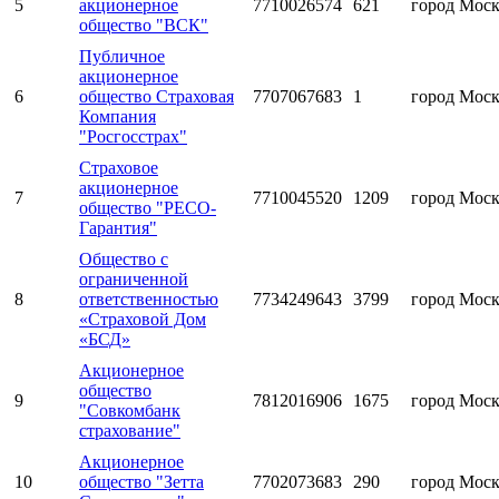
5
акционерное
7710026574
621
город Мос
общество "ВСК"
Публичное
акционерное
6
общество Страховая
7707067683
1
город Мос
Компания
"Росгосстрах"
Страховое
акционерное
7
7710045520
1209
город Мос
общество "РЕСО-
Гарантия"
Общество с
ограниченной
8
ответственностью
7734249643
3799
город Мос
«Страховой Дом
«БСД»
Акционерное
общество
9
7812016906
1675
город Мос
"Совкомбанк
страхование"
Акционерное
10
общество "Зетта
7702073683
290
город Мос