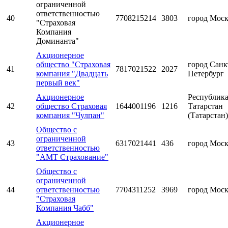
ограниченной
ответственностью
40
7708215214
3803
город Мос
"Страховая
Компания
Доминанта"
Акционерное
общество "Страховая
город Санк
41
7817021522
2027
компания "Двадцать
Петербург
первый век"
Акционерное
Республик
42
общество Страховая
1644001196
1216
Татарстан
компания "Чулпан"
(Татарстан)
Общество с
ограниченной
43
6317021441
436
город Мос
ответственностью
"АМТ Страхование"
Общество с
ограниченной
44
ответственностью
7704311252
3969
город Мос
"Страховая
Компания Чабб"
Акционерное