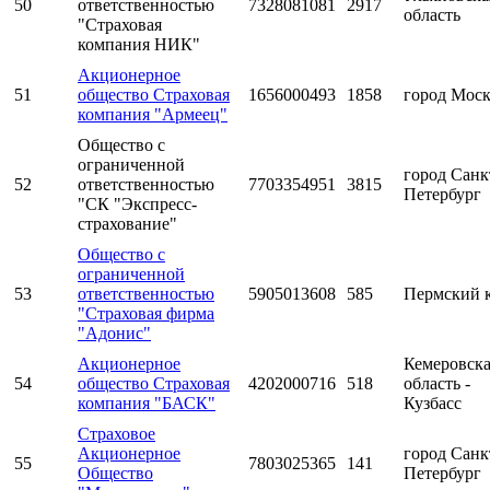
50
ответственностью
7328081081
2917
область
"Страховая
компания НИК"
Акционерное
51
общество Страховая
1656000493
1858
город Мос
компания "Армеец"
Общество с
ограниченной
город Санк
52
ответственностью
7703354951
3815
Петербург
"СК "Экспресс-
страхование"
Общество с
ограниченной
53
ответственностью
5905013608
585
Пермский 
"Страховая фирма
"Адонис"
Акционерное
Кемеровск
54
общество Страховая
4202000716
518
область -
компания "БАСК"
Кузбасс
Страховое
Акционерное
город Санк
55
7803025365
141
Общество
Петербург