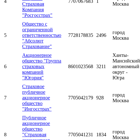
4
7707067683
1
Страховая
Москва
Компания
"Росгосстрах"
Общество с
ограниченной
город
5
ответственностью
7728178835
2496
Москва
"Абсолют
Страхование"
Акционерное
Ханты-
общество "Группа
Мансийский
6
страховых
8601023568
3211
автономный
компаний
округ -
"Югория"
Югра
Страховое
публичное
город
7
акционерное
7705042179
928
Москва
общество
"Ингосстрах"
Публичное
акционерное
общество
город
8
"Страховая
7705041231
1834
Москва