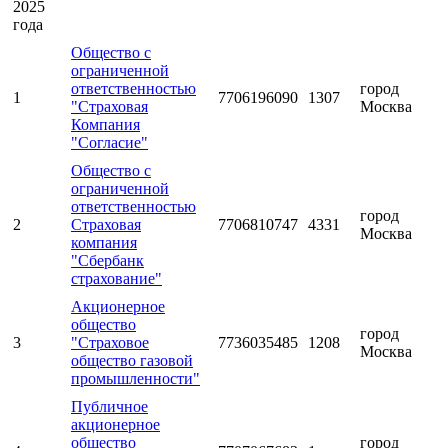
2025
года
Общество с
ограниченной
ответственностью
город
1
7706196090
1307
"Страховая
Москва
Компания
"Согласие"
Общество с
ограниченной
ответственностью
город
2
Страховая
7706810747
4331
Москва
компания
"Сбербанк
страхование"
Акционерное
общество
город
3
"Страховое
7736035485
1208
Москва
общество газовой
промышленности"
Публичное
акционерное
общество
город