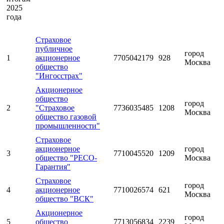
2025
года
Страховое
публичное
город
1
акционерное
7705042179
928
Москва
общество
"Ингосстрах"
Акционерное
общество
город
2
"Страховое
7736035485
1208
Москва
общество газовой
промышленности"
Страховое
акционерное
город
3
7710045520
1209
общество "РЕСО-
Москва
Гарантия"
Страховое
город
4
акционерное
7710026574
621
Москва
общество "ВСК"
Акционерное
город
5
общество
7713056834
2239