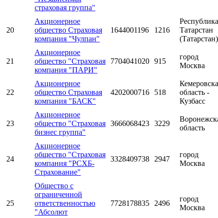
страховая группа"
Акционерное
Республик
20
общество Страховая
1644001196
1216
Татарстан
компания "Чулпан"
(Татарстан)
Акционерное
город
21
общество "Страховая
7704041020
915
Москва
компания "ПАРИ"
Акционерное
Кемеровск
22
общество Страховая
4202000716
518
область -
компания "БАСК"
Кузбасс
Акционерное
Воронежск
23
общество "Страховая
3666068423
3229
область
бизнес группа"
Акционерное
общество "Страховая
город
24
3328409738
2947
компания "РСХБ-
Москва
Страхование"
Общество с
ограниченной
город
25
ответственностью
7728178835
2496
Москва
"Абсолют