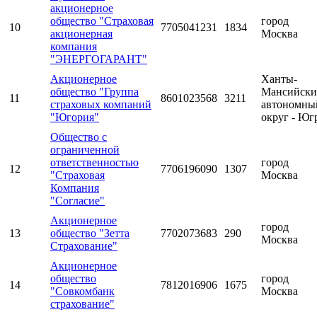
акционерное
общество "Страховая
город
10
7705041231
1834
акционерная
Москва
компания
"ЭНЕРГОГАРАНТ"
Акционерное
Ханты-
общество "Группа
Мансийск
11
8601023568
3211
страховых компаний
автономны
"Югория"
округ - Юг
Общество с
ограниченной
ответственностью
город
12
7706196090
1307
"Страховая
Москва
Компания
"Согласие"
Акционерное
город
13
общество "Зетта
7702073683
290
Москва
Страхование"
Акционерное
общество
город
14
7812016906
1675
"Совкомбанк
Москва
страхование"