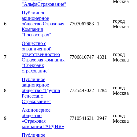
Москва
"АльфаСтрахование"
Публичное
акционерное
город
6
общество Страховая
7707067683
1
Москва
Компания
"Росгосстрах"
Общество с
ограниченной
ответственностью
город
7
7706810747
4331
Страховая компания
Москва
"Сбербанк
страхование"
Публичное
акционерное
город
8
общество "Группа
7725497022
1284
Москва
Ренессанс
Страхование"
Акционерное
общество
город
9
7710541631
3947
«Страховая
Москва
компания ГАРДИЯ»
Публичное