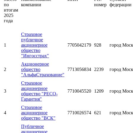
по
компании
номер
федерации
итогам
2025
года
Страховое
публичное
1
акционерное
7705042179
928
город Мос
общество
"Ингосстрах"
Акционерное
2
общество
7713056834
2239
город Мос
"АльфаСтрахование"
Страховое
акционерное
3
7710045520
1209
город Мос
общество "РЕСО-
Гарантия"
Страховое
4
акционерное
7710026574
621
город Мос
общество "ВСК"
Публичное
акционерное