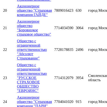
Акционерное
20
общество "Страховая
7809016423
630
город Мос
компания ГАЙДЕ"
Акционерное
общество
21
7714034590
3064
город Мос
"Боровицкое
страховое общество"
Общество с
ограниченной
22
ответственностью
7728178835
2496
город Мос
"Абсолют
Страхование"
Общество с
ограниченной
ответственностью
Смоленска
23
"РУССКОЕ
7714312079
3954
область
СТРАХОВОЕ
ОБЩЕСТВО
"ЕВРОИНС"
Акционерное
24
общество "Страховая
7704041020
915
город Мос
компания "ПАРИ"