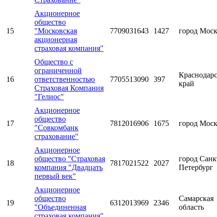
Акционерное
общество
15
"Московская
7709031643
1427
город Мос
акционерная
страховая компания"
Общество с
ограниченной
Краснодар
16
ответственностью
7705513090
397
край
Страховая Компания
"Гелиос"
Акционерное
общество
17
7812016906
1675
город Мос
"Совкомбанк
страхование"
Акционерное
общество "Страховая
город Санк
18
7817021522
2027
компания "Двадцать
Петербург
первый век"
Акционерное
общество
Самарская
19
6312013969
2346
"Объединенная
область
страховая компания"