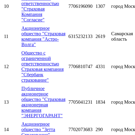
ответственностью
10
7706196090
1307
город Мос
"Страховая
Компания
"Согласие"
Акционерное
общество "Страховая
Самарская
11
6315232133
2619
компания "Астро-
область
Волга"
Общество с
ограниченной
ответственностью
12
7706810747
4331
город Мос
Страховая компания
"Сбербанк
страхование"
Публичное
акционерное
общество "Страховая
13
7705041231
1834
город Мос
акционерная
компания
"ЭНЕРГОГАРАНТ"
Акционерное
14
общество "Зетта
7702073683
290
город Мос
Страхование"