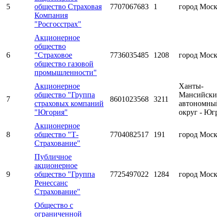
5
общество Страховая
7707067683
1
город Мос
Компания
"Росгосстрах"
Акционерное
общество
6
"Страховое
7736035485
1208
город Мос
общество газовой
промышленности"
Акционерное
Ханты-
общество "Группа
Мансийск
7
8601023568
3211
страховых компаний
автономны
"Югория"
округ - Юг
Акционерное
8
общество "Т-
7704082517
191
город Мос
Страхование"
Публичное
акционерное
9
общество "Группа
7725497022
1284
город Мос
Ренессанс
Страхование"
Общество с
ограниченной