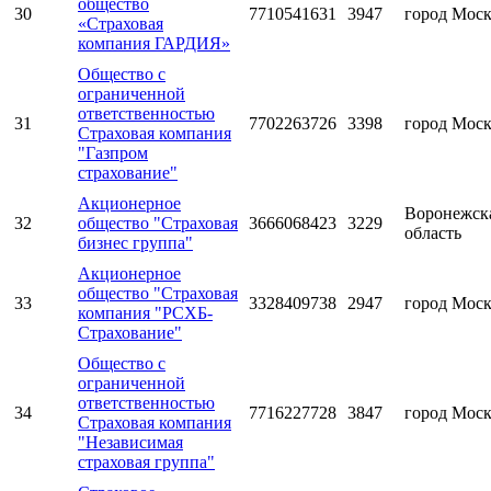
общество
30
7710541631
3947
город Мос
«Страховая
компания ГАРДИЯ»
Общество с
ограниченной
ответственностью
31
7702263726
3398
город Мос
Страховая компания
"Газпром
страхование"
Акционерное
Воронежск
32
общество "Страховая
3666068423
3229
область
бизнес группа"
Акционерное
общество "Страховая
33
3328409738
2947
город Мос
компания "РСХБ-
Страхование"
Общество с
ограниченной
ответственностью
34
7716227728
3847
город Мос
Страховая компания
"Независимая
страховая группа"