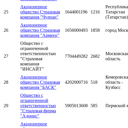
Акционерное
Республик
25
общество Страховая
1644001196
1216
Татарстан
компания "Чулпан"
(Татарстан)
Акционерное
26
общество Страховая
1656000493
1858
город Мос
компания "Армеец"
Общество с
ограниченной
ответственностью
Московска
27
7704449282
2682
"Страховая
область
компания
"ИНСАЙТ"
Акционерное
Кемеровск
28
общество Страховая
4202000716
518
область -
компания "БАСК"
Кузбасс
Общество с
ограниченной
29
ответственностью
5905013608
585
Пермский 
"Страховая фирма
"Адонис"
Акционерное