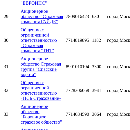
"ЕВРОИНС"
Акционерное
29
общество "Страховая
7809016423
630
город Мос
компания ГАЙДЕ"
Общество с
ограниченной
30
ответственностью
7714819895
1182
город Мос
"Страховая
компания "ТИТ"
Акционерное
общество Страховая
31
8901010104
3300
город Мос
группа "Спасские
ворота"
Общество с
ограниченной
32
7728306068
3941
город Мос
ответственностью
«ПСБ Страхование»
Акционерное
общество
33
7714034590
3064
город Мос
"Боровицкое
страховое общество"