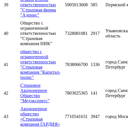
39
ответственностью
5905013608
585
Пермский 
"Страховая фирма
"Адонис"
Общество с
ограниченной
Ульяновска
40
ответственностью
7328081081
2917
область
"Страховая
компания НИК"
общество с
ограниченной
ответственностью
город Санк
41
7838066700
1336
"Страховая
Петербург
компания "Капитал-
полис"
Страховое
Акционерное
город Санк
42
7803025365
141
Общество
Петербург
"Медэкспресс"
Акционерное
общество
43
7710541631
3947
город Мос
«Страховая
компания ГАРДИЯ»