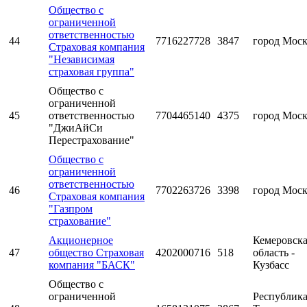
Общество с
ограниченной
ответственностью
44
7716227728
3847
город Мос
Страховая компания
"Независимая
страховая группа"
Общество с
ограниченной
45
ответственностью
7704465140
4375
город Мос
"ДжиАйСи
Перестрахование"
Общество с
ограниченной
ответственностью
46
7702263726
3398
город Мос
Страховая компания
"Газпром
страхование"
Акционерное
Кемеровск
47
общество Страховая
4202000716
518
область -
компания "БАСК"
Кузбасс
Общество с
ограниченной
Республик