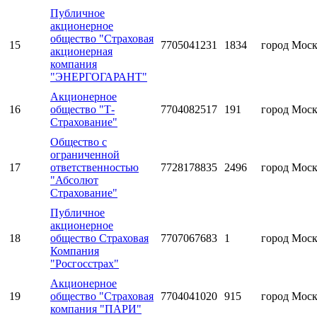
Публичное
акционерное
общество "Страховая
15
7705041231
1834
город Мос
акционерная
компания
"ЭНЕРГОГАРАНТ"
Акционерное
16
общество "Т-
7704082517
191
город Мос
Страхование"
Общество с
ограниченной
17
ответственностью
7728178835
2496
город Мос
"Абсолют
Страхование"
Публичное
акционерное
18
общество Страховая
7707067683
1
город Мос
Компания
"Росгосстрах"
Акционерное
19
общество "Страховая
7704041020
915
город Мос
компания "ПАРИ"