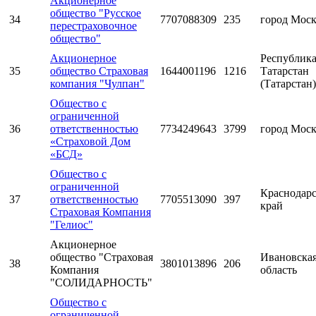
Акционерное
общество "Русское
34
7707088309
235
город Мос
перестраховочное
общество"
Акционерное
Республик
35
общество Страховая
1644001196
1216
Татарстан
компания "Чулпан"
(Татарстан)
Общество с
ограниченной
36
ответственностью
7734249643
3799
город Мос
«Страховой Дом
«БСД»
Общество с
ограниченной
Краснодар
37
ответственностью
7705513090
397
край
Страховая Компания
"Гелиос"
Акционерное
общество "Страховая
Ивановска
38
3801013896
206
Компания
область
"СОЛИДАРНОСТЬ"
Общество с
ограниченной