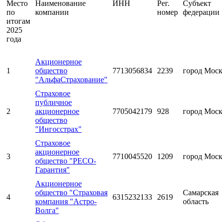
Место
Наименование
ИНН
Рег.
Субъект
по
компании
номер
федерации
итогам
2025
года
Акционерное
1
общество
7713056834
2239
город Мос
"АльфаСтрахование"
Страховое
публичное
2
акционерное
7705042179
928
город Мос
общество
"Ингосстрах"
Страховое
акционерное
3
7710045520
1209
город Мос
общество "РЕСО-
Гарантия"
Акционерное
общество "Страховая
Самарская
4
6315232133
2619
компания "Астро-
область
Волга"