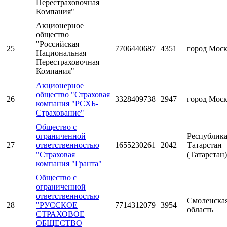
Перестраховочная
Компания"
Акционерное
общество
"Российская
25
7706440687
4351
город Мос
Национальная
Перестраховочная
Компания"
Акционерное
общество "Страховая
26
3328409738
2947
город Мос
компания "РСХБ-
Страхование"
Общество с
ограниченной
Республик
27
ответственностью
1655230261
2042
Татарстан
"Страховая
(Татарстан)
компания "Гранта"
Общество с
ограниченной
ответственностью
Смоленска
28
"РУССКОЕ
7714312079
3954
область
СТРАХОВОЕ
ОБЩЕСТВО