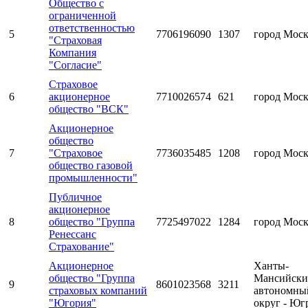
Общество с
ограниченной
ответственностью
5
7706196090
1307
город Мос
"Страховая
Компания
"Согласие"
Страховое
6
акционерное
7710026574
621
город Мос
общество "ВСК"
Акционерное
общество
7
"Страховое
7736035485
1208
город Мос
общество газовой
промышленности"
Публичное
акционерное
8
общество "Группа
7725497022
1284
город Мос
Ренессанс
Страхование"
Акционерное
Ханты-
общество "Группа
Мансийск
9
8601023568
3211
страховых компаний
автономны
"Югория"
округ - Юг