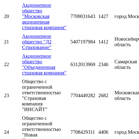
Акционерное
общество
20
"Московская
7709031643
1427
город Мос
акционерная
страховая компания"
Акционерное
Новосибир
21
общество "Д2
5407197984
1412
область
Страхование"
Акционерное
общество
Самарская
22
6312013969
2346
"Объединенная
область
страховая компания"
Общество с
ограниченной
ответственностью
Московска
23
7704449282
2682
"Страховая
область
компания
"ИНСАЙТ"
Общество с
ограниченной
ответственностью
24
7708429311
4406
город Мос
"Новая