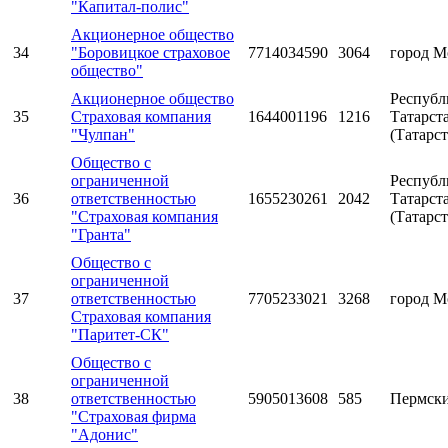
"Капитал-полис"
Акционерное общество
34
"Боровицкое страховое
7714034590
3064
город М
общество"
Акционерное общество
Республ
35
Страховая компания
1644001196
1216
Татарст
"Чулпан"
(Татарст
Общество с
ограниченной
Республ
36
ответственностью
1655230261
2042
Татарст
"Страховая компания
(Татарст
"Гранта"
Общество с
ограниченной
37
ответственностью
7705233021
3268
город М
Страховая компания
"Паритет-СК"
Общество с
ограниченной
38
ответственностью
5905013608
585
Пермски
"Страховая фирма
"Адонис"