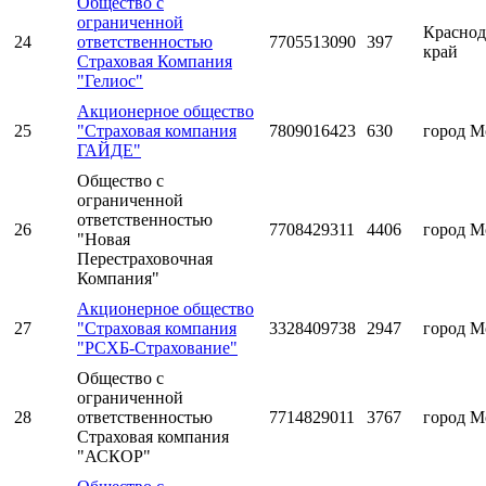
Общество с
ограниченной
Краснод
24
ответственностью
7705513090
397
край
Страховая Компания
"Гелиос"
Акционерное общество
25
"Страховая компания
7809016423
630
город М
ГАЙДЕ"
Общество с
ограниченной
ответственностью
26
7708429311
4406
город М
"Новая
Перестраховочная
Компания"
Акционерное общество
27
"Страховая компания
3328409738
2947
город М
"РСХБ-Страхование"
Общество с
ограниченной
28
ответственностью
7714829011
3767
город М
Страховая компания
"АСКОР"