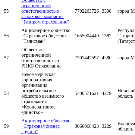
Общество с
ограниченной
55
ответственностью
7702263726
3398
город М
Страховая компания
"Газпром страхование"
Акционерное общество
Республ
56
"Страховое общество
1655004449
1587
Татарст
"Талисман"
(Татарст
Общество с
ограниченной
57
7707447597
4380
город М
ответственностью
РНКБ Страхование
Некоммерческая
корпоративная
организация
потребительское
Новосиб
58
5406571621
4279
общество взаимного
область
страхования
«Кооперативное
единство»
Акционерное общество
Воронеж
59
"Страховая бизнес
3666068423
3229
область
группа"