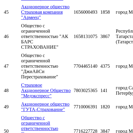
Акционерное общество
45
Страховая компания
1656000493
1858
город М
"Армеец"
Общество с
ограниченной
Республ
46
ответственностью "АК
1658131075
3867
Татарст
БАРС
(Татарст
СТРАХОВАНИЕ"
Общество с
ограниченной
47
ответственностью
7704465140
4375
город М
"ДжиАйСи
Перестрахование"
Страховое
город С
48
Акционерное Общество
7803025365
141
Петербу
"Медэкспресс"
Акционерное общество
49
7710006391
1820
город М
"ГУТА-Страхование"
Общество с
ограниченной
ответственностью
50
7716227728
3847
город М