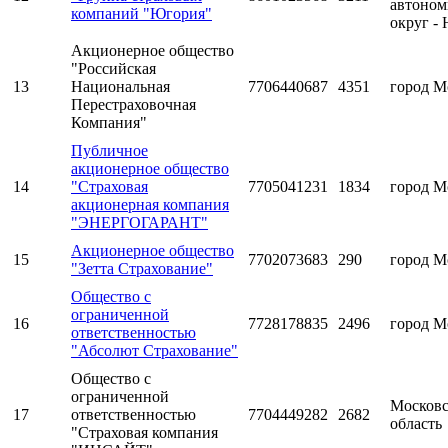
автоно
компаний "Югория"
округ -
Акционерное общество
"Российская
13
Национальная
7706440687
4351
город М
Перестраховочная
Компания"
Публичное
акционерное общество
14
"Страховая
7705041231
1834
город М
акционерная компания
"ЭНЕРГОГАРАНТ"
Акционерное общество
15
7702073683
290
город М
"Зетта Страхование"
Общество с
ограниченной
16
7728178835
2496
город М
ответственностью
"Абсолют Страхование"
Общество с
ограниченной
Московс
17
ответственностью
7704449282
2682
область
"Страховая компания