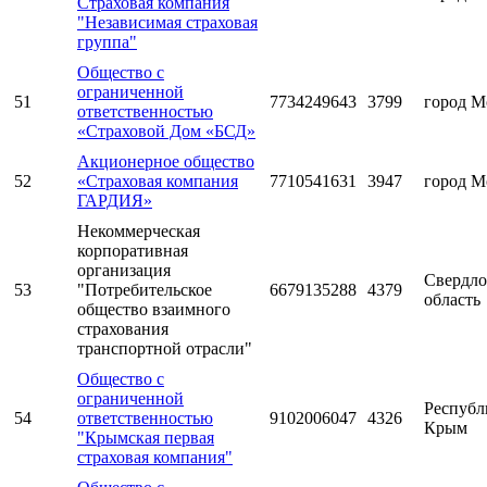
Страховая компания
"Независимая страховая
группа"
Общество с
ограниченной
51
7734249643
3799
город М
ответственностью
«Страховой Дом «БСД»
Акционерное общество
52
«Страховая компания
7710541631
3947
город М
ГАРДИЯ»
Некоммерческая
корпоративная
организация
Свердло
53
"Потребительское
6679135288
4379
область
общество взаимного
страхования
транспортной отрасли"
Общество с
ограниченной
Республ
54
ответственностью
9102006047
4326
Крым
"Крымская первая
страховая компания"