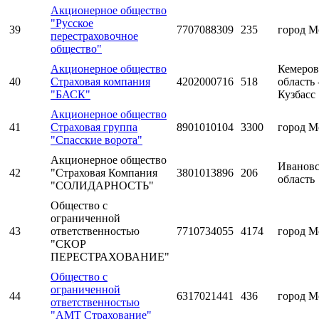
Акционерное общество
"Русское
39
7707088309
235
город М
перестраховочное
общество"
Акционерное общество
Кемеров
40
Страховая компания
4202000716
518
область 
"БАСК"
Кузбасс
Акционерное общество
41
Страховая группа
8901010104
3300
город М
"Спасские ворота"
Акционерное общество
Ивановс
42
"Страховая Компания
3801013896
206
область
"СОЛИДАРНОСТЬ"
Общество с
ограниченной
43
ответственностью
7710734055
4174
город М
"СКОР
ПЕРЕСТРАХОВАНИЕ"
Общество с
ограниченной
44
6317021441
436
город М
ответственностью
"АМТ Страхование"