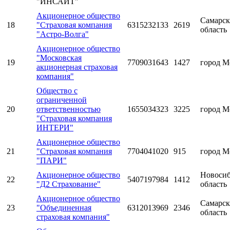
"ИНСАЙТ"
Акционерное общество
Самарск
18
"Страховая компания
6315232133
2619
область
"Астро-Волга"
Акционерное общество
"Московская
19
7709031643
1427
город М
акционерная страховая
компания"
Общество с
ограниченной
20
ответственностью
1655034323
3225
город М
"Страховая компания
ИНТЕРИ"
Акционерное общество
21
"Страховая компания
7704041020
915
город М
"ПАРИ"
Акционерное общество
Новосиб
22
5407197984
1412
"Д2 Страхование"
область
Акционерное общество
Самарск
23
"Объединенная
6312013969
2346
область
страховая компания"