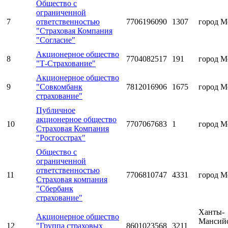
Общество с
ограниченной
7
ответственностью
7706196090
1307
город М
"Страховая Компания
"Согласие"
Акционерное общество
8
7704082517
191
город М
"Т-Страхование"
Акционерное общество
9
"Совкомбанк
7812016906
1675
город М
страхование"
Публичное
акционерное общество
10
7707067683
1
город М
Страховая Компания
"Росгосстрах"
Общество с
ограниченной
ответственностью
11
7706810747
4331
город М
Страховая компания
"Сбербанк
страхование"
Ханты-
Акционерное общество
Мансий
12
"Группа страховых
8601023568
3211