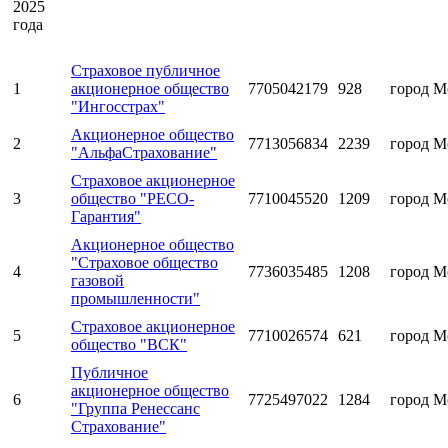
2025
года
Страховое публичное
1
акционерное общество
7705042179
928
город М
"Ингосстрах"
Акционерное общество
2
7713056834
2239
город М
"АльфаСтрахование"
Страховое акционерное
3
общество "РЕСО-
7710045520
1209
город М
Гарантия"
Акционерное общество
"Страховое общество
4
7736035485
1208
город М
газовой
промышленности"
Страховое акционерное
5
7710026574
621
город М
общество "ВСК"
Публичное
акционерное общество
6
7725497022
1284
город М
"Группа Ренессанс
Страхование"