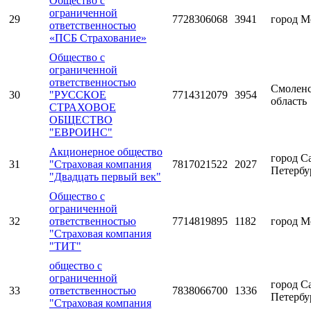
Общество с
ограниченной
29
7728306068
3941
город М
ответственностью
«ПСБ Страхование»
Общество с
ограниченной
ответственностью
Смоленс
30
"РУССКОЕ
7714312079
3954
область
СТРАХОВОЕ
ОБЩЕСТВО
"ЕВРОИНС"
Акционерное общество
город С
31
"Страховая компания
7817021522
2027
Петербу
"Двадцать первый век"
Общество с
ограниченной
32
ответственностью
7714819895
1182
город М
"Страховая компания
"ТИТ"
общество с
ограниченной
город С
33
ответственностью
7838066700
1336
Петербу
"Страховая компания