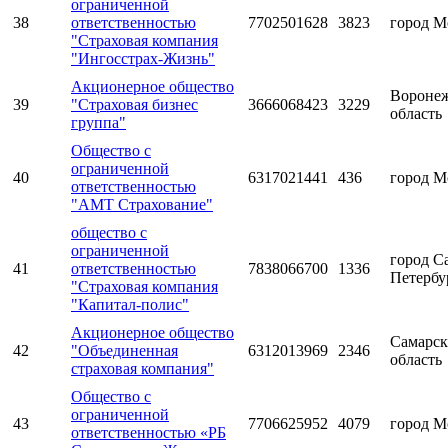
ограниченной
38
ответственностью
7702501628
3823
город М
"Страховая компания
"Ингосстрах-Жизнь"
Акционерное общество
Воронеж
39
"Страховая бизнес
3666068423
3229
область
группа"
Общество с
ограниченной
40
6317021441
436
город М
ответственностью
"АМТ Страхование"
общество с
ограниченной
город С
41
ответственностью
7838066700
1336
Петербу
"Страховая компания
"Капитал-полис"
Акционерное общество
Самарск
42
"Объединенная
6312013969
2346
область
страховая компания"
Общество с
ограниченной
43
7706625952
4079
город М
ответственностью «РБ