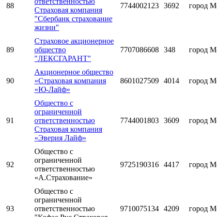
ответственностью
88
7744002123
3692
город М
Страховая компания
"Сбербанк страхование
жизни"
Страховое акционерное
89
общество
7707086608
348
город М
"ЛЕКСГАРАНТ"
Акционерное общество
90
«Страховая компания
8601027509
4014
город М
«Ю-Лайф»
Общество с
ограниченной
91
ответственностью
7744001803
3609
город М
Страховая компания
«Эверия Лайф»
Общество с
ограниченной
92
9725190316
4417
город М
ответственностью
«А.Страхование»
Общество с
ограниченной
93
ответственностью
9710075134
4209
город М