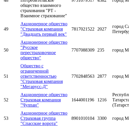
48
Потребительское
9731079517
4382
город М
общество взаимного
страхования "РТ -
Взаимное страхование"
Акционерное общество
город С
49
"Страховая компания
7817021522
2027
Петербу
"Двадцать первый век"
Акционерное общество
"Русское
50
7707088309
235
город М
перестраховочное
общество"
Общество с
ограниченной
51
ответственностью
7702848563
2877
город М
"Страховая компания
"Мегарусс-Д"
Акционерное общество
Республ
52
Страховая компания
1644001196
1216
Татарст
"Чулпан"
(Татарст
Акционерное общество
53
Страховая группа
8901010104
3300
город М
"Спасские ворота"