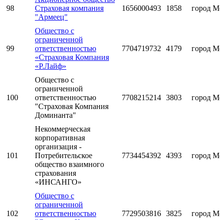
98
Страховая компания
1656000493
1858
город М
"Армеец"
Общество с
ограниченной
99
ответственностью
7704719732
4179
город М
«Страховая Компания
«Р.Лайф»
Общество с
ограниченной
100
ответственностью
7708215214
3803
город М
"Страховая Компания
Доминанта"
Некоммерческая
корпоративная
организация -
101
Потребительское
7734454392
4393
город М
общество взаимного
страхования
«ИНСАНГО»
Общество с
ограниченной
102
ответственностью
7729503816
3825
город М