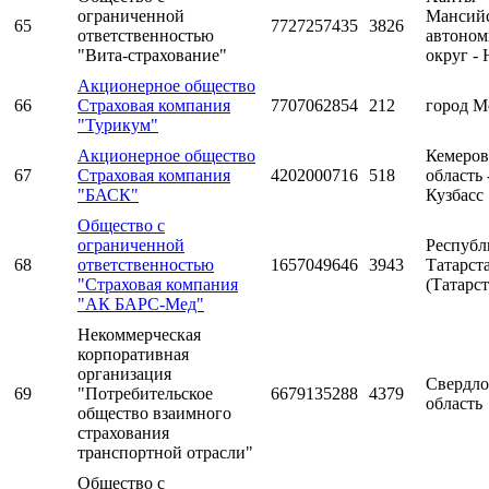
ограниченной
Мансий
65
7727257435
3826
ответственностью
автоно
"Вита-страхование"
округ -
Акционерное общество
66
Страховая компания
7707062854
212
город М
"Турикум"
Акционерное общество
Кемеров
67
Страховая компания
4202000716
518
область 
"БАСК"
Кузбасс
Общество с
ограниченной
Республ
68
ответственностью
1657049646
3943
Татарст
"Страховая компания
(Татарст
"АК БАРС-Мед"
Некоммерческая
корпоративная
организация
Свердло
69
"Потребительское
6679135288
4379
область
общество взаимного
страхования
транспортной отрасли"
Общество с