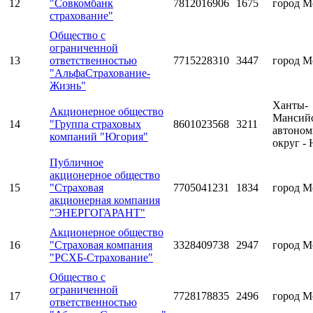
12
"Совкомбанк
7812016906
1675
город М
страхование"
Общество с
ограниченной
13
ответственностью
7715228310
3447
город М
"АльфаСтрахование-
Жизнь"
Ханты-
Акционерное общество
Мансий
14
"Группа страховых
8601023568
3211
автоно
компаний "Югория"
округ -
Публичное
акционерное общество
15
"Страховая
7705041231
1834
город М
акционерная компания
"ЭНЕРГОГАРАНТ"
Акционерное общество
16
"Страховая компания
3328409738
2947
город М
"РСХБ-Страхование"
Общество с
ограниченной
17
7728178835
2496
город М
ответственностью