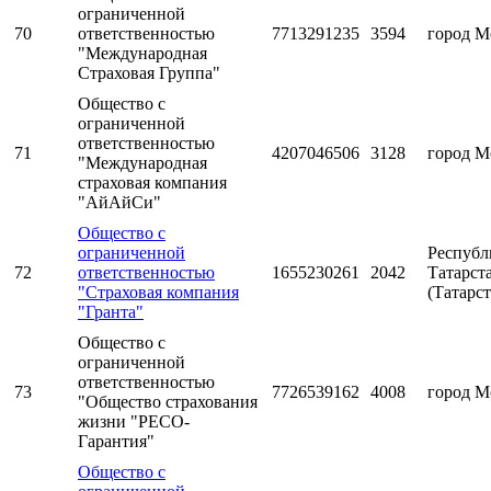
ограниченной
70
ответственностью
7713291235
3594
город М
"Международная
Страховая Группа"
Общество с
ограниченной
ответственностью
71
4207046506
3128
город М
"Международная
страховая компания
"АйАйСи"
Общество с
ограниченной
Республ
72
ответственностью
1655230261
2042
Татарст
"Страховая компания
(Татарст
"Гранта"
Общество с
ограниченной
ответственностью
73
7726539162
4008
город М
"Общество страхования
жизни "РЕСО-
Гарантия"
Общество с