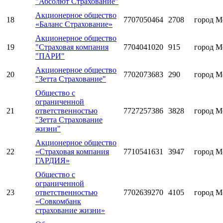
"Абсолют Страхование"
Акционерное общество
18
7707050464
2708
город М
«Баланс Страхование»
Акционерное общество
19
"Страховая компания
7704041020
915
город М
"ПАРИ"
Акционерное общество
20
7702073683
290
город М
"Зетта Страхование"
Общество с
ограниченной
21
ответственностью
7727257386
3828
город М
"Зетта Страхование
жизни"
Акционерное общество
22
«Страховая компания
7710541631
3947
город М
ГАРДИЯ»
Общество с
ограниченной
23
ответственностью
7702639270
4105
город М
«Совкомбанк
страхование жизни»