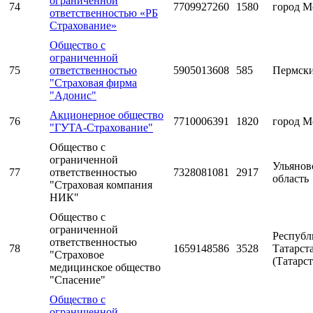
ограниченной
74
7709927260
1580
город М
ответственностью «РБ
Страхование»
Общество с
ограниченной
75
ответственностью
5905013608
585
Пермски
"Страховая фирма
"Адонис"
Акционерное общество
76
7710006391
1820
город М
"ГУТА-Страхование"
Общество с
ограниченной
Ульянов
77
ответственностью
7328081081
2917
область
"Страховая компания
НИК"
Общество с
ограниченной
Республ
ответственностью
78
1659148586
3528
Татарст
"Страховое
(Татарст
медицинское общество
"Спасение"
Общество с
ограниченной