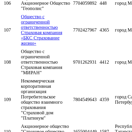
106
Акционерное Общество
7704059892
448
город М
"Геополис"
Общество с
ограниченной
ответственностью
107
7702427967
4365
город М
Страховая компания
«БКС Страхование
жизни»
Общество с
ограниченной
108
ответственностью
9701262931
4412
город М
Страховая компания
"МИРАН"
Некоммерческая
корпоративная
организация
Потребительское
город С
109
7804549643
4359
общество взаимного
Петербу
страхования
"Страховой дом
"Платинум"
Акционерное общество
Республ
110
"Страховое общество
1655004449
1587
Татарст