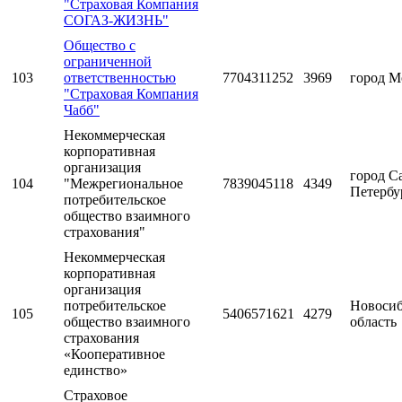
"Страховая Компания
СОГАЗ-ЖИЗНЬ"
Общество с
ограниченной
103
ответственностью
7704311252
3969
город М
"Страховая Компания
Чабб"
Некоммерческая
корпоративная
организация
город С
104
"Межрегиональное
7839045118
4349
Петербу
потребительское
общество взаимного
страхования"
Некоммерческая
корпоративная
организация
потребительское
Новосиб
105
5406571621
4279
общество взаимного
область
страхования
«Кооперативное
единство»
Страховое