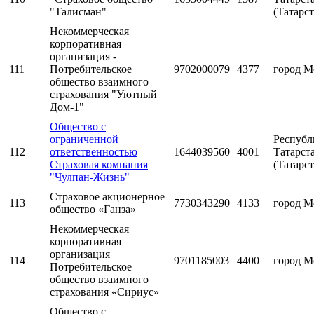
"Талисман"
(Татарст
Некоммерческая
корпоративная
организация -
111
Потребительское
9702000079
4377
город М
общество взаимного
страхования "Уютный
Дом-1"
Общество с
ограниченной
Республ
112
ответственностью
1644039560
4001
Татарст
Страховая компания
(Татарст
"Чулпан-Жизнь"
Страховое акционерное
113
7730343290
4133
город М
общество «Ганза»
Некоммерческая
корпоративная
организация
114
9701185003
4400
город М
Потребительское
общество взаимного
страхования «Сириус»
Общество с