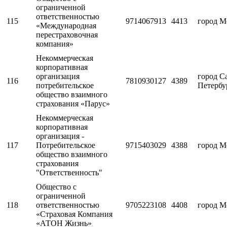
ограниченной
ответственностью
115
9714067913
4413
город М
«Международная
перестраховочная
компания»
Некоммерческая
корпоративная
организация
город С
116
7810930127
4389
потребительское
Петербу
общество взаимного
страхования «Парус»
Некоммерческая
корпоративная
организация -
117
Потребительское
9715403029
4388
город М
общество взаимного
страхования
"Ответственность"
Общество с
ограниченной
118
ответственностью
9705223108
4408
город М
«Страховая Компания
«АТОН Жизнь»