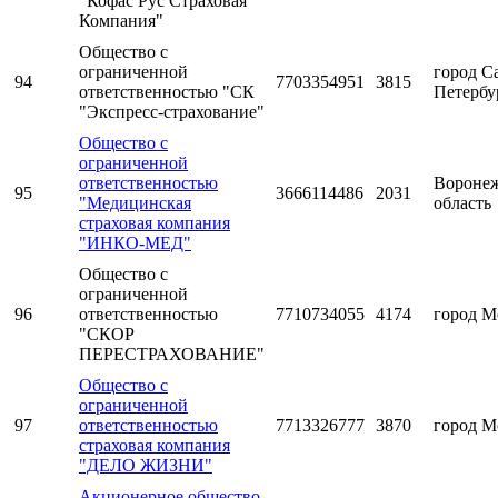
"Кофас Рус Страховая
Компания"
Общество с
ограниченной
город С
94
7703354951
3815
ответственностью "СК
Петербу
"Экспресс-страхование"
Общество с
ограниченной
ответственностью
Воронеж
95
3666114486
2031
"Медицинская
область
страховая компания
"ИНКО-МЕД"
Общество с
ограниченной
96
ответственностью
7710734055
4174
город М
"СКОР
ПЕРЕСТРАХОВАНИЕ"
Общество с
ограниченной
97
ответственностью
7713326777
3870
город М
страховая компания
"ДЕЛО ЖИЗНИ"
Акционерное общество