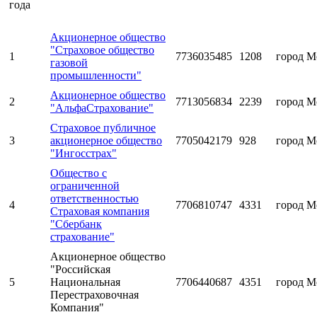
года
Акционерное общество
"Страховое общество
1
7736035485
1208
город М
газовой
промышленности"
Акционерное общество
2
7713056834
2239
город М
"АльфаСтрахование"
Страховое публичное
3
акционерное общество
7705042179
928
город М
"Ингосстрах"
Общество с
ограниченной
ответственностью
4
7706810747
4331
город М
Страховая компания
"Сбербанк
страхование"
Акционерное общество
"Российская
5
Национальная
7706440687
4351
город М
Перестраховочная
Компания"