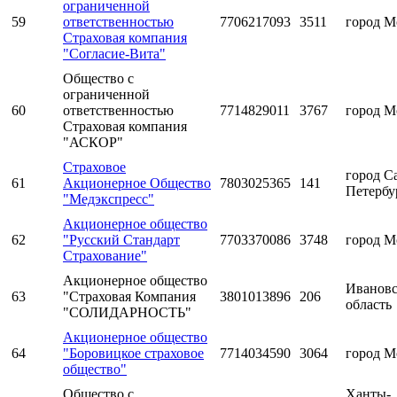
ограниченной
59
ответственностью
7706217093
3511
город М
Страховая компания
"Согласие-Вита"
Общество с
ограниченной
60
ответственностью
7714829011
3767
город М
Страховая компания
"АСКОР"
Страховое
город С
61
Акционерное Общество
7803025365
141
Петербу
"Медэкспресс"
Акционерное общество
62
"Русский Стандарт
7703370086
3748
город М
Страхование"
Акционерное общество
Ивановс
63
"Страховая Компания
3801013896
206
область
"СОЛИДАРНОСТЬ"
Акционерное общество
64
"Боровицкое страховое
7714034590
3064
город М
общество"
Общество с
Ханты-