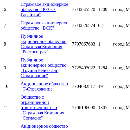
Страховое акционерное
6
общество "РЕСО-
7710045520
1209
город М
Гарантия"
Страховое акционерное
7
7710026574
621
город М
общество "ВСК"
Публичное
акционерное общество
8
7707067683
1
город М
Страховая Компания
"Росгосстрах"
Публичное
акционерное общество
9
7725497022
1284
город М
"Группа Ренессанс
Страхование"
Акционерное общество
10
7704082517
191
город М
"Т-Страхование"
Общество с
ограниченной
11
ответственностью
7706196090
1307
город М
"Страховая Компания
"Согласие"
Акционерное общество