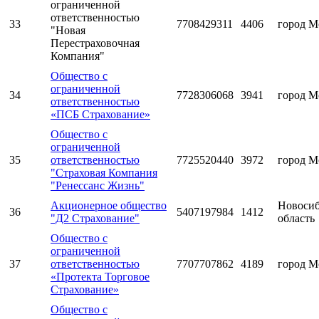
ограниченной
ответственностью
33
7708429311
4406
город М
"Новая
Перестраховочная
Компания"
Общество с
ограниченной
34
7728306068
3941
город М
ответственностью
«ПСБ Страхование»
Общество с
ограниченной
35
ответственностью
7725520440
3972
город М
"Страховая Компания
"Ренессанс Жизнь"
Акционерное общество
Новосиб
36
5407197984
1412
"Д2 Страхование"
область
Общество с
ограниченной
37
ответственностью
7707707862
4189
город М
«Протекта Торговое
Страхование»
Общество с