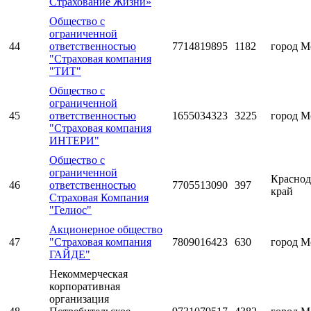
Страхование Жизни»
Общество с
ограниченной
44
ответственностью
7714819895
1182
город М
"Страховая компания
"ТИТ"
Общество с
ограниченной
45
ответственностью
1655034323
3225
город М
"Страховая компания
ИНТЕРИ"
Общество с
ограниченной
Краснод
46
ответственностью
7705513090
397
край
Страховая Компания
"Гелиос"
Акционерное общество
47
"Страховая компания
7809016423
630
город М
ГАЙДЕ"
Некоммерческая
корпоративная
организация