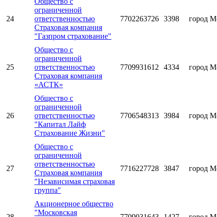
Общество с
ограниченной
24
ответственностью
7702263726
3398
город М
Страховая компания
"Газпром страхование"
Общество с
ограниченной
25
ответственностью
7709931612
4334
город М
Страховая компания
«АСТК»
Общество с
ограниченной
26
ответственностью
7706548313
3984
город М
"Капитал Лайф
Страхование Жизни"
Общество с
ограниченной
ответственностью
27
7716227728
3847
город М
Страховая компания
"Независимая страховая
группа"
Акционерное общество
"Московская
28
7709031643
1427
город М