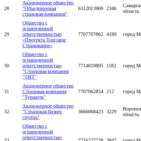
Акционерное общество
Самарск
28
"Объединенная
6312013969
2346
область
страховая компания"
Общество с
ограниченной
29
ответственностью
7707707862
4189
город М
«Протекта Торговое
Страхование»
Общество с
ограниченной
30
ответственностью
7714819895
1182
город М
"Страховая компания
"ТИТ"
Акционерное общество
31
Страховая компания
7707062854
212
город М
"Турикум"
Акционерное общество
Воронеж
32
"Страховая бизнес
3666068423
3229
область
группа"
Общество с
ограниченной
ответственностью
33
7716227728
3847
город М