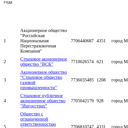
года
Акционерное общество
"Российская
1
Национальная
7706440687
4351
город М
Перестраховочная
Компания"
Страховое акционерное
2
7710026574
621
город М
общество "ВСК"
Акционерное общество
"Страховое общество
3
7736035485
1208
город М
газовой
промышленности"
Страховое публичное
4
акционерное общество
7705042179
928
город М
"Ингосстрах"
Общество с
ограниченной
ответственностью
5
7706810747
4331
город М