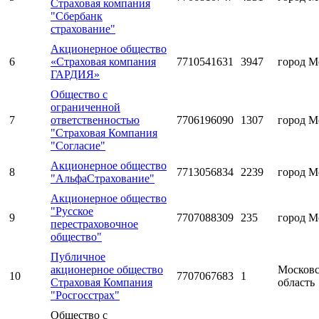
Страховая компания
"Сбербанк
страхование"
Акционерное общество
6
«Страховая компания
7710541631
3947
город М
ГАРДИЯ»
Общество с
ограниченной
7
ответственностью
7706196090
1307
город М
"Страховая Компания
"Согласие"
Акционерное общество
8
7713056834
2239
город М
"АльфаСтрахование"
Акционерное общество
"Русское
9
7707088309
235
город М
перестраховочное
общество"
Публичное
акционерное общество
Московс
10
7707067683
1
Страховая Компания
область
"Росгосстрах"
Общество с