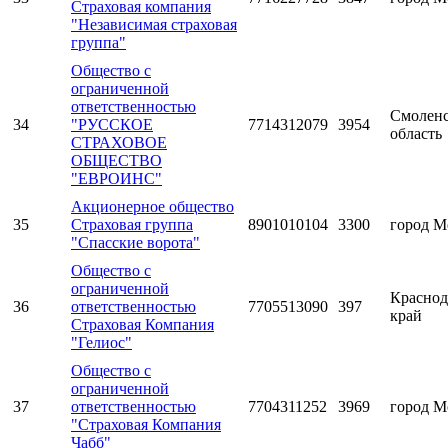
Страховая компания
"Независимая страховая
группа"
Общество с
ограниченной
ответственностью
Смоленс
34
"РУССКОЕ
7714312079
3954
область
СТРАХОВОЕ
ОБЩЕСТВО
"ЕВРОИНС"
Акционерное общество
35
Страховая группа
8901010104
3300
город М
"Спасские ворота"
Общество с
ограниченной
Краснод
36
ответственностью
7705513090
397
край
Страховая Компания
"Гелиос"
Общество с
ограниченной
37
ответственностью
7704311252
3969
город М
"Страховая Компания
Чабб"