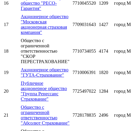
16
общество "РЕСО-
7710045520
1209
город М
Гарантия"
Акционерное общество
"Московская
17
7709031643
1427
город М
акционерная страховая
компания"
Общество с
ограниченной
18
ответственностью
7710734055
4174
город М
"СКОР
ПЕРЕСТРАХОВАНИЕ"
Акционерное общество
19
7710006391
1820
город М
"ГУТА-Страхование"
Публичное
акционерное общество
20
7725497022
1284
город М
"Группа Ренессанс
Страхование"
Общество с
ограниченной
21
7728178835
2496
город М
ответственностью
"Абсолют Страхование"