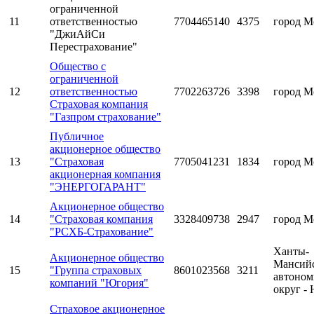
ограниченной
11
ответственностью
7704465140
4375
город М
"ДжиАйСи
Перестрахование"
Общество с
ограниченной
12
ответственностью
7702263726
3398
город М
Страховая компания
"Газпром страхование"
Публичное
акционерное общество
13
"Страховая
7705041231
1834
город М
акционерная компания
"ЭНЕРГОГАРАНТ"
Акционерное общество
14
"Страховая компания
3328409738
2947
город М
"РСХБ-Страхование"
Ханты-
Акционерное общество
Мансий
15
"Группа страховых
8601023568
3211
автоно
компаний "Югория"
округ -
Страховое акционерное