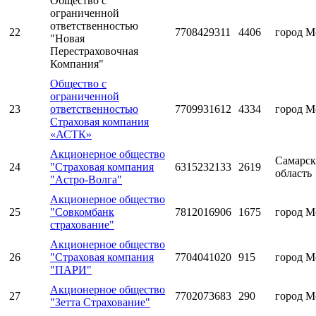
Общество с
ограниченной
ответственностью
22
7708429311
4406
город М
"Новая
Перестраховочная
Компания"
Общество с
ограниченной
23
ответственностью
7709931612
4334
город М
Страховая компания
«АСТК»
Акционерное общество
Самарск
24
"Страховая компания
6315232133
2619
область
"Астро-Волга"
Акционерное общество
25
"Совкомбанк
7812016906
1675
город М
страхование"
Акционерное общество
26
"Страховая компания
7704041020
915
город М
"ПАРИ"
Акционерное общество
27
7702073683
290
город М
"Зетта Страхование"