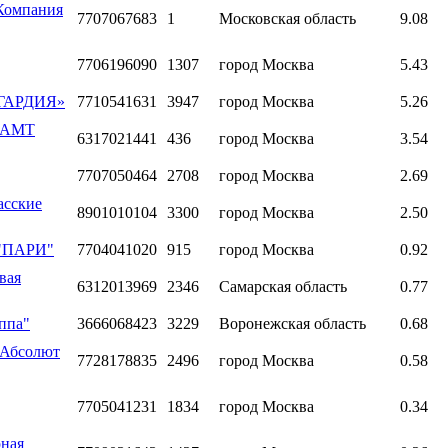
Компания
7707067683
1
Московская область
9.08
7706196090
1307
город Москва
5.43
я ГАРДИЯ»
7710541631
3947
город Москва
5.26
 "АМТ
6317021441
436
город Москва
3.54
7707050464
2708
город Москва
2.69
асские
8901010104
3300
город Москва
2.50
 "ПАРИ"
7704041020
915
город Москва
0.92
вая
6312013969
2346
Самарская область
0.77
ппа"
3666068423
3229
Воронежская область
0.68
"Абсолют
7728178835
2496
город Москва
0.58
7705041231
1834
город Москва
0.34
рная