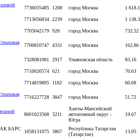
газовой
7736035485
1208
город Москва
1 618.
7713056834
2239
город Москва
1 138.
7705042179
928
город Москва
732.52
Страховая
7706810747
4331
город Москва
162.86
7328081081
2917
Ульяновская область
83.16
7710026574
621
город Москва
70.63
7714819895
1182
город Москва
60.68
Страховая
7716227728
3847
город Москва
51.72
Ханты-Мансийский
мпаний
8601023568
3211
автономный округ -
19.67
Югра
 "АК БАРС
Республика Татарстан
1658131075
3867
13.05
(Татарстан)