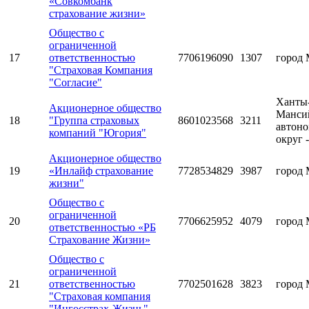
«Совкомбанк
страхование жизни»
Общество с
ограниченной
17
ответственностью
7706196090
1307
город 
"Страховая Компания
"Согласие"
Ханты
Акционерное общество
Манси
18
"Группа страховых
8601023568
3211
автон
компаний "Югория"
округ 
Акционерное общество
19
«Инлайф страхование
7728534829
3987
город 
жизни"
Общество с
ограниченной
20
7706625952
4079
город 
ответственностью «РБ
Страхование Жизни»
Общество с
ограниченной
21
ответственностью
7702501628
3823
город 
"Страховая компания
"Ингосстрах-Жизнь"