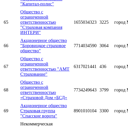
"Капитал-полис"
Общество с
ограниченной
65
ответственностью
1655034323
3225
город 
"Страховая компания
ИНТЕРИ"
Акционерное общество
66
"Боровицкое страховое
7714034590
3064
город 
общество"
Общество с
ограниченной
67
6317021441
436
город 
ответственностью "АМТ
Страхование"
Общество с
ограниченной
68
7734249643
3799
город 
ответственностью
«Страховой Дом «БСД»
Акционерное общество
69
Страховая группа
8901010104
3300
город 
"Спасские ворота"
Некоммерческая