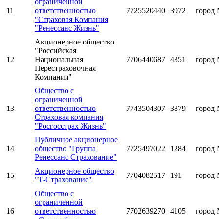
ограниченной
11
ответственностью
7725520440
3972
город 
"Страховая Компания
"Ренессанс Жизнь"
Акционерное общество
"Российская
12
Национальная
7706440687
4351
город 
Перестраховочная
Компания"
Общество с
ограниченной
13
ответственностью
7743504307
3879
город 
Страховая компания
"Росгосстрах Жизнь"
Публичное акционерное
14
общество "Группа
7725497022
1284
город 
Ренессанс Страхование"
Акционерное общество
15
7704082517
191
город 
"Т-Страхование"
Общество с
ограниченной
16
ответственностью
7702639270
4105
город 