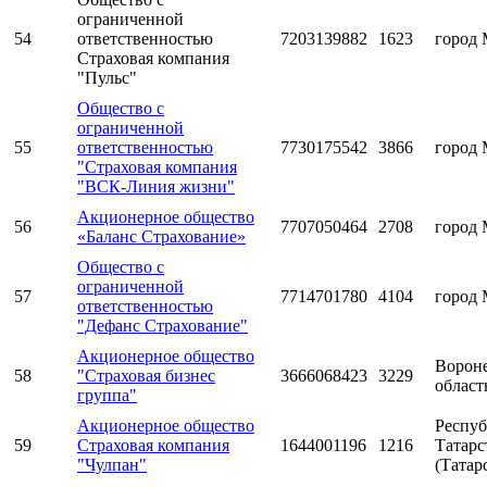
ограниченной
54
ответственностью
7203139882
1623
город 
Страховая компания
"Пульс"
Общество с
ограниченной
55
ответственностью
7730175542
3866
город 
"Страховая компания
"ВСК-Линия жизни"
Акционерное общество
56
7707050464
2708
город 
«Баланс Страхование»
Общество с
ограниченной
57
7714701780
4104
город 
ответственностью
"Дефанс Страхование"
Акционерное общество
Ворон
58
"Страховая бизнес
3666068423
3229
област
группа"
Акционерное общество
Респуб
59
Страховая компания
1644001196
1216
Татарс
"Чулпан"
(Татар