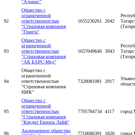
"Адонис"
Общество с
ограниченной
Респуб
92
ответственностью
1655230261
2042
Татарс
"Страховая компания
(Татар
"Гранта"
Общество с
ограниченной
Респуб
93
ответственностью
1657049646
3943
Татарс
"Страховая компания
(Татар
"АК БАРС-Мед"
Общество с
ограниченной
Ульяно
94
ответственностью
7328081081
2917
област
"Страховая компания
НИК"
Общество с
ограниченной
95
ответственностью
7705784734
4117
город 
"Страховая компания
"Кредит Европа Лайф"
Акционерное общество
96
7710006391
1820
город 