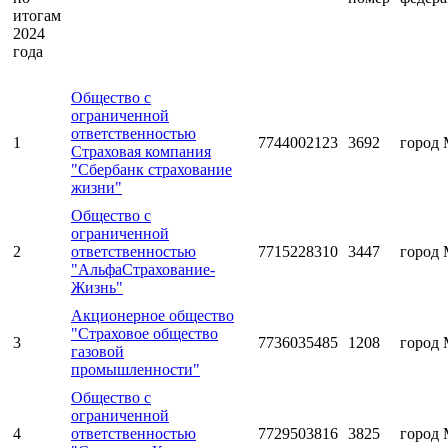
итогам
2024
года
Общество с
ограниченной
ответственностью
1
7744002123
3692
город 
Страховая компания
"Сбербанк страхование
жизни"
Общество с
ограниченной
2
ответственностью
7715228310
3447
город 
"АльфаСтрахование-
Жизнь"
Акционерное общество
"Страховое общество
3
7736035485
1208
город 
газовой
промышленности"
Общество с
ограниченной
4
ответственностью
7729503816
3825
город 