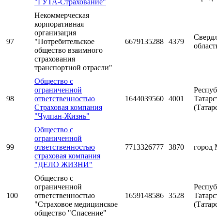
"ГУТА-Страхование"
Некоммерческая
корпоративная
организация
Свердл
97
"Потребительское
6679135288
4379
област
общество взаимного
страхования
транспортной отрасли"
Общество с
ограниченной
Респуб
98
ответственностью
1644039560
4001
Татарс
Страховая компания
(Татар
"Чулпан-Жизнь"
Общество с
ограниченной
99
ответственностью
7713326777
3870
город 
страховая компания
"ДЕЛО ЖИЗНИ"
Общество с
ограниченной
Респуб
100
ответственностью
1659148586
3528
Татарс
"Страховое медицинское
(Татар
общество "Спасение"