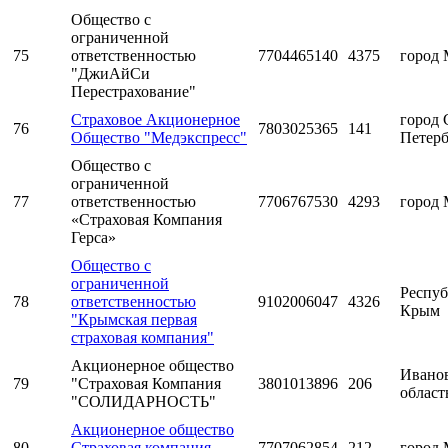
Общество с
ограниченной
75
ответственностью
7704465140
4375
город 
"ДжиАйСи
Перестрахование"
Страховое Акционерное
город 
76
7803025365
141
Общество "Медэкспресс"
Петерб
Общество с
ограниченной
77
ответственностью
7706767530
4293
город 
«Страховая Компания
Герса»
Общество с
ограниченной
Респуб
78
ответственностью
9102006047
4326
Крым
"Крымская первая
страховая компания"
Акционерное общество
Ивано
79
"Страховая Компания
3801013896
206
област
"СОЛИДАРНОСТЬ"
Акционерное общество
80
Страховая компания
7707062854
212
город 