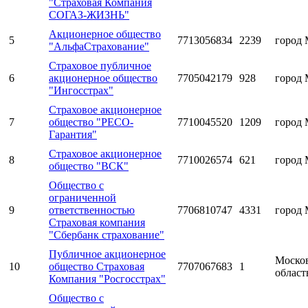
"Страховая Компания
СОГАЗ-ЖИЗНЬ"
Акционерное общество
5
7713056834
2239
город 
"АльфаСтрахование"
Страховое публичное
6
акционерное общество
7705042179
928
город 
"Ингосстрах"
Страховое акционерное
7
общество "РЕСО-
7710045520
1209
город 
Гарантия"
Страховое акционерное
8
7710026574
621
город 
общество "ВСК"
Общество с
ограниченной
9
ответственностью
7706810747
4331
город 
Страховая компания
"Сбербанк страхование"
Публичное акционерное
Моско
10
общество Страховая
7707067683
1
област
Компания "Росгосстрах"
Общество с