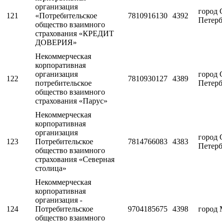
организация
город 
121
«Потребительское
7810916130
4392
Петерб
общество взаимного
страхования «КРЕДИТ
ДОВЕРИЯ»
Некоммерческая
корпоративная
организация
город 
122
7810930127
4389
потребительское
Петерб
общество взаимного
страхования «Парус»
Некоммерческая
корпоративная
организация
город 
123
Потребительское
7814766083
4383
Петерб
общество взаимного
страхования «Северная
столица»
Некоммерческая
корпоративная
организация -
124
Потребительское
9704185675
4398
город 
общество взаимного