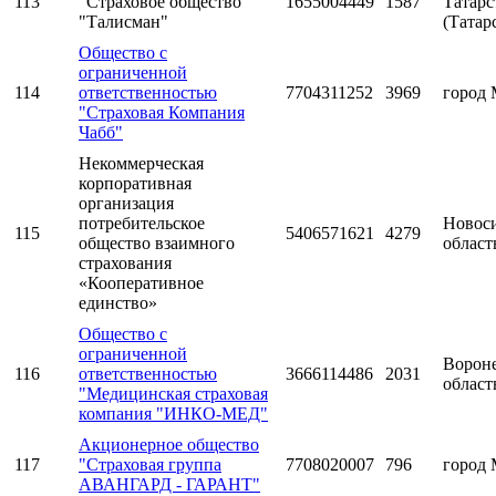
113
"Страховое общество
1655004449
1587
Татарс
"Талисман"
(Татар
Общество с
ограниченной
114
ответственностью
7704311252
3969
город 
"Страховая Компания
Чабб"
Некоммерческая
корпоративная
организация
потребительское
Новос
115
5406571621
4279
общество взаимного
област
страхования
«Кооперативное
единство»
Общество с
ограниченной
Ворон
116
ответственностью
3666114486
2031
област
"Медицинская страховая
компания "ИНКО-МЕД"
Акционерное общество
117
"Страховая группа
7708020007
796
город 
АВАНГАРД - ГАРАНТ"