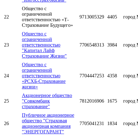
Общество с
ограниченной
22
9713005329
4405
город 
ответственностью «Т-
Страхование Будущего»
Общество с
ограниченной
23
ответственностью
7706548313
3984
город 
"Капитал Лайф
Страхование Жизни"
Общество с
ограниченной
24
ответственностью
7704447253
4358
город 
«РСХБ-Страхование
жизни»
Акционерное общество
25
"Совкомбанк
7812016906
1675
город 
страхование"
Публичное акционерное
общество "Страховая
26
7705041231
1834
город 
акционерная компания
"ЭНЕРГОГАРАНТ"