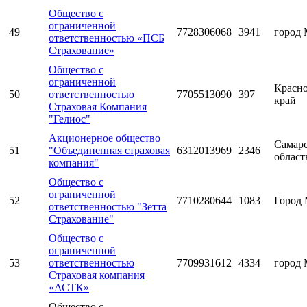
Общество с
ограниченной
49
7728306068
3941
город 
ответственностью «ПСБ
Страхование»
Общество с
ограниченной
Красн
50
ответственностью
7705513090
397
край
Страховая Компания
"Гелиос"
Акционерное общество
Самарс
51
"Объединенная страховая
6312013969
2346
област
компания"
Общество с
ограниченной
52
7710280644
1083
Город 
ответственностью "Зетта
Страхование"
Общество с
ограниченной
53
ответственностью
7709931612
4334
город 
Страховая компания
«АСТК»
Общество с