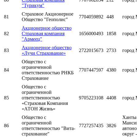
"Турикум"
Страховое Акционерное
81
7704059892
448
город 
Общество "Геополис"
Акционерное общество
82
Страховая компания
1656000493
1858
город 
"Армеец"
Акционерное общество
83
2722015673
2733
город 
«Лучи Страхование»
Общество с
ограниченной
84
7707447597
4380
город 
ответственностью РНКБ
Страхование
Общество с
ограниченной
85
ответственностью
9705223108
4408
город 
«Страховая Компания
«АТОН Жизнь»
Общество с
Ханты
ограниченной
Манси
86
7727257435
3826
ответственностью "Вита-
автон
страхование"
округ 