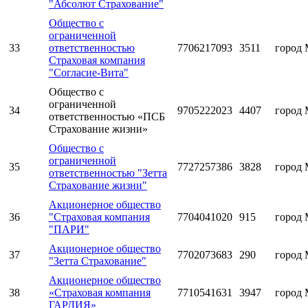
"Абсолют Страхование"
Общество с
ограниченной
33
ответственностью
7706217093
3511
город 
Страховая компания
"Согласие-Вита"
Общество с
ограниченной
34
9705222023
4407
город 
ответственностью «ПСБ
Страхование жизни»
Общество с
ограниченной
35
7727257386
3828
город 
ответственностью "Зетта
Страхование жизни"
Акционерное общество
36
"Страховая компания
7704041020
915
город 
"ПАРИ"
Акционерное общество
37
7702073683
290
город 
"Зетта Страхование"
Акционерное общество
38
«Страховая компания
7710541631
3947
город 
ГАРДИЯ»