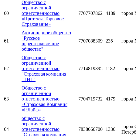
Общество с
ограниченной
60
ответственностью
7707707862
4189
город 
«Протекта Торговое
Страхование»
Акционерное общество
"Русское
61
7707088309
235
город 
перестраховочное
общество"
Общество с
ограниченной
62
ответственностью
7714819895
1182
город 
"Страховая компания
"ТИТ"
Общество с
ограниченной
63
ответственностью
7704719732
4179
город 
«Страховая Компания
«Р.Лайф»
общество с
ограниченной
город 
64
ответственностью
7838066700
1336
Петерб
"Страховая компания