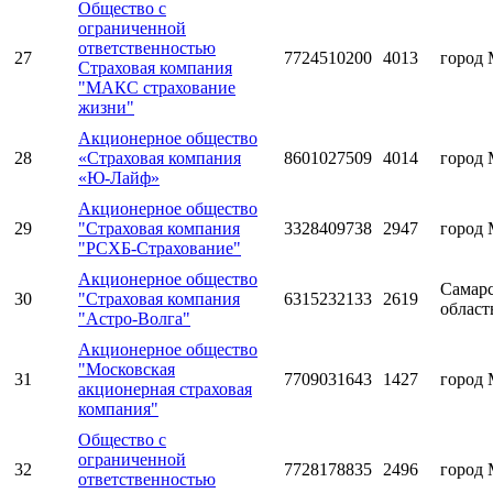
Общество с
ограниченной
ответственностью
27
7724510200
4013
город 
Страховая компания
"МАКС страхование
жизни"
Акционерное общество
28
«Страховая компания
8601027509
4014
город 
«Ю-Лайф»
Акционерное общество
29
"Страховая компания
3328409738
2947
город 
"РСХБ-Страхование"
Акционерное общество
Самарс
30
"Страховая компания
6315232133
2619
област
"Астро-Волга"
Акционерное общество
"Московская
31
7709031643
1427
город 
акционерная страховая
компания"
Общество с
ограниченной
32
7728178835
2496
город 
ответственностью