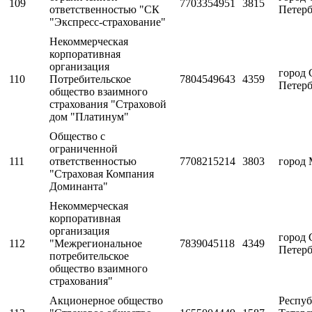
109
7703354951
3815
ответственностью "СК
Петерб
"Экспресс-страхование"
Некоммерческая
корпоративная
организация
город 
110
Потребительское
7804549643
4359
Петерб
общество взаимного
страхования "Страховой
дом "Платинум"
Общество с
ограниченной
111
ответственностью
7708215214
3803
город 
"Страховая Компания
Доминанта"
Некоммерческая
корпоративная
организация
город 
112
"Межрегиональное
7839045118
4349
Петерб
потребительское
общество взаимного
страхования"
Акционерное общество
Респуб