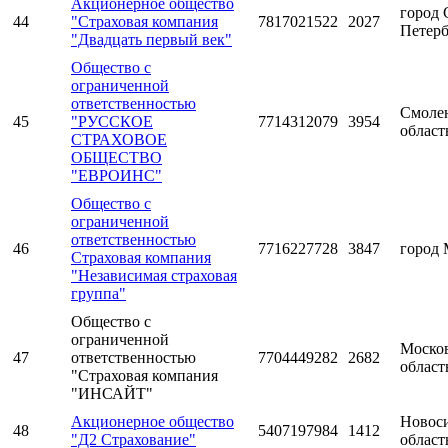
Акционерное общество
город 
44
"Страховая компания
7817021522
2027
Петерб
"Двадцать первый век"
Общество с
ограниченной
ответственностью
Смоле
45
"РУССКОЕ
7714312079
3954
област
СТРАХОВОЕ
ОБЩЕСТВО
"ЕВРОИНС"
Общество с
ограниченной
ответственностью
46
7716227728
3847
город 
Страховая компания
"Независимая страховая
группа"
Общество с
ограниченной
Моско
47
ответственностью
7704449282
2682
област
"Страховая компания
"ИНСАЙТ"
Акционерное общество
Новос
48
5407197984
1412
"Д2 Страхование"
област