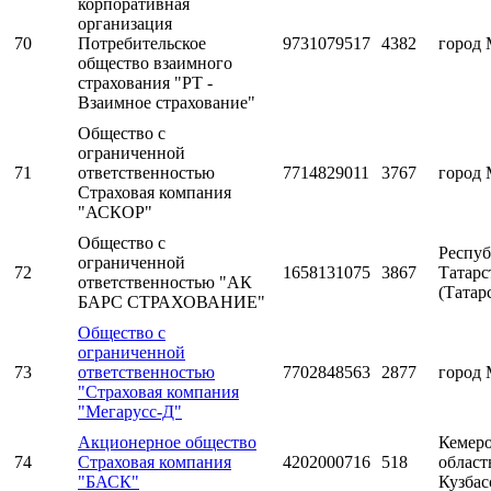
корпоративная
организация
70
Потребительское
9731079517
4382
город 
общество взаимного
страхования "РТ -
Взаимное страхование"
Общество с
ограниченной
71
ответственностью
7714829011
3767
город 
Страховая компания
"АСКОР"
Общество с
Респуб
ограниченной
72
1658131075
3867
Татарс
ответственностью "АК
(Татар
БАРС СТРАХОВАНИЕ"
Общество с
ограниченной
73
ответственностью
7702848563
2877
город 
"Страховая компания
"Мегарусс-Д"
Акционерное общество
Кемеро
74
Страховая компания
4202000716
518
область
"БАСК"
Кузбас