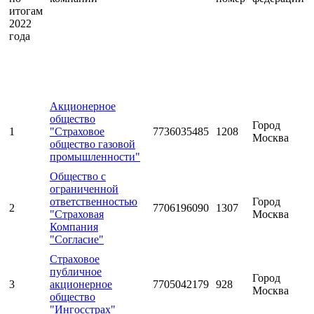
итогам
2022
года
Акционерное
общество
Город
1
"Страховое
7736035485
1208
Москва
общество газовой
промышленности"
Общество с
ограниченной
ответственностью
Город
2
7706196090
1307
"Страховая
Москва
Компания
"Согласие"
Страховое
публичное
Город
3
акционерное
7705042179
928
Москва
общество
"Ингосстрах"