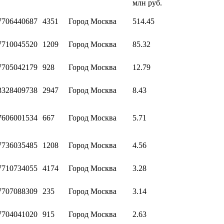
млн руб.
7706440687
4351
Город Москва
514.45
7710045520
1209
Город Москва
85.32
7705042179
928
Город Москва
12.79
3328409738
2947
Город Москва
8.43
7606001534
667
Город Москва
5.71
7736035485
1208
Город Москва
4.56
7710734055
4174
Город Москва
3.28
7707088309
235
Город Москва
3.14
7704041020
915
Город Москва
2.63