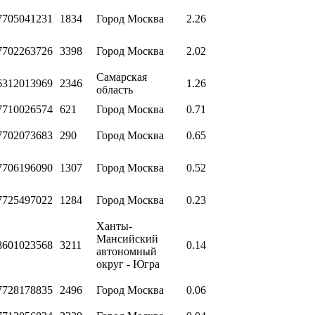
7705041231
1834
Город Москва
2.26
7702263726
3398
Город Москва
2.02
Самарская
6312013969
2346
1.26
область
7710026574
621
Город Москва
0.71
7702073683
290
Город Москва
0.65
7706196090
1307
Город Москва
0.52
7725497022
1284
Город Москва
0.23
Ханты-
Мансийский
8601023568
3211
0.14
автономный
округ - Югра
7728178835
2496
Город Москва
0.06