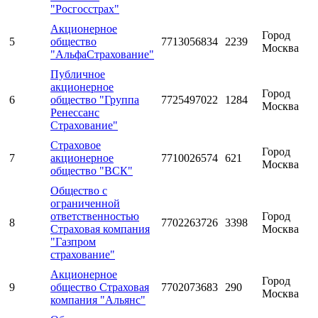
"Росгосстрах"
Акционерное
Город
5
общество
7713056834
2239
Москва
"АльфаСтрахование"
Публичное
акционерное
Город
6
общество "Группа
7725497022
1284
Москва
Ренессанс
Страхование"
Страховое
Город
7
акционерное
7710026574
621
Москва
общество "ВСК"
Общество с
ограниченной
ответственностью
Город
8
7702263726
3398
Страховая компания
Москва
"Газпром
страхование"
Акционерное
Город
9
общество Страховая
7702073683
290
Москва
компания "Альянс"