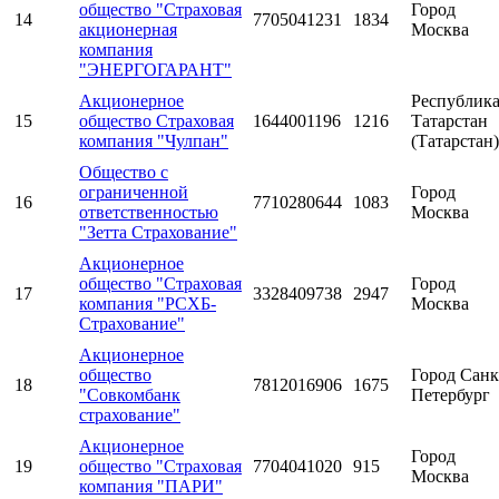
общество "Страховая
Город
14
7705041231
1834
акционерная
Москва
компания
"ЭНЕРГОГАРАНТ"
Акционерное
Республик
15
общество Страховая
1644001196
1216
Татарстан
компания "Чулпан"
(Татарстан)
Общество с
ограниченной
Город
16
7710280644
1083
ответственностью
Москва
"Зетта Страхование"
Акционерное
общество "Страховая
Город
17
3328409738
2947
компания "РСХБ-
Москва
Страхование"
Акционерное
общество
Город Санк
18
7812016906
1675
"Совкомбанк
Петербург
страхование"
Акционерное
Город
19
общество "Страховая
7704041020
915
Москва
компания "ПАРИ"