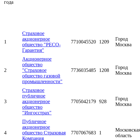
года
Страховое
акционерное
Город
1
7710045520
1209
общество "РЕСО-
Москва
Гарантия"
Акционерное
общество
Город
2
"Страховое
7736035485
1208
Москва
общество газовой
промышленности"
Страховое
публичное
Город
3
акционерное
7705042179
928
Москва
общество
"Ингосстрах"
Публичное
акционерное
Московска
4
общество Страховая
7707067683
1
область
Компания