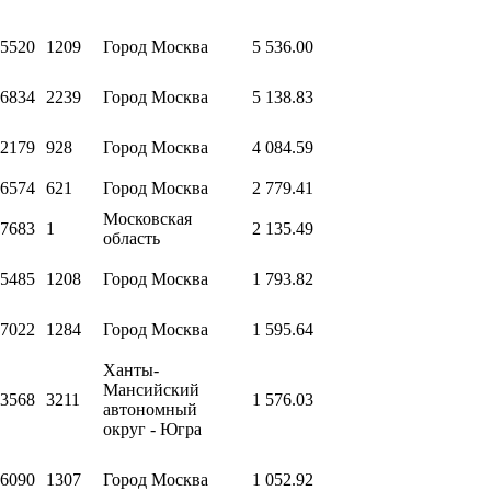
5520
1209
Город Москва
5 536.00
6834
2239
Город Москва
5 138.83
2179
928
Город Москва
4 084.59
6574
621
Город Москва
2 779.41
Московская
7683
1
2 135.49
область
5485
1208
Город Москва
1 793.82
7022
1284
Город Москва
1 595.64
Ханты-
Мансийский
3568
3211
1 576.03
автономный
округ - Югра
6090
1307
Город Москва
1 052.92