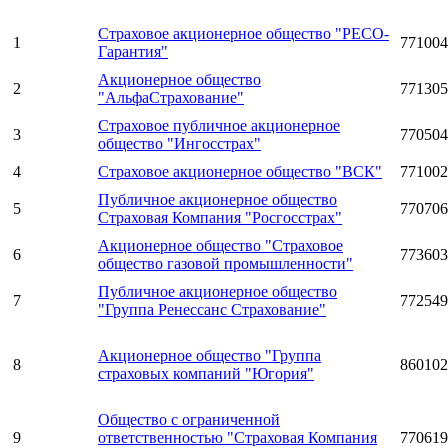
Страховое акционерное общество "РЕСО-
1
771004
Гарантия"
Акционерное общество
2
771305
"АльфаСтрахование"
Страховое публичное акционерное
3
770504
общество "Ингосстрах"
4
Страховое акционерное общество "ВСК"
771002
Публичное акционерное общество
5
770706
Страховая Компания "Росгосстрах"
Акционерное общество "Страховое
6
773603
общество газовой промышленности"
Публичное акционерное общество
7
772549
"Группа Ренессанс Страхование"
Акционерное общество "Группа
8
860102
страховых компаний "Югория"
Общество с ограниченной
9
ответственностью "Страховая Компания
770619