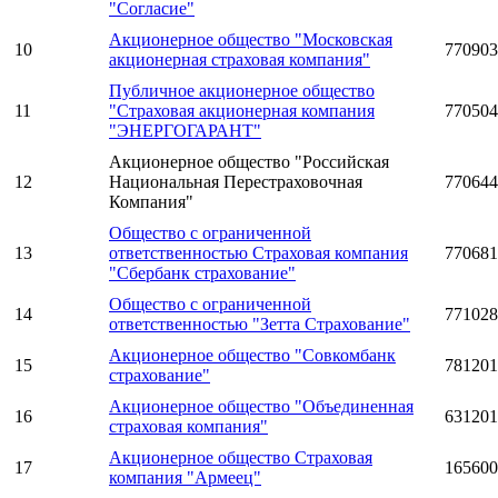
"Согласие"
Акционерное общество "Московская
10
770903
акционерная страховая компания"
Публичное акционерное общество
11
"Страховая акционерная компания
770504
"ЭНЕРГОГАРАНТ"
Акционерное общество "Российская
12
Национальная Перестраховочная
770644
Компания"
Общество с ограниченной
13
ответственностью Страховая компания
770681
"Сбербанк страхование"
Общество с ограниченной
14
771028
ответственностью "Зетта Страхование"
Акционерное общество "Совкомбанк
15
781201
страхование"
Акционерное общество "Объединенная
16
631201
страховая компания"
Акционерное общество Страховая
17
165600
компания "Армеец"