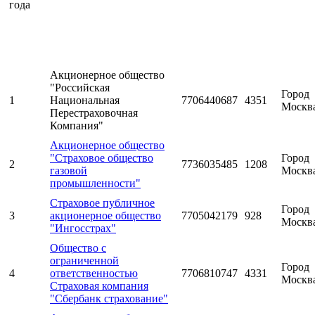
года
Акционерное общество
"Российская
Город
1
Национальная
7706440687
4351
Москв
Перестраховочная
Компания"
Акционерное общество
"Страховое общество
Город
2
7736035485
1208
газовой
Москв
промышленности"
Страховое публичное
Город
3
акционерное общество
7705042179
928
Москв
"Ингосстрах"
Общество с
ограниченной
Город
4
ответственностью
7706810747
4331
Москв
Страховая компания
"Сбербанк страхование"