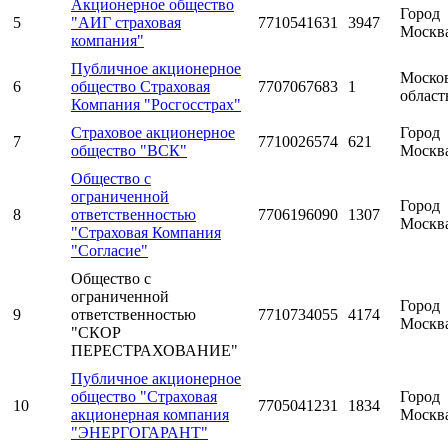
Акционерное общество
Город
5
"АИГ страховая
7710541631
3947
Москв
компания"
Публичное акционерное
Моско
6
общество Страховая
7707067683
1
област
Компания "Росгосстрах"
Страховое акционерное
Город
7
7710026574
621
общество "ВСК"
Москв
Общество с
ограниченной
Город
8
ответственностью
7706196090
1307
Москв
"Страховая Компания
"Согласие"
Общество с
ограниченной
Город
9
ответственностью
7710734055
4174
Москв
"СКОР
ПЕРЕСТРАХОВАНИЕ"
Публичное акционерное
общество "Страховая
Город
10
7705041231
1834
акционерная компания
Москв
"ЭНЕРГОГАРАНТ"