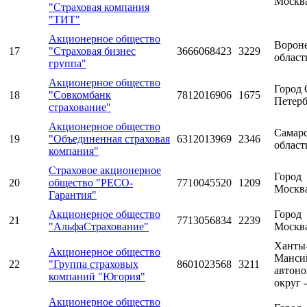
Москв
"Страховая компания
"ТИТ"
Акционерное общество
Ворон
17
"Страховая бизнес
3666068423
3229
област
группа"
Акционерное общество
Город 
18
"Совкомбанк
7812016906
1675
Петерб
страхование"
Акционерное общество
Самарс
19
"Объединенная страховая
6312013969
2346
област
компания"
Страховое акционерное
Город
20
общество "РЕСО-
7710045520
1209
Москв
Гарантия"
Акционерное общество
Город
21
7713056834
2239
"АльфаСтрахование"
Москв
Ханты
Акционерное общество
Манси
22
"Группа страховых
8601023568
3211
автон
компаний "Югория"
округ 
Акционерное общество