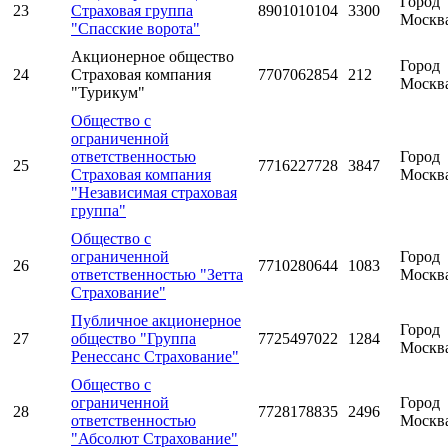
Город
23
Страховая группа
8901010104
3300
Москв
"Спасские ворота"
Акционерное общество
Город
24
Страховая компания
7707062854
212
Москв
"Турикум"
Общество с
ограниченной
ответственностью
Город
25
7716227728
3847
Страховая компания
Москв
"Независимая страховая
группа"
Общество с
ограниченной
Город
26
7710280644
1083
ответственностью "Зетта
Москв
Страхование"
Публичное акционерное
Город
27
общество "Группа
7725497022
1284
Москв
Ренессанс Страхование"
Общество с
ограниченной
Город
28
7728178835
2496
ответственностью
Москв
"Абсолют Страхование"