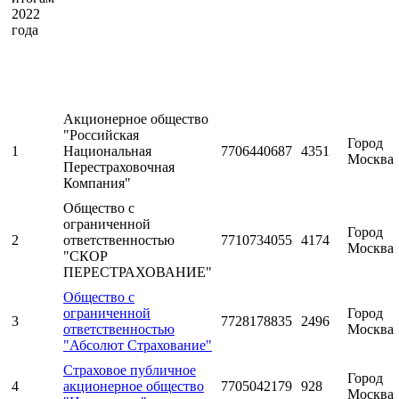
2022
года
Акционерное общество
"Российская
Город
1
Национальная
7706440687
4351
Москва
Перестраховочная
Компания"
Общество с
ограниченной
Город
2
ответственностью
7710734055
4174
Москва
"СКОР
ПЕРЕСТРАХОВАНИЕ"
Общество с
ограниченной
Город
3
7728178835
2496
ответственностью
Москва
"Абсолют Страхование"
Страховое публичное
Город
4
акционерное общество
7705042179
928
Москва