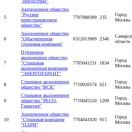
"Ингосстрах"
Акционерное общество
"Русское
Город
5
7707088309
235
перестраховочное
Москва
общество"
Акционерное общество
Самарск
6
"Объединенная
6312013969
2346
область
страховая компания"
Публичное
акционерное общество
Город
7
"Страховая
7705041231
1834
Москва
акционерная компания
"ЭНЕРГОГАРАНТ"
Страховое акционерное
Город
8
7710026574
621
общество "ВСК"
Москва
Страховое акционерное
Город
9
общество "РЕСО-
7710045520
1209
Москва
Гарантия"
Акционерное общество
Город
10
"Страховая компания
7704041020
915
Москва
"ПАРИ"