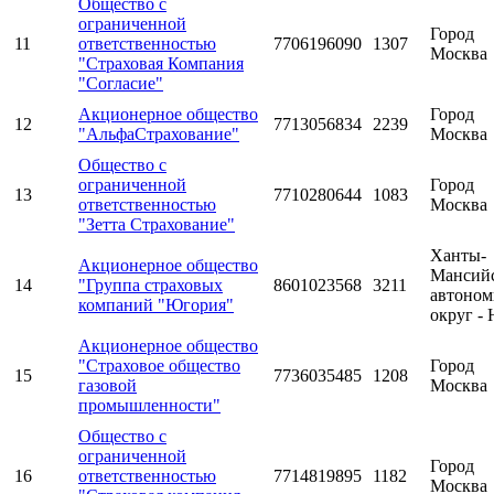
Общество с
ограниченной
Город
11
ответственностью
7706196090
1307
Москва
"Страховая Компания
"Согласие"
Акционерное общество
Город
12
7713056834
2239
"АльфаСтрахование"
Москва
Общество с
ограниченной
Город
13
7710280644
1083
ответственностью
Москва
"Зетта Страхование"
Ханты-
Акционерное общество
Мансий
14
"Группа страховых
8601023568
3211
автоно
компаний "Югория"
округ -
Акционерное общество
"Страховое общество
Город
15
7736035485
1208
газовой
Москва
промышленности"
Общество с
ограниченной
Город
16
ответственностью
7714819895
1182
Москва