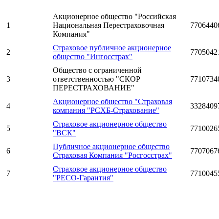
Акционерное общество "Российская
1
Национальная Перестраховочная
7706440
Компания"
Страховое публичное акционерное
2
7705042
общество "Ингосстрах"
Общество с ограниченной
3
ответственностью "СКОР
7710734
ПЕРЕСТРАХОВАНИЕ"
Акционерное общество "Страховая
4
3328409
компания "РСХБ-Страхование"
Страховое акционерное общество
5
7710026
"ВСК"
Публичное акционерное общество
6
7707067
Страховая Компания "Росгосстрах"
Страховое акционерное общество
7
7710045
"РЕСО-Гарантия"