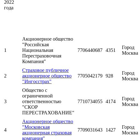
2022
года
Акционерное общество
"Российская
Город
1
Национальная
7706440687
4351
Москва
Перестраховочная
Компания"
Страховое публичное
Город
2
акционерное общество
7705042179
928
Москва
"Ингосстрах"
Общество с
ограниченной
Город
3
ответственностью
7710734055
4174
Москва
"СКОР
ПЕРЕСТРАХОВАНИЕ"
Акционерное общество
"Московская
Город
4
7709031643
1427
акционерная страховая
Москва
компания"