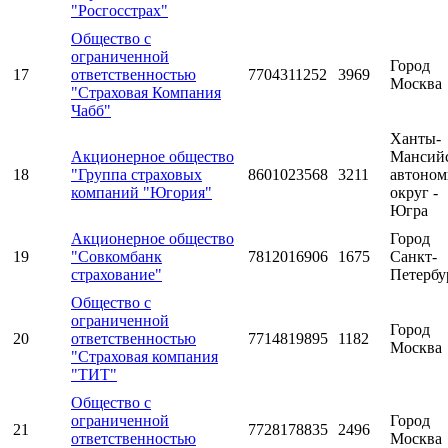
"Росгосстрах"
Общество с
ограниченной
Город
17
ответственностью
7704311252
3969
Москва
"Страховая Компания
Чабб"
Ханты-
Акционерное общество
Мансий
18
"Группа страховых
8601023568
3211
автоно
компаний "Югория"
округ -
Югра
Акционерное общество
Город
19
"Совкомбанк
7812016906
1675
Санкт-
страхование"
Петербу
Общество с
ограниченной
Город
20
ответственностью
7714819895
1182
Москва
"Страховая компания
"ТИТ"
Общество с
ограниченной
Город
21
7728178835
2496
ответственностью
Москва