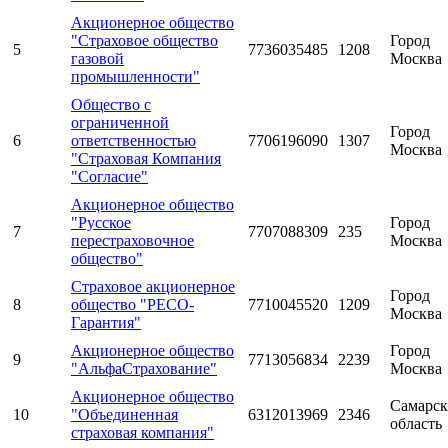
Акционерное общество
"Страховое общество
Город
5
7736035485
1208
газовой
Москва
промышленности"
Общество с
ограниченной
Город
6
ответственностью
7706196090
1307
Москва
"Страховая Компания
"Согласие"
Акционерное общество
"Русское
Город
7
7707088309
235
перестраховочное
Москва
общество"
Страховое акционерное
Город
8
общество "РЕСО-
7710045520
1209
Москва
Гарантия"
Акционерное общество
Город
9
7713056834
2239
"АльфаСтрахование"
Москва
Акционерное общество
Самарск
10
"Объединенная
6312013969
2346
область
страховая компания"