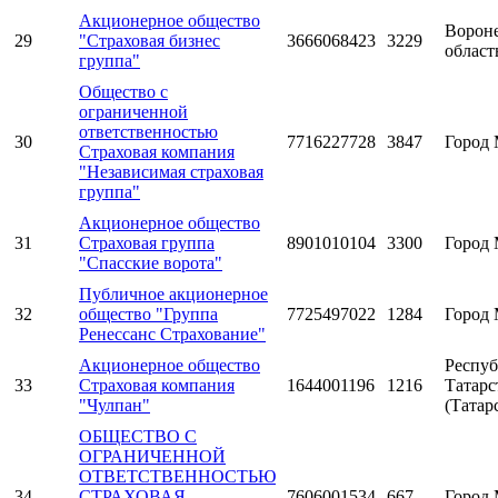
Акционерное общество
Ворон
29
"Страховая бизнес
3666068423
3229
област
группа"
Общество с
ограниченной
ответственностью
30
7716227728
3847
Город 
Страховая компания
"Независимая страховая
группа"
Акционерное общество
31
Страховая группа
8901010104
3300
Город 
"Спасские ворота"
Публичное акционерное
32
общество "Группа
7725497022
1284
Город 
Ренессанс Страхование"
Акционерное общество
Респуб
33
Страховая компания
1644001196
1216
Татарс
"Чулпан"
(Татар
ОБЩЕСТВО С
ОГРАНИЧЕННОЙ
ОТВЕТСТВЕННОСТЬЮ
34
СТРАХОВАЯ
7606001534
667
Город 