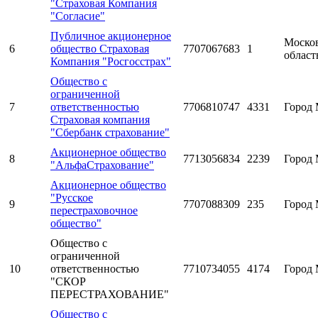
"Страховая Компания
"Согласие"
Публичное акционерное
Моско
6
общество Страховая
7707067683
1
област
Компания "Росгосстрах"
Общество с
ограниченной
7
ответственностью
7706810747
4331
Город 
Страховая компания
"Сбербанк страхование"
Акционерное общество
8
7713056834
2239
Город 
"АльфаСтрахование"
Акционерное общество
"Русское
9
7707088309
235
Город 
перестраховочное
общество"
Общество с
ограниченной
10
ответственностью
7710734055
4174
Город 
"СКОР
ПЕРЕСТРАХОВАНИЕ"
Общество с