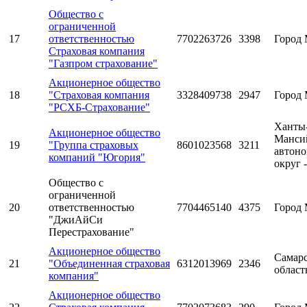
Общество с
ограниченной
17
ответственностью
7702263726
3398
Город 
Страховая компания
"Газпром страхование"
Акционерное общество
18
"Страховая компания
3328409738
2947
Город 
"РСХБ-Страхование"
Ханты
Акционерное общество
Манси
19
"Группа страховых
8601023568
3211
автон
компаний "Югория"
округ 
Общество с
ограниченной
20
ответственностью
7704465140
4375
Город 
"ДжиАйСи
Перестрахование"
Акционерное общество
Самарс
21
"Объединенная страховая
6312013969
2346
област
компания"
Акционерное общество