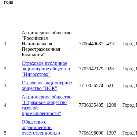
года
Акционерное общество
"Российская
1
Национальная
7706440687
4351
Город 
Перестраховочная
Компания"
Страховое публичное
2
акционерное общество
7705042179
928
Город 
"Ингосстрах"
Страховое акционерное
3
7710026574
621
Город 
общество "ВСК"
Акционерное общество
"Страховое общество
4
7736035485
1208
Город 
газовой
промышленности"
Общество с
ограниченной
5
ответственностью
7706196090
1307
Город 