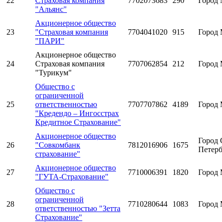
22
Страховая компания
7702073683
290
Город 
"Альянс"
Акционерное общество
23
"Страховая компания
7704041020
915
Город 
"ПАРИ"
Акционерное общество
24
Страховая компания
7707062854
212
Город 
"Турикум"
Общество с
ограниченной
25
ответственностью
7707707862
4189
Город 
"Кредендо – Ингосстрах
Кредитное Страхование"
Акционерное общество
Город 
26
"Совкомбанк
7812016906
1675
Петерб
страхование"
Акционерное общество
27
7710006391
1820
Город 
"ГУТА-Страхование"
Общество с
ограниченной
28
7710280644
1083
Город 
ответственностью "Зетта
Страхование"