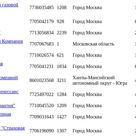
 газовой
7736035485
1208
Город Москва
7705042179
928
Город Москва
"
7713056834
2239
Город Москва
я Компания
7707067683
1
Московская область
7710026574
621
Город Москва
ая
7705041231
1834
Город Москва
компаний
Ханты-Мансийский
8601023568
3211
автономный округ - Югра
енессанс
7725497022
1284
Город Москва
рантия"
7710045520
1209
Город Москва
ерная
7709031643
1427
Город Москва
 "Страховая
7706196090
1307
Город Москва