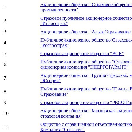
Акционерное общество "Страховое общество
1
промышленности"
Страховое публичное акционерное общество
2
"Ингосстрах"
3
Акционерное общество "АльфаСтрахование
Публичное акционерное общество Страхова
4
"Росгосстрах"
5
Страховое акционерное общество "ВСК"
Публичное акционерное общество "Страхов
6
акционерная компания "ЭНЕРГОГАРАНТ"
Акционерное общество "Группа страховых 
7
"Югория"
Публичное акционерное общество "Группа Р
8
Страхование"
9
Страховое акционерное общество "РЕСО-Га
Акционерное общество "Московская акцион
10
страховая компания"
Общество с ограниченной ответственностью
11
Компания "Согласие"