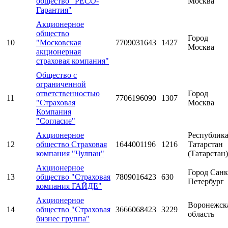
общество "РЕСО-
Москва
Гарантия"
Акционерное
общество
Город
10
"Московская
7709031643
1427
Москва
акционерная
страховая компания"
Общество с
ограниченной
ответственностью
Город
11
7706196090
1307
"Страховая
Москва
Компания
"Согласие"
Акционерное
Республик
12
общество Страховая
1644001196
1216
Татарстан
компания "Чулпан"
(Татарстан)
Акционерное
Город Санк
13
общество "Страховая
7809016423
630
Петербург
компания ГАЙДЕ"
Акционерное
Воронежск
14
общество "Страховая
3666068423
3229
область
бизнес группа"