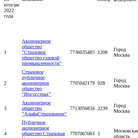
итогам
2022
года
Акционерное
общество
Город
1
"Страховое
7736035485
1208
Москва
общество газовой
промышленности"
Страховое
публичное
Город
2
акционерное
7705042179
928
Москва
общество
"Ингосстрах"
Акционерное
Город
3
общество
7713056834
2239
Москва
"АльфаСтрахование"
Публичное
акционерное
Московска
4
общество Страховая
7707067683
1
область