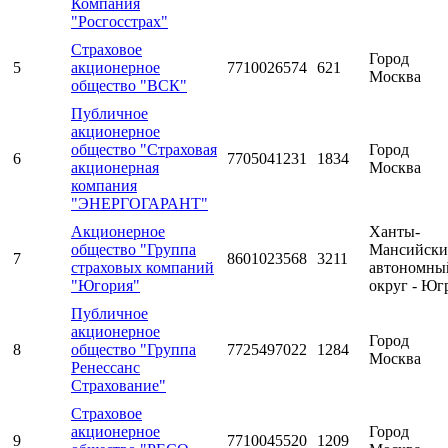
Компания
"Росгосстрах"
Страховое
Город
5
акционерное
7710026574
621
Москва
общество "ВСК"
Публичное
акционерное
общество "Страховая
Город
6
7705041231
1834
акционерная
Москва
компания
"ЭНЕРГОГАРАНТ"
Акционерное
Ханты-
общество "Группа
Мансийск
7
8601023568
3211
страховых компаний
автономны
"Югория"
округ - Юг
Публичное
акционерное
Город
8
общество "Группа
7725497022
1284
Москва
Ренессанс
Страхование"
Страховое
акционерное
Город
9
7710045520
1209