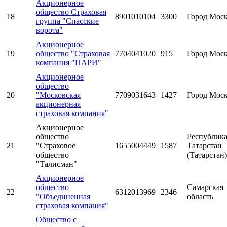
Акционерное
общество Страховая
18
8901010104
3300
Город Мос
группа "Спасские
ворота"
Акционерное
19
общество "Страховая
7704041020
915
Город Мос
компания "ПАРИ"
Акционерное
общество
20
"Московская
7709031643
1427
Город Мос
акционерная
страховая компания"
Акционерное
общество
Республик
21
"Страховое
1655004449
1587
Татарстан
общество
(Татарстан)
"Талисман"
Акционерное
общество
Самарская
22
6312013969
2346
"Объединенная
область
страховая компания"
Общество с