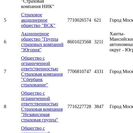
"Страховая
компания НИК"
Страховое
5
акционерное
7710026574
621
Город Мос
общество "ВСК"
Акционерное
Ханты-
общество "Группа
Мансийск
6
8601023568
3211
страховых компаний
автономны
"Югория"
округ - Юг
Общество с
ограниченной
ответственностью
7
7706810747
4331
Город Мос
Страховая компания
"Сбербанк
страхование"
Общество с
ограниченной
ответственностью
8
7716227728
3847
Город Мос
Страховая компания
"Независимая
страховая группа"
Общество с