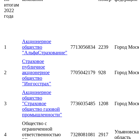
итогам
2022
года
Акционерное
1
общество
7713056834
2239
Город Мос
"АльфаСтрахование"
Страховое
публичное
2
акционерное
7705042179
928
Город Мос
общество
"Ингосстрах"
Акционерное
общество
3
"Страховое
7736035485
1208
Город Мос
общество газовой
промышленности"
Общество с
ограниченной
Ульяновска
4
ответственностью
7328081081
2917
область