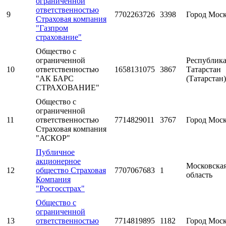
ограниченной
ответственностью
9
7702263726
3398
Город Мос
Страховая компания
"Газпром
страхование"
Общество с
ограниченной
Республик
10
ответственностью
1658131075
3867
Татарстан
"АК БАРС
(Татарстан)
СТРАХОВАНИЕ"
Общество с
ограниченной
11
ответственностью
7714829011
3767
Город Мос
Страховая компания
"АСКОР"
Публичное
акционерное
Московска
12
общество Страховая
7707067683
1
область
Компания
"Росгосстрах"
Общество с
ограниченной
13
ответственностью
7714819895
1182
Город Мос