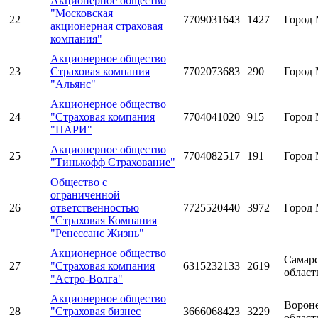
Акционерное общество
"Московская
22
7709031643
1427
Город 
акционерная страховая
компания"
Акционерное общество
23
Страховая компания
7702073683
290
Город 
"Альянс"
Акционерное общество
24
"Страховая компания
7704041020
915
Город 
"ПАРИ"
Акционерное общество
25
7704082517
191
Город 
"Тинькофф Страхование"
Общество с
ограниченной
26
ответственностью
7725520440
3972
Город 
"Страховая Компания
"Ренессанс Жизнь"
Акционерное общество
Самарс
27
"Страховая компания
6315232133
2619
област
"Астро-Волга"
Акционерное общество
Ворон
28
"Страховая бизнес
3666068423
3229
област