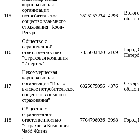
корпоративная
организация
Волого
115
потребительское
3525257234
4296
област
общество взаимного
страхования "Кооп-
Ресурс"
Общество с
ограниченной
Город 
116
ответственностью
7835003420
2169
Петерб
"Страховая компания
"Инертек"
Некоммерческая
корпоративная
организация "Волго-
Самарс
117
6325075056
4376
вятское потребительское
област
общество взаимного
страхования"
Общество с
ограниченной
118
ответственностью
7704798036
3998
Город 
"Страховая Компания
Чабб Жизнь"