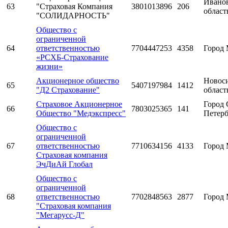
Ивано
63
"Страховая Компания
3801013896
206
област
"СОЛИДАРНОСТЬ"
Общество с
ограниченной
64
ответственностью
7704447253
4358
Город 
«РСХБ-Страхование
жизни»
Акционерное общество
Новос
65
5407197984
1412
"Д2 Страхование"
област
Страховое Акционерное
Город 
66
7803025365
141
Общество "Медэкспресс"
Петерб
Общество с
ограниченной
67
ответственностью
7710634156
4133
Город 
Страховая компания
ЭчДиАй Глобал
Общество с
ограниченной
68
ответственностью
7702848563
2877
Город 
"Страховая компания
"Мегарусс-Д"