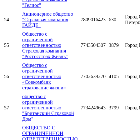
"Гелиос"
Акционерное общество
Город 
54
"Страховая компания
7809016423
630
Петерб
ГАЙДЕ"
Общество с
ограниченной
55
ответственностью
7743504307
3879
Город 
Страховая компания
"Росгосстрах Жизнь"
Общество с
ограниченной
56
ответственностью
7702639270
4105
Город 
«Совкомбанк
страхование жизни»
общество с
ограниченной
57
ответственностью
7734249643
3799
Город 
"Британский Страховой
Дом"
ОБЩЕСТВО С
ОГРАНИЧЕННОЙ
ОТВЕТСТВЕННОСТЬЮ