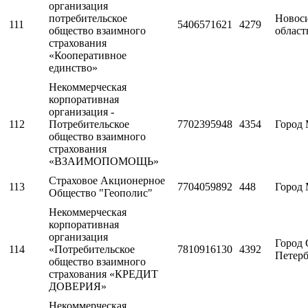
организация
потребительское
Новос
111
5406571621
4279
общество взаимного
област
страхования
«Кооперативное
единство»
Некоммерческая
корпоративная
организация -
112
Потребительское
7702395948
4354
Город 
общество взаимного
страхования
«ВЗАИМОПОМОЩЬ»
Страховое Акционерное
113
7704059892
448
Город 
Общество "Геополис"
Некоммерческая
корпоративная
организация
Город 
114
«Потребительское
7810916130
4392
Петерб
общество взаимного
страхования «КРЕДИТ
ДОВЕРИЯ»
Некоммерческая