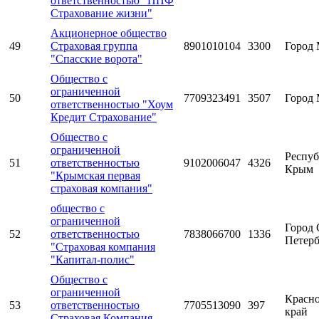
ответственностью "ППФ
Страхование жизни"
Акционерное общество
49
Страховая группа
8901010104
3300
Город 
"Спасские ворота"
Общество с
ограниченной
50
7709323491
3507
Город 
ответственностью "Хоум
Кредит Страхование"
Общество с
ограниченной
Респуб
51
ответственностью
9102006047
4326
Крым
"Крымская первая
страховая компания"
общество с
ограниченной
Город 
52
ответственностью
7838066700
1336
Петерб
"Страховая компания
"Капитал-полис"
Общество с
ограниченной
Красн
53
ответственностью
7705513090
397
край
Страховая Компания