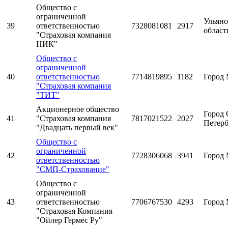
Общество с
ограниченной
Ульяно
39
ответственностью
7328081081
2917
област
"Страховая компания
НИК"
Общество с
ограниченной
40
ответственностью
7714819895
1182
Город 
"Страховая компания
"ТИТ"
Акционерное общество
Город 
41
"Страховая компания
7817021522
2027
Петерб
"Двадцать первый век"
Общество с
ограниченной
42
7728306068
3941
Город 
ответственностью
"СМП-Страхование"
Общество с
ограниченной
43
ответственностью
7706767530
4293
Город 
"Страховая Компания
"Ойлер Гермес Ру"