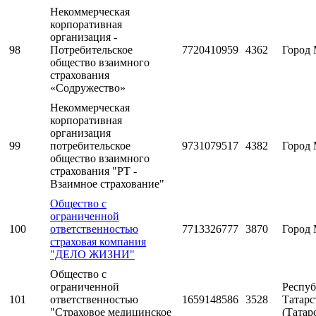
Некоммерческая
корпоративная
организация -
98
Потребительское
7720410959
4362
Город 
общество взаимного
страхования
«Содружество»
Некоммерческая
корпоративная
организация
99
потребительское
9731079517
4382
Город 
общество взаимного
страхования "РТ -
Взаимное страхование"
Общество с
ограниченной
100
ответственностью
7713326777
3870
Город 
страховая компания
"ДЕЛО ЖИЗНИ"
Общество с
ограниченной
Респуб
101
ответственностью
1659148586
3528
Татарс
"Страховое медицинское
(Татар