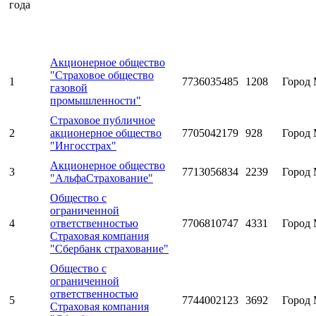
года
Акционерное общество
"Страховое общество
1
7736035485
1208
Город 
газовой
промышленности"
Страховое публичное
2
акционерное общество
7705042179
928
Город 
"Ингосстрах"
Акционерное общество
3
7713056834
2239
Город 
"АльфаСтрахование"
Общество с
ограниченной
4
ответственностью
7706810747
4331
Город 
Страховая компания
"Сбербанк страхование"
Общество с
ограниченной
ответственностью
5
7744002123
3692
Город 
Страховая компания