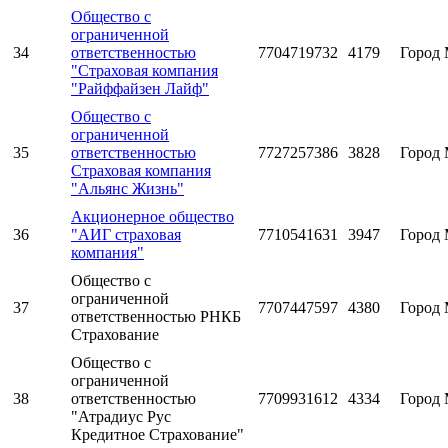
Общество с
ограниченной
34
ответственностью
7704719732
4179
Город 
"Страховая компания
"Райффайзен Лайф"
Общество с
ограниченной
35
ответственностью
7727257386
3828
Город 
Страховая компания
"Альянс Жизнь"
Акционерное общество
36
"АИГ страховая
7710541631
3947
Город 
компания"
Общество с
ограниченной
37
7707447597
4380
Город 
ответственностью РНКБ
Страхование
Общество с
ограниченной
38
ответственностью
7709931612
4334
Город 
"Атрадиус Рус
Кредитное Страхование"