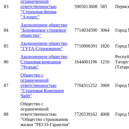
ограниченной
83
ответственностью
5905013608
585
Пермс
"Страховая фирма
"Адонис"
Акционерное общество
84
"Боровицкое страховое
7714034590
3064
Город 
общество"
Акционерное общество
85
7710006391
1820
Город 
"ГУТА-Страхование"
Акционерное общество
Респуб
86
Страховая компания
1644001196
1216
Татарс
"Чулпан"
(Татар
Общество с
ограниченной
87
ответственностью
7704311252
3969
Город 
"Страховая Компания
Чабб"
Общество с
ограниченной
88
ответственностью
7726539162
4008
Город 
"Общество страхования
жизни "РЕСО-Гарантия"