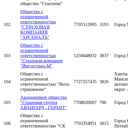
общество "Спасение"
Общество с
ограниченной
ответственностью
102
7705512995
3193
Город 
"СТРАХОВАЯ
КОМПАНИЯ
"АРСЕНАЛЪ"
Общество с
ограниченной
103
ответственностью
5256048032
3837
Город 
"Страховая компания
"Ингосстрах-М"
Общество с
Ханты
ограниченной
Манси
104
7727257435
3826
ответственностью "Вита-
автон
страхование"
округ 
Акционерное общество
105
"Страховая группа
7708020007
796
Город 
АВАНГАРД - ГАРАНТ"
Общество с
ограниченной
Город 
106
7703354951
3815
ответственностью "СК
Петерб