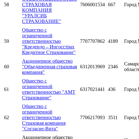
58
СТРАХОВАЯ
7606001534
667
Город 
КОМПАНИЯ
"УРАЛСИБ
СТРАХОВАНИЕ"
Общество с
ограниченной
59
ответственностью
7707707862
4189
Город 
"Кредендо – Ингосстрах
Кредитное Страхование"
Акционерное общество
Самарс
60
"Объединенная страховая
6312013969
2346
област
компания"
Общество с
ограниченной
61
6317021441
436
Город 
ответственностью "АМТ
Страхование"
Общество с
ограниченной
62
ответственностью
7706217093
3511
Город 
Страховая компания
"Согласие-Вита"
Акционерное общество