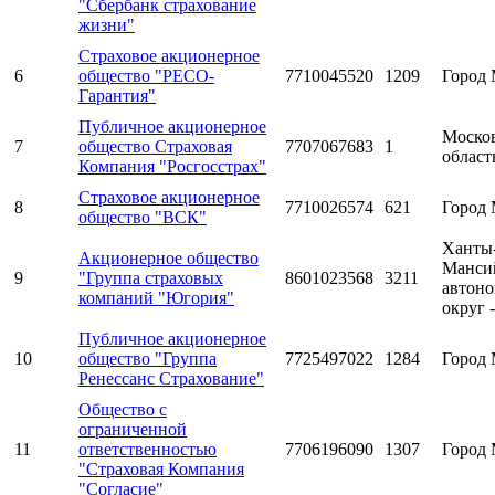
"Сбербанк страхование
жизни"
Страховое акционерное
6
общество "РЕСО-
7710045520
1209
Город 
Гарантия"
Публичное акционерное
Моско
7
общество Страховая
7707067683
1
област
Компания "Росгосстрах"
Страховое акционерное
8
7710026574
621
Город 
общество "ВСК"
Ханты
Акционерное общество
Манси
9
"Группа страховых
8601023568
3211
автон
компаний "Югория"
округ 
Публичное акционерное
10
общество "Группа
7725497022
1284
Город 
Ренессанс Страхование"
Общество с
ограниченной
11
ответственностью
7706196090
1307
Город 
"Страховая Компания
"Согласие"