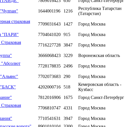
ия ГАЙДЕ"
7809016423
630
Город Санкт-Петербург
Республика Татарстан
 "Чулпан"
1644001196
1216
(Татарстан)
рная страховая
7709031643
1427
Город Москва
ия "ПАРИ"
7704041020
915
Город Москва
 Страховая
7716227728
3847
Город Москва
руппа"
3666068423
3229
Воронежская область
ю "Абсолют
7728178835
2496
Город Москва
 "Альянс"
7702073683
290
Город Москва
Кемеровская область -
я "БАСК"
4202000716
518
Кузбасс
вание"
7812016906
1675
Город Санкт-Петербург
 Страховая
7706810747
4331
Город Москва
пания"
7710541631
3947
Город Москва
пасские ворота"
8901010104
3300
Город Москва