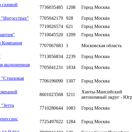
 газовой
7736035485
1208
Город Москва
 "Ингосстрах"
7705042179
928
Город Москва
7710026574
621
Город Москва
рантия"
7710045520
1209
Город Москва
я Компания
7707067683
1
Московская область
"
7713056834
2239
Город Москва
я акционерная
7705041231
1834
Город Москва
 "Страховая
7706196090
1307
Город Москва
компаний
Ханты-Мансийский
8601023568
3211
автономный округ - Юг
 "Зетта
7710280644
1083
Город Москва
енессанс
7725497022
1284
Город Москва