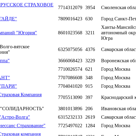
ью "РУССКОЕ СТРАХОВОЕ
7714312079
3954
Смоленская обла
 ГАЙДЕ"
7809016423
630
Город Санкт-Пе
Ханты-Мансийс
омпаний "Югория"
8601023568
3211
автономный окру
Югра
Волго-вятское
6325075056
4376
Самарская облас
ания"
уппа"
3666068423
3229
Воронежская об
7710026574
621
Город Москва
РАНТ"
7707086608
348
Город Москва
 "ПАРИ"
7704041020
915
Город Москва
Страховая Компания
7705513090
397
Краснодарский 
ния "СОЛИДАРНОСТЬ"
3801013896
206
Ивановская обла
"Астро-Волга"
6315232133
2619
Самарская облас
нессанс Страхование"
7725497022
1284
Город Москва
Страховая компания