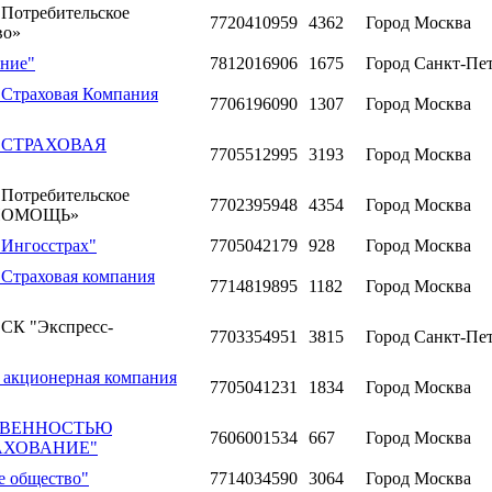
 Потребительское
7720410959
4362
Город Москва
во»
ание"
7812016906
1675
Город Санкт-Пе
"Страховая Компания
7706196090
1307
Город Москва
ю "СТРАХОВАЯ
7705512995
3193
Город Москва
 Потребительское
7702395948
4354
Город Москва
МОПОМОЩЬ»
"Ингосстрах"
7705042179
928
Город Москва
"Страховая компания
7714819895
1182
Город Москва
"СК "Экспресс-
7703354951
3815
Город Санкт-Пе
 акционерная компания
7705041231
1834
Город Москва
ТВЕННОСТЬЮ
7606001534
667
Город Москва
АХОВАНИЕ"
е общество"
7714034590
3064
Город Москва