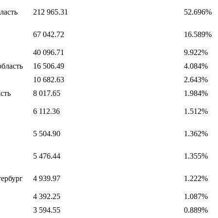
ласть
212 965.31
52.696%
67 042.72
16.589%
40 096.71
9.922%
область
16 506.49
4.084%
10 682.63
2.643%
сть
8 017.65
1.984%
6 112.36
1.512%
5 504.90
1.362%
5 476.44
1.355%
тербург
4 939.97
1.222%
4 392.25
1.087%
3 594.55
0.889%