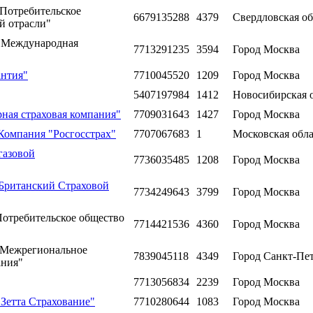
"Потребительское
6679135288
4379
Свердловская об
й отрасли"
 "Международная
7713291235
3594
Город Москва
антия"
7710045520
1209
Город Москва
5407197984
1412
Новосибирская 
ная страховая компания"
7709031643
1427
Город Москва
Компания "Росгосстрах"
7707067683
1
Московская обла
газовой
7736035485
1208
Город Москва
"Британский Страховой
7734249643
3799
Город Москва
Потребительское общество
7714421536
4360
Город Москва
"Межрегиональное
7839045118
4349
Город Санкт-Пе
ания"
7713056834
2239
Город Москва
Зетта Страхование"
7710280644
1083
Город Москва