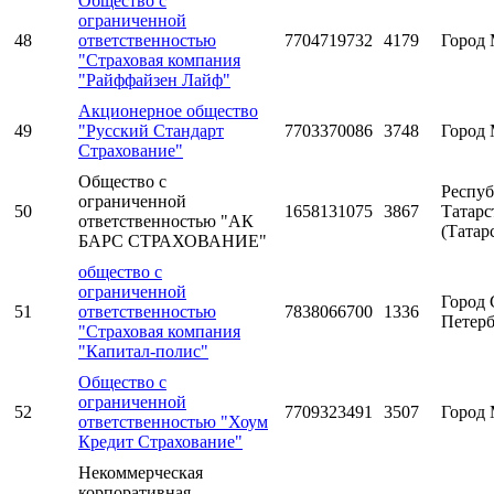
Общество с
ограниченной
48
ответственностью
7704719732
4179
Город 
"Страховая компания
"Райффайзен Лайф"
Акционерное общество
49
"Русский Стандарт
7703370086
3748
Город 
Страхование"
Общество с
Респуб
ограниченной
50
1658131075
3867
Татарс
ответственностью "АК
(Татар
БАРС СТРАХОВАНИЕ"
общество с
ограниченной
Город 
51
ответственностью
7838066700
1336
Петерб
"Страховая компания
"Капитал-полис"
Общество с
ограниченной
52
7709323491
3507
Город 
ответственностью "Хоум
Кредит Страхование"
Некоммерческая
корпоративная