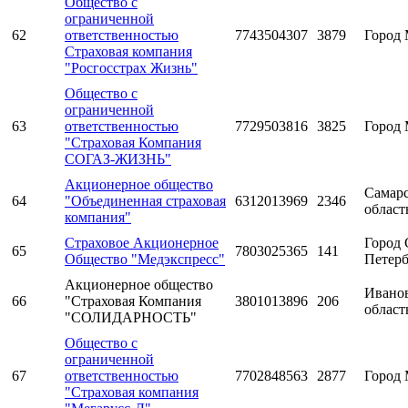
Общество с
ограниченной
62
ответственностью
7743504307
3879
Город 
Страховая компания
"Росгосстрах Жизнь"
Общество с
ограниченной
63
ответственностью
7729503816
3825
Город 
"Страховая Компания
СОГАЗ-ЖИЗНЬ"
Акционерное общество
Самарс
64
"Объединенная страховая
6312013969
2346
област
компания"
Страховое Акционерное
Город 
65
7803025365
141
Общество "Медэкспресс"
Петерб
Акционерное общество
Ивано
66
"Страховая Компания
3801013896
206
област
"СОЛИДАРНОСТЬ"
Общество с
ограниченной
67
ответственностью
7702848563
2877
Город 
"Страховая компания