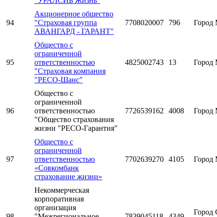
"УРАЛСИБ Жизнь"
Акционерное общество
94
"Страховая группа
7708020007
796
Город 
АВАНГАРД - ГАРАНТ"
Общество с
ограниченной
95
ответственностью
4825002743
13
Город 
"Страховая компания
"РЕСО-Шанс"
Общество с
ограниченной
96
ответственностью
7726539162
4008
Город 
"Общество страхования
жизни "РЕСО-Гарантия"
Общество с
ограниченной
97
ответственностью
7702639270
4105
Город 
«Совкомбанк
страхование жизни»
Некоммерческая
корпоративная
организация
Город 
98
"Межрегиональное
7839045118
4349