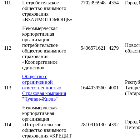
111
Потребительское
7702395948
4354
Город 
общество взаимного
страхования
«ВЗАИМОПОМОЩЬ»
Некоммерческая
корпоративная
организация
потребительское
Новос
112
5406571621
4279
общество взаимного
област
страхования
«Кооперативное
единство»
Общество с
ограниченной
Респуб
113
ответственностью
1644039560
4001
Татарс
Страховая компания
(Татар
"Чулпан-Жизнь"
Некоммерческая
корпоративная
организация
Город 
114
«Потребительское
7810916130
4392
Петерб
общество взаимного
страхования «КРЕДИТ