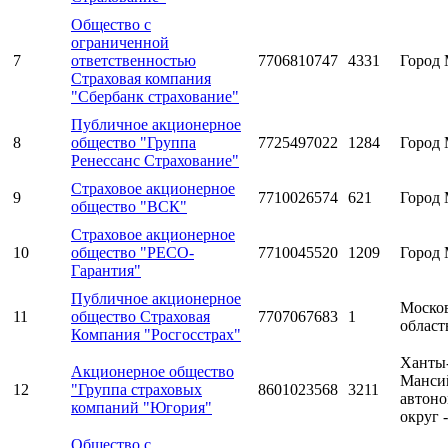
Общество с
ограниченной
7
ответственностью
7706810747
4331
Город 
Страховая компания
"Сбербанк страхование"
Публичное акционерное
8
общество "Группа
7725497022
1284
Город 
Ренессанс Страхование"
Страховое акционерное
9
7710026574
621
Город 
общество "ВСК"
Страховое акционерное
10
общество "РЕСО-
7710045520
1209
Город 
Гарантия"
Публичное акционерное
Моско
11
общество Страховая
7707067683
1
област
Компания "Росгосстрах"
Ханты
Акционерное общество
Манси
12
"Группа страховых
8601023568
3211
автон
компаний "Югория"
округ 
Общество с