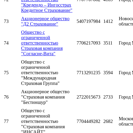
"Кредендо – Ингосстрах
Кредитное Страхование"
Акционерное общество
Новос
73
5407197984
1412
"Д2 Страхование"
област
Общество с
ограниченной
74
ответственностью
7706217093
3511
Город 
Страховая компания
"Согласие-Вита"
Общество с
ограниченной
75
ответственностью
7713291235
3594
Город 
"Международная
Страховая Группа"
Акционерное общество
76
"Страховая компания
2722015673
2733
Город 
"Бестиншур"
Общество с
ограниченной
Моско
77
ответственностью
7704449282
2682
област
"Страховая компания
"ИНСАЙТ"