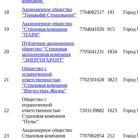
компания"
Акционерное общество
18
7704082517
191
Город 
"Тинькофф Страхование"
Акционерное общество
19
"Страховая компания
7704041020
915
Город 
"ПАРИ"
Публичное акционерное
общество "Страховая
20
7705041231
1834
Город 
акционерная компания
"ЭНЕРГОГАРАНТ"
Общество с
ограниченной
21
ответственностью
7702501628
3823
Город 
"Страховая компания
"Ингосстрах-Жизнь"
Общество с
ограниченной
22
ответственностью
7203139882
1623
Город 
Страховая компания
"Пульс"
Акционерное общество
23
Страховая компания
7707062854
212
Город 