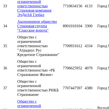
ограниченной
33
ответственностью
7710634156
4133
Город 
Страховая компания
ЭчДиАй Глобал
Акционерное общество
34
Страховая группа
8901010104
3300
Город 
"Спасские ворота"
Общество с
ограниченной
35
ответственностью
7709931612
4334
Город 
"Атрадиус Рус
Кредитное Страхование"
Общество с
ограниченной
36
7706625952
4079
Город 
ответственностью «РБ
Страхование Жизни»
Общество с
ограниченной
37
7707447597
4380
Город 
ответственностью РНКБ
Страхование
Общество с
ограниченной
Респуб