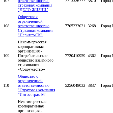
107
ответственностью
7713326777
3870
Город 
страховая компания
"ДЕЛО ЖИЗНИ"
Общество с
ограниченной
108
ответственностью
7705233021
3268
Город 
Страховая компания
"Паритет-СК"
Некоммерческая
корпоративная
организация -
109
Потребительское
7720410959
4362
Город 
общество взаимного
страхования
«Содружество»
Общество с
ограниченной
110
ответственностью
5256048032
3837
Город 
"Страховая компания
"Ингосстрах-М"
Некоммерческая
корпоративная
организация -