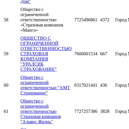
Дом"
Общество с
ограниченной
58
ответственностью
7725496861
4372
Город 
«Страховая компания
«Манго»
ОБЩЕСТВО С
ОГРАНИЧЕННОЙ
ОТВЕТСТВЕННОСТЬЮ
59
СТРАХОВАЯ
7606001534
667
Город 
КОМПАНИЯ
"УРАЛСИБ
СТРАХОВАНИЕ"
Общество с
ограниченной
60
6317021441
436
Город 
ответственностью "АМТ
Страхование"
Общество с
ограниченной
61
ответственностью
7727257386
3828
Город 
Страховая компания
"Альянс Жизнь"