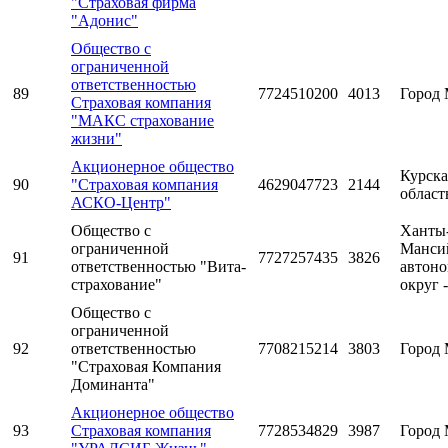
"Страховая фирма
"Адонис"
Общество с
ограниченной
ответственностью
89
7724510200
4013
Город 
Страховая компания
"МАКС страхование
жизни"
Акционерное общество
Курска
90
"Страховая компания
4629047723
2144
област
АСКО-Центр"
Общество с
Ханты
ограниченной
Манси
91
7727257435
3826
ответственностью "Вита-
автон
страхование"
округ 
Общество с
ограниченной
92
ответственностью
7708215214
3803
Город 
"Страховая Компания
Доминанта"
Акционерное общество
93
Страховая компания
7728534829
3987
Город 