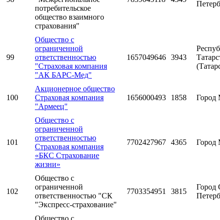
Петерб
потребительское
общество взаимного
страхования"
Общество с
ограниченной
Респуб
99
ответственностью
1657049646
3943
Татарс
"Страховая компания
(Татар
"АК БАРС-Мед"
Акционерное общество
100
Страховая компания
1656000493
1858
Город 
"Армеец"
Общество с
ограниченной
ответственностью
101
7702427967
4365
Город 
Страховая компания
«БКС Страхование
жизни»
Общество с
ограниченной
Город 
102
7703354951
3815
ответственностью "СК
Петерб
"Экспресс-страхование"
Общество с