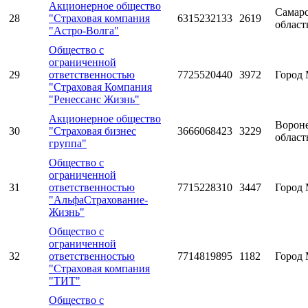
Акционерное общество
Самарс
28
"Страховая компания
6315232133
2619
област
"Астро-Волга"
Общество с
ограниченной
29
ответственностью
7725520440
3972
Город 
"Страховая Компания
"Ренессанс Жизнь"
Акционерное общество
Ворон
30
"Страховая бизнес
3666068423
3229
област
группа"
Общество с
ограниченной
31
ответственностью
7715228310
3447
Город 
"АльфаСтрахование-
Жизнь"
Общество с
ограниченной
32
ответственностью
7714819895
1182
Город 
"Страховая компания
"ТИТ"
Общество с