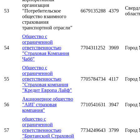
организация
Свердл
53
"Потребительское
6679135288
4379
област
общество взаимного
страхования
транспортной отрасли"
Общество с
ограниченной
54
ответственностью
7704311252
3969
Город 
"Страховая Компания
Чабб"
Общество с
ограниченной
55
ответственностью
7705784734
4117
Город 
"Страховая компания
"Кредит Европа Лайф"
Акционерное общество
56
"АИГ страховая
7710541631
3947
Город 
компания"
общество с
ограниченной
57
ответственностью
7734249643
3799
Город 
"Британский Страховой