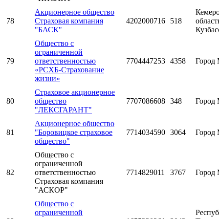
Акционерное общество
Кемеро
78
Страховая компания
4202000716
518
область
"БАСК"
Кузбас
Общество с
ограниченной
79
ответственностью
7704447253
4358
Город 
«РСХБ-Страхование
жизни»
Страховое акционерное
80
общество
7707086608
348
Город 
"ЛЕКСГАРАНТ"
Акционерное общество
81
"Боровицкое страховое
7714034590
3064
Город 
общество"
Общество с
ограниченной
82
ответственностью
7714829011
3767
Город 
Страховая компания
"АСКОР"
Общество с
ограниченной
Респуб