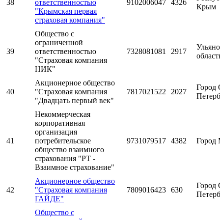
38
ответственностью
9102006047
4326
Крым
"Крымская первая
страховая компания"
Общество с
ограниченной
Ульяно
39
ответственностью
7328081081
2917
област
"Страховая компания
НИК"
Акционерное общество
Город 
40
"Страховая компания
7817021522
2027
Петерб
"Двадцать первый век"
Некоммерческая
корпоративная
организация
41
потребительское
9731079517
4382
Город 
общество взаимного
страхования "РТ -
Взаимное страхование"
Акционерное общество
Город 
42
"Страховая компания
7809016423
630
Петерб
ГАЙДЕ"
Общество с