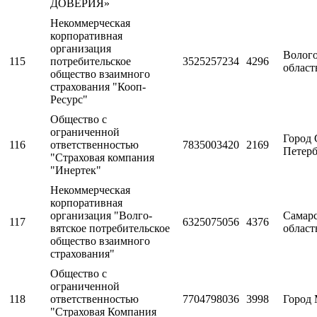
ДОВЕРИЯ»
Некоммерческая
корпоративная
организация
Волого
115
потребительское
3525257234
4296
област
общество взаимного
страхования "Кооп-
Ресурс"
Общество с
ограниченной
Город 
116
ответственностью
7835003420
2169
Петерб
"Страховая компания
"Инертек"
Некоммерческая
корпоративная
организация "Волго-
Самарс
117
6325075056
4376
вятское потребительское
област
общество взаимного
страхования"
Общество с
ограниченной
118
ответственностью
7704798036
3998
Город 
"Страховая Компания