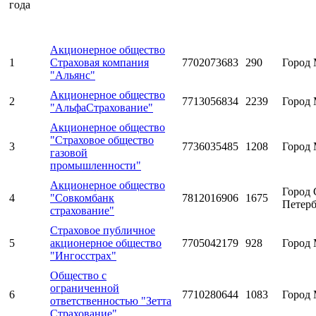
года
Акционерное общество
1
Страховая компания
7702073683
290
Город 
"Альянс"
Акционерное общество
2
7713056834
2239
Город 
"АльфаСтрахование"
Акционерное общество
"Страховое общество
3
7736035485
1208
Город 
газовой
промышленности"
Акционерное общество
Город 
4
"Совкомбанк
7812016906
1675
Петерб
страхование"
Страховое публичное
5
акционерное общество
7705042179
928
Город 
"Ингосстрах"
Общество с
ограниченной
6
7710280644
1083
Город 
ответственностью "Зетта
Страхование"