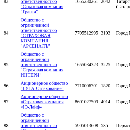
83
ответственностью
1655230261
2042
Татарс
"Страховая компания
(Татар
"Гранта"
Общество с
ограниченной
ответственностью
84
7705512995
3193
Город 
"СТРАХОВАЯ
КОМПАНИЯ
"АРСЕНАЛЪ"
Общество с
ограниченной
85
ответственностью
1655034323
3225
Город 
"Страховая компания
ИНТЕРИ"
Акционерное общество
86
7710006391
1820
Город 
"ГУТА-Страхование"
Акционерное общество
87
«Страховая компания
8601027509
4014
Город 
«Ю-Лайф»
Общество с
ограниченной
88
ответственностью
5905013608
585
Пермс