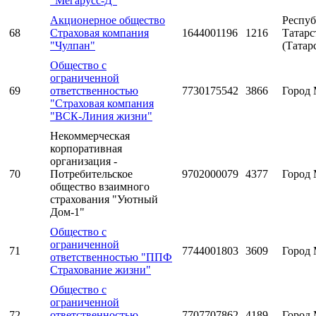
"Мегарусс-Д"
Акционерное общество
Респуб
68
Страховая компания
1644001196
1216
Татарс
"Чулпан"
(Татар
Общество с
ограниченной
69
ответственностью
7730175542
3866
Город 
"Страховая компания
"ВСК-Линия жизни"
Некоммерческая
корпоративная
организация -
70
Потребительское
9702000079
4377
Город 
общество взаимного
страхования "Уютный
Дом-1"
Общество с
ограниченной
71
7744001803
3609
Город 
ответственностью "ППФ
Страхование жизни"
Общество с
ограниченной
72
ответственностью
7707707862
4189
Город 