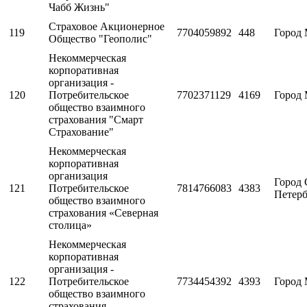
Чабб Жизнь"
Страховое Акционерное
119
7704059892
448
Город 
Общество "Геополис"
Некоммерческая
корпоративная
организация -
120
Потребительское
7702371129
4169
Город 
общество взаимного
страхования "Смарт
Страхование"
Некоммерческая
корпоративная
организация
Город 
121
Потребительское
7814766083
4383
Петерб
общество взаимного
страхования «Северная
столица»
Некоммерческая
корпоративная
организация -
122
Потребительское
7734454392
4393
Город 
общество взаимного
страхования