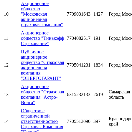
Акционерное
общество
10
"Московская
7709031643
1427
Город Мос
акционерная
страховая компания"
Акционерное
11
общество "Тинькофф
7704082517
191
Город Мос
Страхование"
Публичное
акционерное
общество "Страховая
12
7705041231
1834
Город Мос
акционерная
компания
"ЭНЕРГОГАРАНТ"
Акционерное
общество "Страховая
Самарская
13
6315232133
2619
компания "Астро-
область
Волга"
Общество с
ограниченной
Краснодар
14
ответственностью
7705513090
397
край
Страховая Компания
"Гелиос"