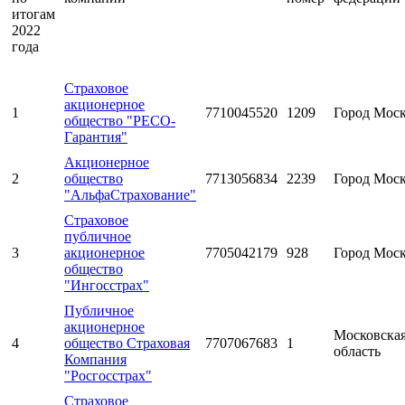
итогам
2022
года
Страховое
акционерное
1
7710045520
1209
Город Мос
общество "РЕСО-
Гарантия"
Акционерное
2
общество
7713056834
2239
Город Мос
"АльфаСтрахование"
Страховое
публичное
3
акционерное
7705042179
928
Город Мос
общество
"Ингосстрах"
Публичное
акционерное
Московска
4
общество Страховая
7707067683
1
область
Компания
"Росгосстрах"
Страховое