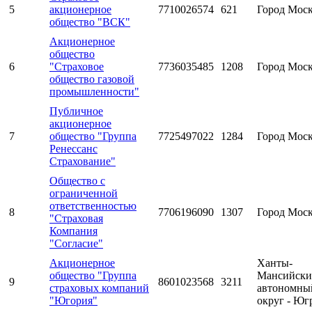
5
акционерное
7710026574
621
Город Мос
общество "ВСК"
Акционерное
общество
6
"Страховое
7736035485
1208
Город Мос
общество газовой
промышленности"
Публичное
акционерное
7
общество "Группа
7725497022
1284
Город Мос
Ренессанс
Страхование"
Общество с
ограниченной
ответственностью
8
7706196090
1307
Город Мос
"Страховая
Компания
"Согласие"
Акционерное
Ханты-
общество "Группа
Мансийск
9
8601023568
3211
страховых компаний
автономны
"Югория"
округ - Юг