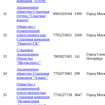
компания "ПАРИ"
Акционерное
общество Страховая
31
8901010104
3300
Город Мос
группа "Спасские
ворота"
Общество с
ограниченной
32
ответственностью
7705233021
3268
Город Мос
Страховая компания
"Паритет-СК"
Страховое
Акционерное
Город Санк
33
7803025365
141
Общество
Петербург
"Медэкспресс"
Акционерное
34
общество Страховая
7702073683
290
Город Мос
компания "Альянс"
Общество с
ограниченной
ответственностью
35
7716227728
3847
Город Мос
Страховая компания
"Независимая