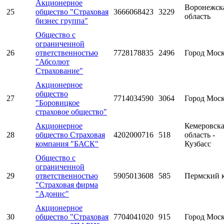
Акционерное
Воронежск
25
общество "Страховая
3666068423
3229
область
бизнес группа"
Общество с
ограниченной
26
ответственностью
7728178835
2496
Город Мос
"Абсолют
Страхование"
Акционерное
общество
27
7714034590
3064
Город Мос
"Боровицкое
страховое общество"
Акционерное
Кемеровск
28
общество Страховая
4202000716
518
область -
компания "БАСК"
Кузбасс
Общество с
ограниченной
29
ответственностью
5905013608
585
Пермский 
"Страховая фирма
"Адонис"
Акционерное
30
общество "Страховая
7704041020
915
Город Мос