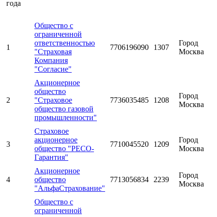
года
Общество с
ограниченной
ответственностью
Город
1
7706196090
1307
"Страховая
Москва
Компания
"Согласие"
Акционерное
общество
Город
2
"Страховое
7736035485
1208
Москва
общество газовой
промышленности"
Страховое
акционерное
Город
3
7710045520
1209
общество "РЕСО-
Москва
Гарантия"
Акционерное
Город
4
общество
7713056834
2239
Москва
"АльфаСтрахование"
Общество с
ограниченной