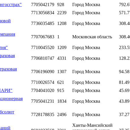
нгосстрах"
7705042179
928
Город Москва
792.6
7713056834
2239
Город Москва
571.7
зовой
7736035485
1208
Город Москва
308.4
омпания
7707067683
1
Московская область
308.4
тия"
7710045520
1209
Город Москва
233.5
раховая
7706810747
4331
Город Москва
128.2
траховая
7706196090
1307
Город Москва
94.58
7710026574
621
Город Москва
81.49
"ПАРИ"
7704041020
915
Город Москва
45.69
акционерная
7705041231
1834
Город Москва
43.89
Абсолют
7728178835
2496
Город Москва
37.27
Ханты-Мансийский
паний