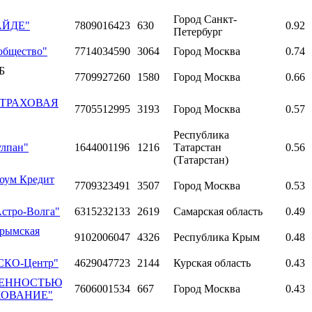
Город Санкт-
ГАЙДЕ"
7809016423
630
0.92
Петербург
общество"
7714034590
3064
Город Москва
0.74
Б
7709927260
1580
Город Москва
0.66
 "СТРАХОВАЯ
7705512995
3193
Город Москва
0.57
Республика
улпан"
1644001196
1216
Татарстан
0.56
(Татарстан)
Хоум Кредит
7709323491
3507
Город Москва
0.53
Астро-Волга"
6315232133
2619
Самарская область
0.49
Крымская
9102006047
4326
Республика Крым
0.48
АСКО-Центр"
4629047723
2144
Курская область
0.43
ВЕННОСТЬЮ
7606001534
667
Город Москва
0.43
ХОВАНИЕ"