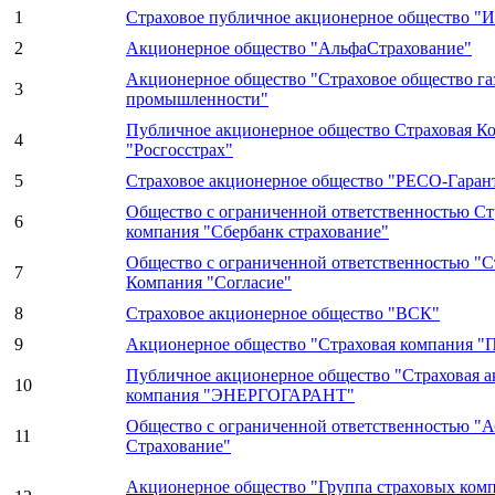
1
Страховое публичное акционерное общество "И
2
Акционерное общество "АльфаСтрахование"
Акционерное общество "Страховое общество га
3
промышленности"
Публичное акционерное общество Страховая К
4
"Росгосстрах"
5
Страховое акционерное общество "РЕСО-Гаран
Общество с ограниченной ответственностью Ст
6
компания "Сбербанк страхование"
Общество с ограниченной ответственностью "С
7
Компания "Согласие"
8
Страховое акционерное общество "ВСК"
9
Акционерное общество "Страховая компания 
Публичное акционерное общество "Страховая 
10
компания "ЭНЕРГОГАРАНТ"
Общество с ограниченной ответственностью "
11
Страхование"
Акционерное общество "Группа страховых ком