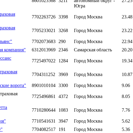
8601023568
3211
автономный округ -
27.25
Югра
раховая
7702263726
3398
Город Москва
23.48
раховая
7705233021
3268
Город Москва
23.22
льянс"
7702073683
290
Город Москва
22.94
ая компания"
6312013969
2346
Самарская область
20.20
ссанс
7725497022
1284
Город Москва
19.34
траховая
7704311252
3969
Город Москва
10.87
ские ворота"
8901010104
3300
Город Москва
9.06
траховая
7725496861
4372
Город Москва
8.05
етта
7710280644
1083
Город Москва
7.76
ия"
7710541631
3947
Город Москва
5.62
е"
7704082517
191
Город Москва
5.36