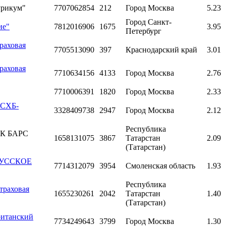
урикум"
7707062854
212
Город Москва
5.23
Город Санкт-
ие"
7812016906
1675
3.95
Петербург
раховая
7705513090
397
Краснодарский край
3.01
раховая
7710634156
4133
Город Москва
2.76
7710006391
1820
Город Москва
2.33
РСХБ-
3328409738
2947
Город Москва
2.12
Республика
"АК БАРС
1658131075
3867
Татарстан
2.09
(Татарстан)
"РУССКОЕ
7714312079
3954
Смоленская область
1.93
Республика
траховая
1655230261
2042
Татарстан
1.40
(Татарстан)
ританский
7734249643
3799
Город Москва
1.30