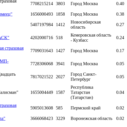
траховая
7708215214
3803
Город Москва
0.40
рмеец"
1656000493
1858
Город Москва
0.38
Новосибирская
5407197984
1412
0.27
область
Кемеровская область
БАСК"
4202000716
518
0.24
- Кузбасс
я страховая
7709031643
1427
Город Москва
0.17
СМП-
7728306068
3941
Город Москва
0.05
Двадцать
Город Санкт-
7817021522
2027
0.05
Петербург
Республика
Талисман"
1655004449
1587
Татарстан
0.04
(Татарстан)
траховая
5905013608
585
Пермский край
0.02
па"
3666068423
3229
Воронежская область
0.02