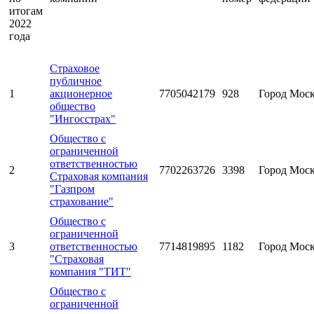
итогам
2022
года
Страховое
публичное
1
акционерное
7705042179
928
Город Мос
общество
"Ингосстрах"
Общество с
ограниченной
ответственностью
2
7702263726
3398
Город Мос
Страховая компания
"Газпром
страхование"
Общество с
ограниченной
3
ответственностью
7714819895
1182
Город Мос
"Страховая
компания "ТИТ"
Общество с
ограниченной