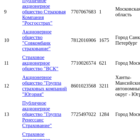
Публичное
акционерное
Московска
9
общество Страховая
7707067683
1
область
Компания
"Росгосстрах"
Акционерное
общество
Город Санк
10
7812016906
1675
"Совкомбанк
Петербург
страхование"
Страховое
11
акционерное
7710026574
621
Город Мос
общество "ВСК"
Акционерное
Ханты-
общество "Группа
Мансийск
12
8601023568
3211
страховых компаний
автономны
"Югория"
округ - Юг
Публичное
акционерное
13
общество "Группа
7725497022
1284
Город Мос
Ренессанс
Страхование"
Страховое
акционерное