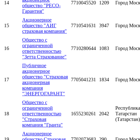
14
7710045520
1209
Город Мос
общество "РЕСО-
Гарантия"
Акционерное
15
общество "АИГ
7710541631
3947
Город Мос
страховая компания"
Общество с
ограниченной
16
7710280644
1083
Город Мос
ответственностью
"Зетта Страхование"
Публичное
акционерное
общество "Страховая
17
7705041231
1834
Город Мос
акционерная
компания
"ЭНЕРГОГАРАНТ"
Общество с
ограниченной
Республик
18
ответственностью
1655230261
2042
Татарстан
"Страховая
(Татарстан)
компания "Гранта"
Акционерное
19
общество Страховая
7702073683
290
Город Мос