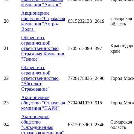
компания "Альянс"
Акционерное
общество "Страховая
Самарская
20
6315232133
2619
компания "Астро-
область
Волга"
Общество с
ограниченной
Краснодар
21
ответственностью
7705513090
397
край
Страховая Компания
"Гелиос"
Общество с
ограниченной
22
ответственностью
7728178835
2496
Город Мос
"Абсолют
Страхование"
Акционерное
23
общество "Страховая
7704041020
915
Город Мос
компания "ПАРИ"
Акционерное
общество
Самарская
24
6312013969
2346
"Объединенная
область
страховая компания"