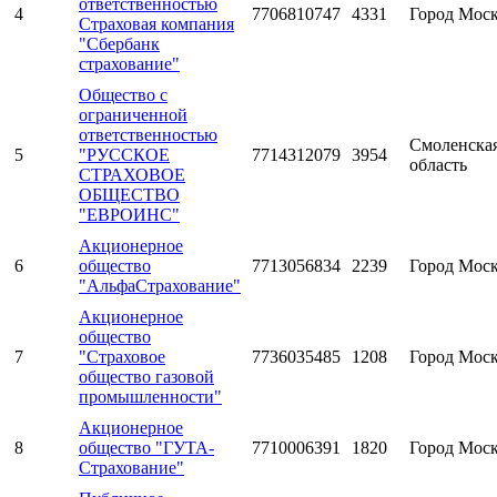
ответственностью
4
7706810747
4331
Город Мос
Страховая компания
"Сбербанк
страхование"
Общество с
ограниченной
ответственностью
Смоленска
5
"РУССКОЕ
7714312079
3954
область
СТРАХОВОЕ
ОБЩЕСТВО
"ЕВРОИНС"
Акционерное
6
общество
7713056834
2239
Город Мос
"АльфаСтрахование"
Акционерное
общество
7
"Страховое
7736035485
1208
Город Мос
общество газовой
промышленности"
Акционерное
8
общество "ГУТА-
7710006391
1820
Город Мос
Страхование"