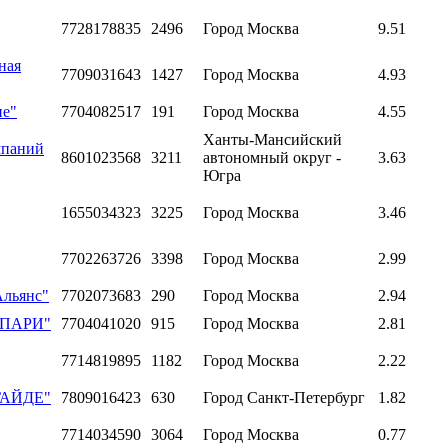
7728178835
2496
Город Москва
9.51
ная
7709031643
1427
Город Москва
4.93
ие"
7704082517
191
Город Москва
4.55
Ханты-Мансийский
мпаний
8601023568
3211
автономный округ -
3.63
Югра
1655034323
3225
Город Москва
3.46
7702263726
3398
Город Москва
2.99
Альянс"
7702073683
290
Город Москва
2.94
 "ПАРИ"
7704041020
915
Город Москва
2.81
7714819895
1182
Город Москва
2.22
 ГАЙДЕ"
7809016423
630
Город Санкт-Петербург
1.82
7714034590
3064
Город Москва
0.77