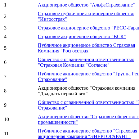
1
Акционерное общество "АльфаСтрахование"
Страховое публичное акционерное общество
2
"Ингосстрах"
3
Страховое акционерное общество "РЕСО-Гара
4
Страховое акционерное общество "ВСК"
Публичное акционерное общество Страховая
5
Компания "Росгосстрах"
Общество с ограниченной ответственностью
6
"Страховая Компания "Согласие"
Публичное акционерное общество "Группа Рен
7
Страхование"
Акционерное общество "Страховая компания
8
"Двадцать первый век"
Общество с ограниченной ответственностью "
9
Страхование"
Акционерное общество "Страховое общество г
10
промышленности"
Публичное акционерное общество "Страховая
11
акционерная компания "ЭНЕРГОГАРАНТ"