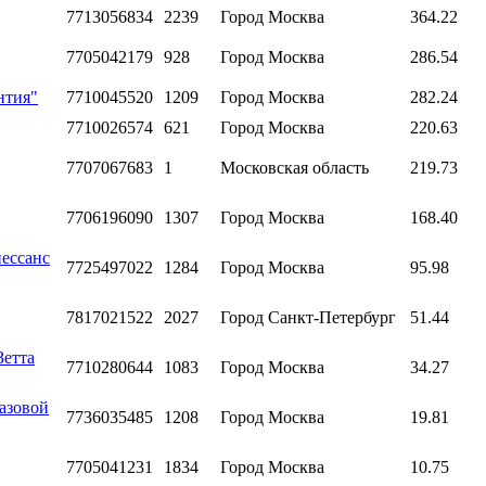
7713056834
2239
Город Москва
364.22
7705042179
928
Город Москва
286.54
нтия"
7710045520
1209
Город Москва
282.24
7710026574
621
Город Москва
220.63
7707067683
1
Московская область
219.73
7706196090
1307
Город Москва
168.40
ессанс
7725497022
1284
Город Москва
95.98
7817021522
2027
Город Санкт-Петербург
51.44
Зетта
7710280644
1083
Город Москва
34.27
азовой
7736035485
1208
Город Москва
19.81
7705041231
1834
Город Москва
10.75