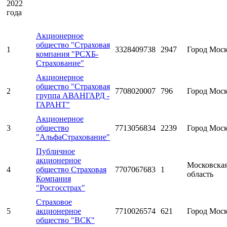
2022
года
Акционерное
общество "Страховая
1
3328409738
2947
Город Мос
компания "РСХБ-
Страхование"
Акционерное
общество "Страховая
2
7708020007
796
Город Мос
группа АВАНГАРД -
ГАРАНТ"
Акционерное
3
общество
7713056834
2239
Город Мос
"АльфаСтрахование"
Публичное
акционерное
Московска
4
общество Страховая
7707067683
1
область
Компания
"Росгосстрах"
Страховое
5
акционерное
7710026574
621
Город Мос
общество "ВСК"