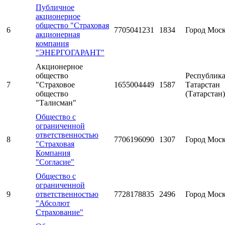
Публичное
акционерное
общество "Страховая
6
7705041231
1834
Город Мос
акционерная
компания
"ЭНЕРГОГАРАНТ"
Акционерное
общество
Республик
7
"Страховое
1655004449
1587
Татарстан
общество
(Татарстан)
"Талисман"
Общество с
ограниченной
ответственностью
8
7706196090
1307
Город Мос
"Страховая
Компания
"Согласие"
Общество с
ограниченной
9
ответственностью
7728178835
2496
Город Мос
"Абсолют
Страхование"