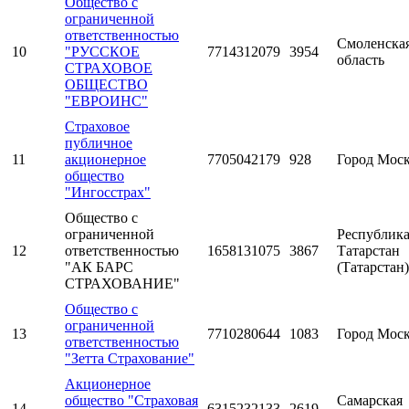
Общество с
ограниченной
ответственностью
Смоленска
10
"РУССКОЕ
7714312079
3954
область
СТРАХОВОЕ
ОБЩЕСТВО
"ЕВРОИНС"
Страховое
публичное
11
акционерное
7705042179
928
Город Мос
общество
"Ингосстрах"
Общество с
ограниченной
Республик
12
ответственностью
1658131075
3867
Татарстан
"АК БАРС
(Татарстан)
СТРАХОВАНИЕ"
Общество с
ограниченной
13
7710280644
1083
Город Мос
ответственностью
"Зетта Страхование"
Акционерное
общество "Страховая
Самарская
14
6315232133
2619