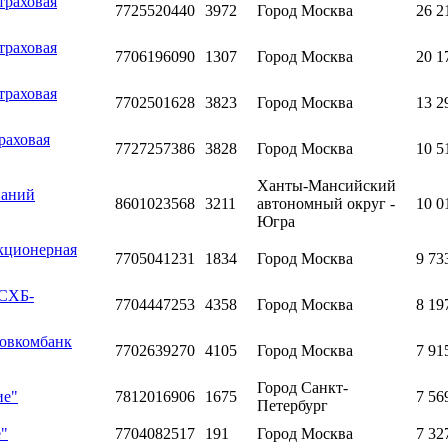
траховая
7725520440
3972
Город Москва
26 2
траховая
7706196090
1307
Город Москва
20 1
траховая
7702501628
3823
Город Москва
13 2
раховая
7727257386
3828
Город Москва
10 5
Ханты-Мансийский
паний
8601023568
3211
автономный округ -
10 0
Югра
кционерная
7705041231
1834
Город Москва
9 73
РСХБ-
7704447253
4358
Город Москва
8 19
Совкомбанк
7702639270
4105
Город Москва
7 91
Город Санкт-
ие"
7812016906
1675
7 56
Петербург
е"
7704082517
191
Город Москва
7 32