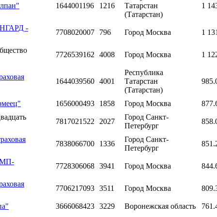
улпан"
1644001196
1216
Татарстан
1 14
(Татарстан)
АНГАРД -
7708020007
796
Город Москва
1 13
Общество
7726539162
4008
Город Москва
1 12
Республика
раховая
1644039560
4001
Татарстан
985.
(Татарстан)
рмеец"
1656000493
1858
Город Москва
877.
вадцать
Город Санкт-
7817021522
2027
858.
Петербург
раховая
Город Санкт-
7838066700
1336
851.
Петербург
СМП-
7728306068
3941
Город Москва
844.
раховая
7706217093
3511
Город Москва
809.
па"
3666068423
3229
Воронежская область
761.