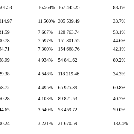
601.53
16.564%
167 445.25
88.1%
014.97
11.560%
305 539.49
33.7%
21.59
7.667%
128 763.74
53.1%
00.78
7.597%
151 801.55
44.6%
54.71
7.300%
154 668.76
42.1%
68.99
4.934%
54 841.62
80.2%
29.38
4.548%
118 219.46
34.3%
58.72
4.495%
65 925.89
60.8%
60.28
4.103%
89 821.53
40.7%
44.65
3.540%
53 459.72
59.0%
00.24
3.221%
21 670.59
132.4%