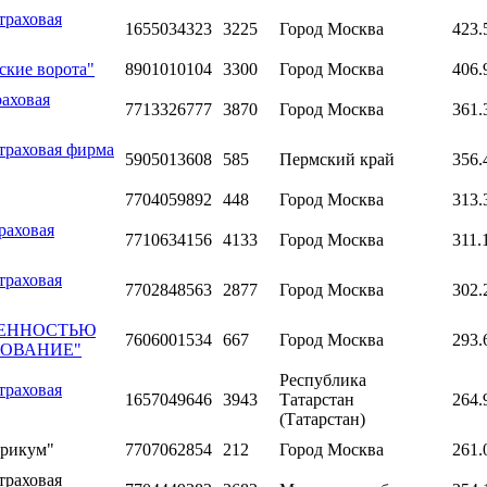
траховая
1655034323
3225
Город Москва
423.
ские ворота"
8901010104
3300
Город Москва
406.
раховая
7713326777
3870
Город Москва
361.
траховая фирма
5905013608
585
Пермский край
356.
7704059892
448
Город Москва
313.
раховая
7710634156
4133
Город Москва
311.
траховая
7702848563
2877
Город Москва
302.
ВЕННОСТЬЮ
7606001534
667
Город Москва
293.
ХОВАНИЕ"
Республика
траховая
1657049646
3943
Татарстан
264.
(Татарстан)
урикум"
7707062854
212
Город Москва
261.
траховая