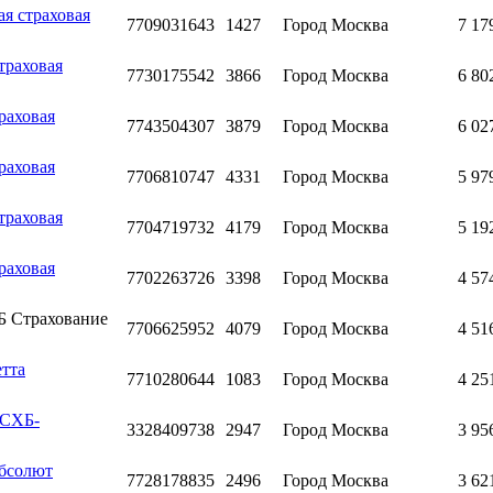
я страховая
7709031643
1427
Город Москва
7 17
траховая
7730175542
3866
Город Москва
6 80
раховая
7743504307
3879
Город Москва
6 02
раховая
7706810747
4331
Город Москва
5 97
траховая
7704719732
4179
Город Москва
5 19
раховая
7702263726
3398
Город Москва
4 57
Б Страхование
7706625952
4079
Город Москва
4 51
етта
7710280644
1083
Город Москва
4 25
РСХБ-
3328409738
2947
Город Москва
3 95
Абсолют
7728178835
2496
Город Москва
3 62