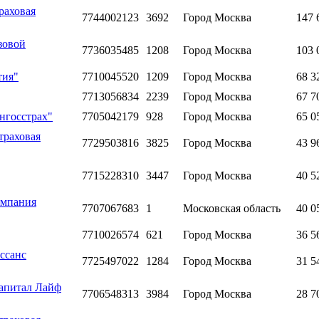
раховая
7744002123
3692
Город Москва
147 
зовой
7736035485
1208
Город Москва
103 
тия"
7710045520
1209
Город Москва
68 3
7713056834
2239
Город Москва
67 7
нгосстрах"
7705042179
928
Город Москва
65 0
траховая
7729503816
3825
Город Москва
43 9
7715228310
3447
Город Москва
40 5
омпания
7707067683
1
Московская область
40 0
7710026574
621
Город Москва
36 5
ссанс
7725497022
1284
Город Москва
31 5
Капитал Лайф
7706548313
3984
Город Москва
28 7