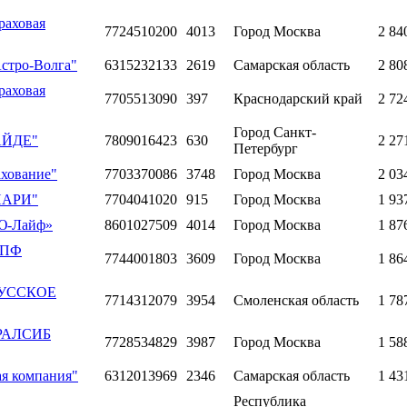
раховая
7724510200
4013
Город Москва
2 84
стро-Волга"
6315232133
2619
Самарская область
2 80
раховая
7705513090
397
Краснодарский край
2 72
Город Санкт-
ГАЙДЕ"
7809016423
630
2 27
Петербург
ахование"
7703370086
3748
Город Москва
2 03
"ПАРИ"
7704041020
915
Город Москва
1 93
«Ю-Лайф»
8601027509
4014
Город Москва
1 87
"ППФ
7744001803
3609
Город Москва
1 86
"РУССКОЕ
7714312079
3954
Смоленская область
1 78
УРАЛСИБ
7728534829
3987
Город Москва
1 58
ая компания"
6312013969
2346
Самарская область
1 43
Республика