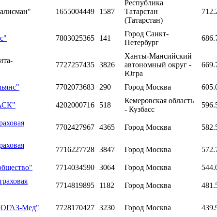
Республика
Талисман"
1655004449
1587
Татарстан
712.
(Татарстан)
Город Санкт-
с"
7803025365
141
686.
Петербург
Ханты-Мансийский
ита-
7727257435
3826
автономный округ -
669.
Югра
льянс"
7702073683
290
Город Москва
605.
Кемеровская область
БАСК"
4202000716
518
596.
- Кузбасс
раховая
7702427967
4365
Город Москва
582.
раховая
7716227728
3847
Город Москва
572.
общество"
7714034590
3064
Город Москва
544.
траховая
7714819895
1182
Город Москва
481.
"СОГАЗ-Мед"
7728170427
3230
Город Москва
439.