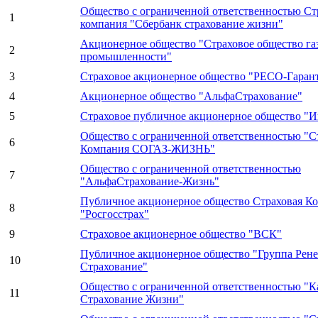
Общество с ограниченной ответственностью Ст
1
компания "Сбербанк страхование жизни"
Акционерное общество "Страховое общество га
2
промышленности"
3
Страховое акционерное общество "РЕСО-Гаран
4
Акционерное общество "АльфаСтрахование"
5
Страховое публичное акционерное общество "И
Общество с ограниченной ответственностью "С
6
Компания СОГАЗ-ЖИЗНЬ"
Общество с ограниченной ответственностью
7
"АльфаСтрахование-Жизнь"
Публичное акционерное общество Страховая К
8
"Росгосстрах"
9
Страховое акционерное общество "ВСК"
Публичное акционерное общество "Группа Рене
10
Страхование"
Общество с ограниченной ответственностью "
11
Страхование Жизни"