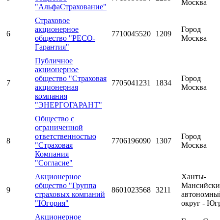
Москва
"АльфаСтрахование"
Страховое
акционерное
Город
6
7710045520
1209
общество "РЕСО-
Москва
Гарантия"
Публичное
акционерное
общество "Страховая
Город
7
7705041231
1834
акционерная
Москва
компания
"ЭНЕРГОГАРАНТ"
Общество с
ограниченной
ответственностью
Город
8
7706196090
1307
"Страховая
Москва
Компания
"Согласие"
Акционерное
Ханты-
общество "Группа
Мансийск
9
8601023568
3211
страховых компаний
автономны
"Югория"
округ - Юг
Акционерное