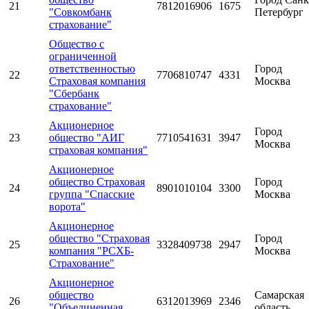
21
7812016906
1675
"Совкомбанк
Петербург
страхование"
Общество с
ограниченной
ответственностью
Город
22
7706810747
4331
Страховая компания
Москва
"Сбербанк
страхование"
Акционерное
Город
23
общество "АИГ
7710541631
3947
Москва
страховая компания"
Акционерное
общество Страховая
Город
24
8901010104
3300
группа "Спасские
Москва
ворота"
Акционерное
общество "Страховая
Город
25
3328409738
2947
компания "РСХБ-
Москва
Страхование"
Акционерное
общество
Самарская
26
6312013969
2346
"Объединенная
область