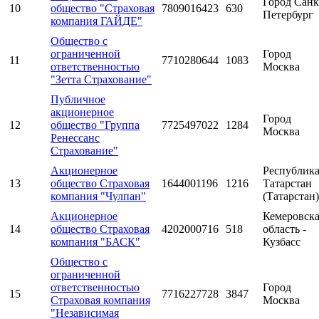
Город Санк
10
общество "Страховая
7809016423
630
Петербург
компания ГАЙДЕ"
Общество с
ограниченной
Город
11
7710280644
1083
ответственностью
Москва
"Зетта Страхование"
Публичное
акционерное
Город
12
общество "Группа
7725497022
1284
Москва
Ренессанс
Страхование"
Акционерное
Республик
13
общество Страховая
1644001196
1216
Татарстан
компания "Чулпан"
(Татарстан)
Акционерное
Кемеровск
14
общество Страховая
4202000716
518
область -
компания "БАСК"
Кузбасс
Общество с
ограниченной
ответственностью
Город
15
7716227728
3847
Страховая компания
Москва
"Независимая