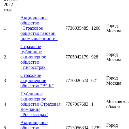
2022
года
Акционерное
общество
Город
1
"Страховое
7736035485
1208
Москва
общество газовой
промышленности"
Страховое
публичное
Город
2
акционерное
7705042179
928
Москва
общество
"Ингосстрах"
Страховое
Город
3
акционерное
7710026574
621
Москва
общество "ВСК"
Публичное
акционерное
Московска
4
общество Страховая
7707067683
1
область
Компания
"Росгосстрах"
Акционерное
Город
5
общество
7713056834
2239