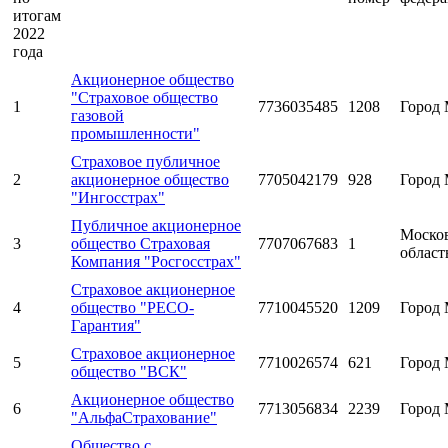
итогам
2022
года
Акционерное общество
"Страховое общество
1
7736035485
1208
Город 
газовой
промышленности"
Страховое публичное
2
акционерное общество
7705042179
928
Город 
"Ингосстрах"
Публичное акционерное
Моско
3
общество Страховая
7707067683
1
област
Компания "Росгосстрах"
Страховое акционерное
4
общество "РЕСО-
7710045520
1209
Город 
Гарантия"
Страховое акционерное
5
7710026574
621
Город 
общество "ВСК"
Акционерное общество
6
7713056834
2239
Город 
"АльфаСтрахование"
Общество с