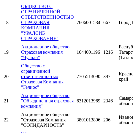
ОБЩЕСТВО С
ОГРАНИЧЕННОЙ
ОТВЕТСТВЕННОСТЬЮ
18
СТРАХОВАЯ
7606001534
667
Город 
КОМПАНИЯ
"УРАЛСИБ
СТРАХОВАНИЕ"
Акционерное общество
Респуб
19
Страховая компания
1644001196
1216
Татарс
"Чулпан"
(Татар
Общество с
ограниченной
Красн
20
ответственностью
7705513090
397
край
Страховая Компания
"Гелиос"
Акционерное общество
Самарс
21
"Объединенная страховая
6312013969
2346
област
компания"
Акционерное общество
Ивано
22
"Страховая Компания
3801013896
206
област
"СОЛИДАРНОСТЬ"