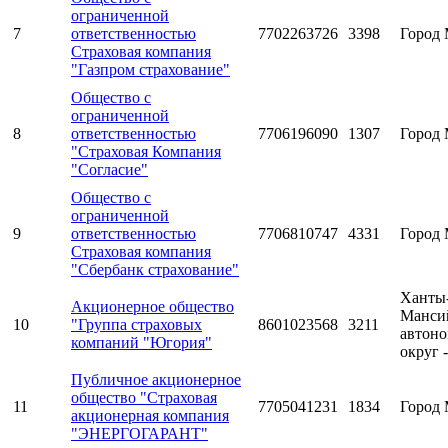
ограниченной
7
ответственностью
7702263726
3398
Город 
Страховая компания
"Газпром страхование"
Общество с
ограниченной
8
ответственностью
7706196090
1307
Город 
"Страховая Компания
"Согласие"
Общество с
ограниченной
9
ответственностью
7706810747
4331
Город 
Страховая компания
"Сбербанк страхование"
Ханты
Акционерное общество
Манси
10
"Группа страховых
8601023568
3211
автон
компаний "Югория"
округ 
Публичное акционерное
общество "Страховая
11
7705041231
1834
Город 
акционерная компания
"ЭНЕРГОГАРАНТ"