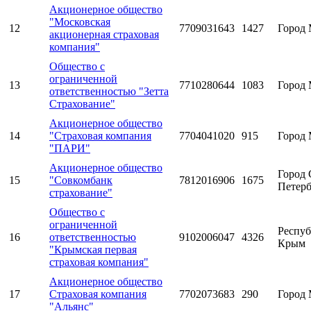
Акционерное общество
"Московская
12
7709031643
1427
Город 
акционерная страховая
компания"
Общество с
ограниченной
13
7710280644
1083
Город 
ответственностью "Зетта
Страхование"
Акционерное общество
14
"Страховая компания
7704041020
915
Город 
"ПАРИ"
Акционерное общество
Город 
15
"Совкомбанк
7812016906
1675
Петерб
страхование"
Общество с
ограниченной
Респуб
16
ответственностью
9102006047
4326
Крым
"Крымская первая
страховая компания"
Акционерное общество
17
Страховая компания
7702073683
290
Город 
"Альянс"