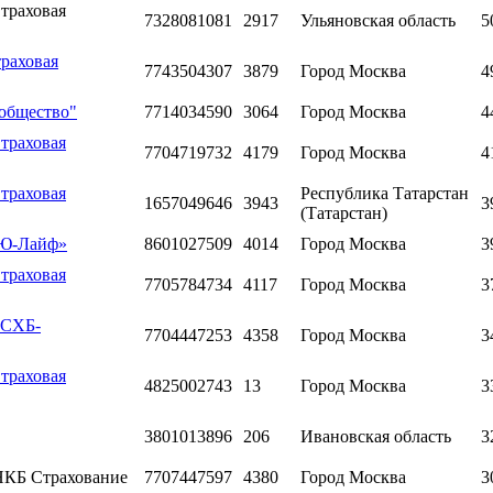
траховая
7328081081
2917
Ульяновская область
5
раховая
7743504307
3879
Город Москва
4
 общество"
7714034590
3064
Город Москва
4
траховая
7704719732
4179
Город Москва
4
траховая
Республика Татарстан
1657049646
3943
3
(Татарстан)
«Ю-Лайф»
8601027509
4014
Город Москва
3
траховая
7705784734
4117
Город Москва
3
РСХБ-
7704447253
4358
Город Москва
3
траховая
4825002743
13
Город Москва
3
3801013896
206
Ивановская область
3
НКБ Страхование
7707447597
4380
Город Москва
3