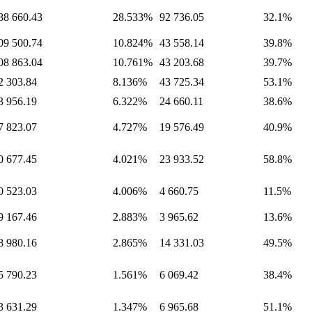
88 660.43
28.533%
92 736.05
32.1%
09 500.74
10.824%
43 558.14
39.8%
08 863.04
10.761%
43 203.68
39.7%
2 303.84
8.136%
43 725.34
53.1%
3 956.19
6.322%
24 660.11
38.6%
7 823.07
4.727%
19 576.49
40.9%
0 677.45
4.021%
23 933.52
58.8%
0 523.03
4.006%
4 660.75
11.5%
9 167.46
2.883%
3 965.62
13.6%
8 980.16
2.865%
14 331.03
49.5%
5 790.23
1.561%
6 069.42
38.4%
3 631.29
1.347%
6 965.68
51.1%