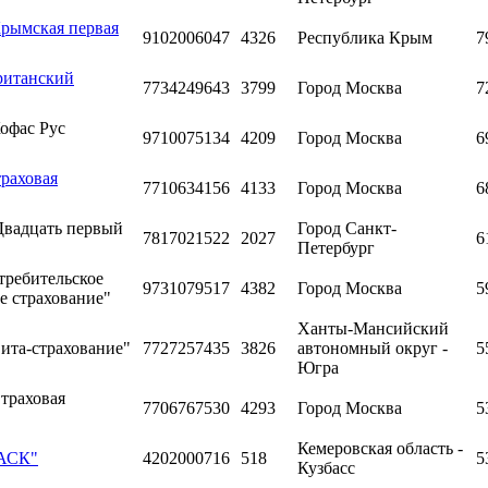
Крымская первая
9102006047
4326
Республика Крым
7
ританский
7734249643
3799
Город Москва
7
офас Рус
9710075134
4209
Город Москва
6
раховая
7710634156
4133
Город Москва
6
Двадцать первый
Город Санкт-
7817021522
2027
6
Петербург
требительское
9731079517
4382
Город Москва
5
е страхование"
Ханты-Мансийский
ита-страхование"
7727257435
3826
автономный округ -
5
Югра
траховая
7706767530
4293
Город Москва
5
Кемеровская область -
БАСК"
4202000716
518
5
Кузбасс