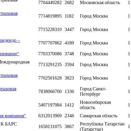
7704449282
2682
Московская область
1
траховая
7714819895
1182
Город Москва
1
7715228310
3447
Город Москва
1
редендо –
7707707862
4189
Город Москва
1
ахование"
7703370086
3748
Город Москва
1
Международная
7713291235
3594
Город Москва
1
траховая
7702501628
3823
Город Москва
1
траховая
Город Санкт-
7838066700
1336
1
Петербург
Новосибирская
5407197984
1412
1
область
ая компания"
6312013969
2346
Самарская область
1
"АК БАРС
Республика Татарстан
1658131075
3867
1
(Татарстан)