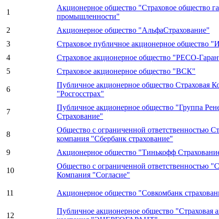
Акционерное общество "Страховое общество г
1
промышленности"
2
Акционерное общество "АльфаСтрахование"
3
Страховое публичное акционерное общество "И
4
Страховое акционерное общество "РЕСО-Гаран
5
Страховое акционерное общество "ВСК"
Публичное акционерное общество Страховая К
6
"Росгосстрах"
Публичное акционерное общество "Группа Рен
7
Страхование"
Общество с ограниченной ответственностью Ст
8
компания "Сбербанк страхование"
9
Акционерное общество "Тинькофф Страховани
Общество с ограниченной ответственностью "С
10
Компания "Согласие"
11
Акционерное общество "Совкомбанк страхован
Публичное акционерное общество "Страховая 
12