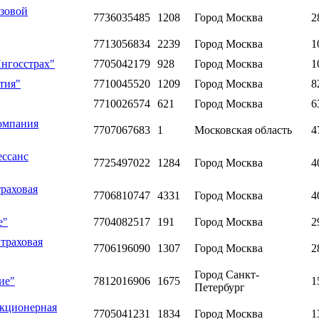
азовой
7736035485
1208
Город Москва
2
7713056834
2239
Город Москва
1
нгосстрах"
7705042179
928
Город Москва
1
тия"
7710045520
1209
Город Москва
8
7710026574
621
Город Москва
6
омпания
7707067683
1
Московская область
4
ессанс
7725497022
1284
Город Москва
4
раховая
7706810747
4331
Город Москва
4
е"
7704082517
191
Город Москва
2
траховая
7706196090
1307
Город Москва
2
Город Санкт-
ие"
7812016906
1675
1
Петербург
акционерная
7705041231
1834
Город Москва
1