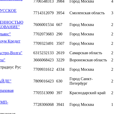
7706548313
3984
Город Москва
4
 "РУССКОЕ
7714312079
3954
Смоленская область
3
ВЕННОСТЬЮ
7606001534
667
Город Москва
2
ХОВАНИЕ"
льянс"
7702073683
290
Город Москва
2
Хоум Кредит
7709323491
3507
Город Москва
2
Астро-Волга"
6315232133
2619
Самарская область
2
па"
3666068423
3229
Воронежская область
2
традиус Рус
7709931612
4334
Город Москва
2
Город Санкт-
ГАЙДЕ"
7809016423
630
2
Петербург
раховая
7705513090
397
Краснодарский край
2
"СМП-
7728306068
3941
Город Москва
1
траховая