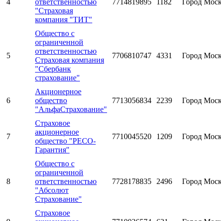
4
ответственностью
7714819895
1182
Город Мос
"Страховая
компания "ТИТ"
Общество с
ограниченной
ответственностью
5
7706810747
4331
Город Мос
Страховая компания
"Сбербанк
страхование"
Акционерное
6
общество
7713056834
2239
Город Мос
"АльфаСтрахование"
Страховое
акционерное
7
7710045520
1209
Город Мос
общество "РЕСО-
Гарантия"
Общество с
ограниченной
8
ответственностью
7728178835
2496
Город Мос
"Абсолют
Страхование"
Страховое