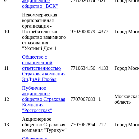
9
акционерное
7710026574
621
Город Мос
общество "ВСК"
Некоммерческая
корпоративная
организация -
10
Потребительское
9702000079
4377
Город Мос
общество взаимного
страхования
"Уютный Дом-1"
Общество с
ограниченной
11
ответственностью
7710634156
4133
Город Мос
Страховая компания
ЭчДиАй Глобал
Публичное
акционерное
Московска
12
общество Страховая
7707067683
1
область
Компания
"Росгосстрах"
Акционерное
13
общество Страховая
7707062854
212
Город Мос
компания "Турикум"
Общество с