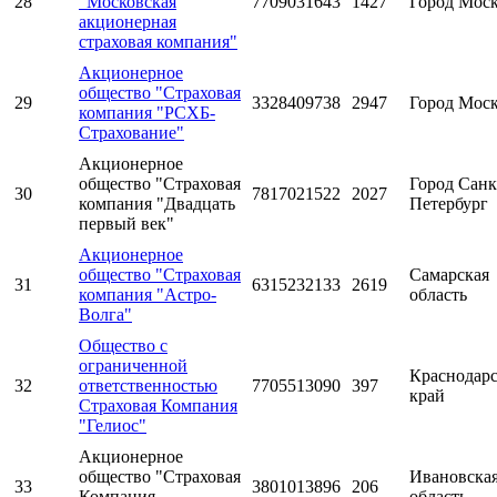
28
"Московская
7709031643
1427
Город Мос
акционерная
страховая компания"
Акционерное
общество "Страховая
29
3328409738
2947
Город Мос
компания "РСХБ-
Страхование"
Акционерное
общество "Страховая
Город Санк
30
7817021522
2027
компания "Двадцать
Петербург
первый век"
Акционерное
общество "Страховая
Самарская
31
6315232133
2619
компания "Астро-
область
Волга"
Общество с
ограниченной
Краснодар
32
ответственностью
7705513090
397
край
Страховая Компания
"Гелиос"
Акционерное
общество "Страховая
Ивановска
33
3801013896
206
Компания
область