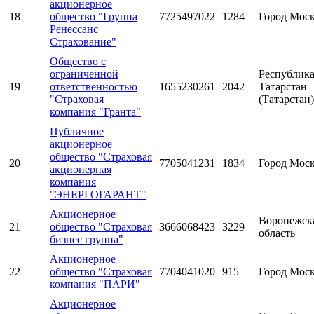
акционерное
18
общество "Группа
7725497022
1284
Город Мос
Ренессанс
Страхование"
Общество с
ограниченной
Республик
19
ответственностью
1655230261
2042
Татарстан
"Страховая
(Татарстан)
компания "Гранта"
Публичное
акционерное
общество "Страховая
20
7705041231
1834
Город Мос
акционерная
компания
"ЭНЕРГОГАРАНТ"
Акционерное
Воронежск
21
общество "Страховая
3666068423
3229
область
бизнес группа"
Акционерное
22
общество "Страховая
7704041020
915
Город Мос
компания "ПАРИ"
Акционерное