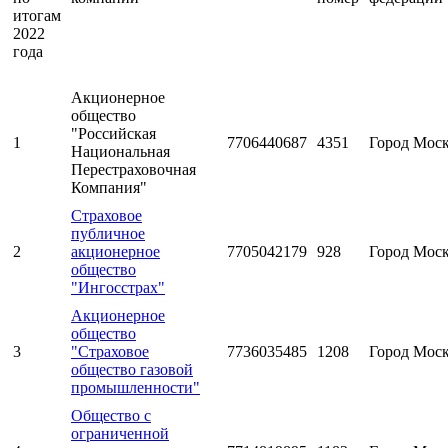
итогам
2022
года
Акционерное
общество
"Российская
1
7706440687
4351
Город Мос
Национальная
Перестраховочная
Компания"
Страховое
публичное
2
акционерное
7705042179
928
Город Мос
общество
"Ингосстрах"
Акционерное
общество
3
"Страховое
7736035485
1208
Город Мос
общество газовой
промышленности"
Общество с
ограниченной