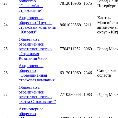
общество
Город Санк
23
7812016906
1675
"Совкомбанк
Петербург
страхование"
Акционерное
Ханты-
общество "Группа
Мансийск
24
8601023568
3211
страховых компаний
автономны
"Югория"
округ - Юг
Общество с
ограниченной
25
ответственностью
7704311252
3969
Город Мос
"Страховая
Компания Чабб"
Акционерное
общество
Самарская
26
6312013969
2346
"Объединенная
область
страховая компания"
Общество с
ограниченной
27
7710280644
1083
Город Мос
ответственностью
"Зетта Страхование"
Акционерное
общество