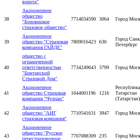
ворота"
Акционерное
общество
38
7714034590
3064
Город Мос
"Боровицкое
страховое общество"
Акционерное
Город Санк
39
общество "Страховая
7809016423
630
Петербург
компания ГАЙДЕ"
общество с
ограниченной
40
ответственностью
7734249643
3799
Город Мос
"Британский
Страховой Дом"
Акционерное
Республик
41
общество Страховая
1644001196
1216
Татарстан
компания "Чулпан"
(Татарстан)
Акционерное
42
общество "АИГ
7710541631
3947
Город Мос
страховая компания"
Акционерное
общество "Русское
43
7707088309
235
Город Мос
перестраховочное