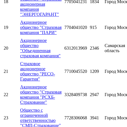
18
7705041231
1834
Город Мос
акционерная
компания
"ЭНЕРГОГАРАНТ"
Акционерное
19
общество "Страховая
7704041020
915
Город Мос
компания "ПАРИ"
Акционерное
общество
Самарская
20
6312013969
2346
"Объединенная
область
страховая компания"
Страховое
акционерное
21
7710045520
1209
Город Мос
общество "РЕСО-
Гарантия"
Акционерное
общество "Страховая
22
3328409738
2947
Город Мос
компания "РСХБ-
Страхование"
Общество с
ограниченной
23
7728306068
3941
Город Мос
ответственностью
"СМП-Страхование"