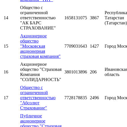
Общество с
ограниченной
Республик
14
ответственностью
1658131075
3867
Татарстан
"АК БАРС
(Татарстан)
СТРАХОВАНИЕ"
Акционерное
общество
15
"Московская
7709031643
1427
Город Мос
акционерная
страховая компания"
Акционерное
общество "Страховая
Ивановска
16
3801013896
206
Компания
область
"СОЛИДАРНОСТЬ"
Общество с
ограниченной
17
ответственностью
7728178835
2496
Город Мос
"Абсолют
Страхование"
Публичное
акционерное
общество "Страховая