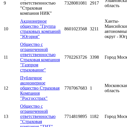
Ульяновска
9
ответственностью
7328081081
2917
область
"Страховая
компания НИК"
Акционерное
Ханты-
общество "Группа
Мансийск
10
8601023568
3211
страховых компаний
автономны
"Югория"
округ - Юг
Общество с
ограниченной
ответственностью
11
7702263726
3398
Город Мос
Страховая компания
"Газпром
страхование"
Публичное
акционерное
Московска
12
общество Страховая
7707067683
1
область
Компания
"Росгосстрах"
Общество с
ограниченной
13
ответственностью
7714819895
1182
Город Мос
"Страховая
компания "ТИТ"