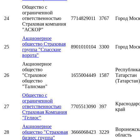
Общество с
ограниченной
24
ответственностью
7714829011
3767
Город Мос
Страховая компания
"АСКОР"
Акционерное
общество Страховая
25
8901010104
3300
Город Мос
группа "Спасские
ворота"
Акционерное
общество
Республик
26
"Страховое
1655004449
1587
Татарстан
общество
(Татарстан)
"Талисман"
Общество с
ограниченной
Краснодар
27
ответственностью
7705513090
397
край
Страховая Компания
"Гелиос"
Акционерное
Воронежск
28
общество "Страховая
3666068423
3229
область
бизнес группа"