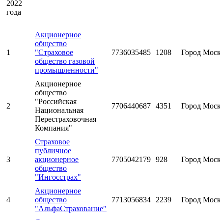
2022
года
Акционерное
общество
1
"Страховое
7736035485
1208
Город Мос
общество газовой
промышленности"
Акционерное
общество
"Российская
2
7706440687
4351
Город Мос
Национальная
Перестраховочная
Компания"
Страховое
публичное
3
акционерное
7705042179
928
Город Мос
общество
"Ингосстрах"
Акционерное
4
общество
7713056834
2239
Город Мос
"АльфаСтрахование"