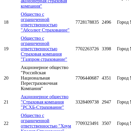
акционерная страховая
компания"
Общество с
ограниченной
18
7728178835
2496
Город 
ответственностью
"Абсолют Страхование"
Общество с
ограниченной
19
ответственностью
7702263726
3398
Город 
Страховая компания
"Газпром страхование"
Акционерное общество
"Российская
20
Национальная
7706440687
4351
Город 
Перестраховочная
Компания"
Акционерное общество
21
"Страховая компания
3328409738
2947
Город 
"РСХБ-Страхование"
Общество с
ограниченной
22
7709323491
3507
Город 
ответственностью "Хоум