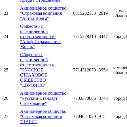
Кредит Страхование"
Акционерное общество
Самарс
23
"Страховая компания
6315232133
2619
област
"Астро-Волга"
Общество с
ограниченной
24
ответственностью
7715228310
3447
Город 
"АльфаСтрахование-
Жизнь"
Общество с
ограниченной
ответственностью
Смоле
25
"РУССКОЕ
7714312079
3954
област
СТРАХОВОЕ
ОБЩЕСТВО
"ЕВРОИНС"
Акционерное общество
26
"Русский Стандарт
7703370086
3748
Город 
Страхование"
Акционерное общество
27
"Страховая компания
7704041020
915
Город 
"ПАРИ"