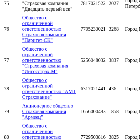
Город 
75
"Страховая компания
7817021522
2027
Петерб
"Двадцать первый век"
Общество с
ограниченной
76
ответственностью
7705233021
3268
Город 
Страховая компания
"Паритет-СК"
Общество с
ограниченной
77
ответственностью
5256048032
3837
Город 
"Страховая компания
"Ингосстрах-М"
Общество с
ограниченной
78
6317021441
436
Город 
ответственностью "АМТ
Страхование"
Акционерное общество
79
Страховая компания
1656000493
1858
Город 
"Армеец"
Общество с
ограниченной
80
ответственностью
7729503816
3825
Город 