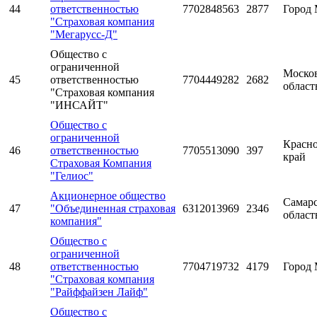
44
ответственностью
7702848563
2877
Город 
"Страховая компания
"Мегарусс-Д"
Общество с
ограниченной
Моско
45
ответственностью
7704449282
2682
област
"Страховая компания
"ИНСАЙТ"
Общество с
ограниченной
Красн
46
ответственностью
7705513090
397
край
Страховая Компания
"Гелиос"
Акционерное общество
Самарс
47
"Объединенная страховая
6312013969
2346
област
компания"
Общество с
ограниченной
48
ответственностью
7704719732
4179
Город 
"Страховая компания
"Райффайзен Лайф"
Общество с