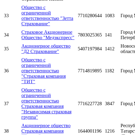
Общество с
ограниченной
33
7710280644
1083
Город 
ответственностью "Зетта
Страхование"
Страховое Акционерное
Город 
34
7803025365
141
Общество "Медэкспресс"
Петерб
Акционерное общество
Новос
35
5407197984
1412
"Д2 Страхование"
област
Общество с
ограниченной
36
ответственностью
7714819895
1182
Город 
"Страховая компания
"ТИТ"
Общество с
ограниченной
ответственностью
37
7716227728
3847
Город 
Страховая компания
"Независимая страховая
группа"
Акционерное общество
Респуб
38
Страховая компания
1644001196
1216
Татарс