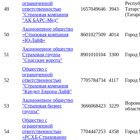
ограниченной
Респуб
49
ответственностью
1657049646
3943
Татарс
"Страховая компания
(Татар
"АК БАРС-Мед"
Акционерное общество
50
«Страховая компания
8601027509
4014
Город 
«Ю-Лайф»
Акционерное общество
51
Страховая группа
8901010104
3300
Город 
"Спасские ворота"
Общество с
ограниченной
52
ответственностью
7705784734
4117
Город 
"Страховая компания
"Кредит Европа Лайф"
Акционерное общество
Ворон
53
"Страховая бизнес
3666068423
3229
област
группа"
Общество с
ограниченной
54
ответственностью
7704447253
4358
Город 
«РСХБ-Страхование