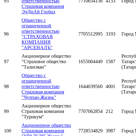
95
ответственностью
7710634156
4133
Город 
Страховая компания
ЭчДиАй Глобал
Общество с
ограниченной
ответственностью
96
7705512995
3193
Город 
"СТРАХОВАЯ
КОМПАНИЯ
"АРСЕНАЛЪ"
Акционерное общество
Респуб
97
"Страховое общество
1655004449
1587
Татарс
"Талисман"
(Татар
Общество с
ограниченной
Респуб
98
ответственностью
1644039560
4001
Татарс
Страховая компания
(Татар
"Чулпан-Жизнь"
Акционерное общество
99
Страховая компания
7707062854
212
Город 
"Турикум"
Акционерное общество
100
Страховая компания
7728534829
3987
Город 