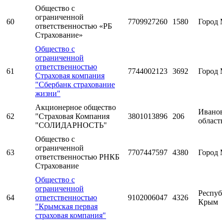
Общество с
ограниченной
60
7709927260
1580
Город 
ответственностью «РБ
Страхование»
Общество с
ограниченной
ответственностью
61
7744002123
3692
Город 
Страховая компания
"Сбербанк страхование
жизни"
Акционерное общество
Ивано
62
"Страховая Компания
3801013896
206
област
"СОЛИДАРНОСТЬ"
Общество с
ограниченной
63
7707447597
4380
Город 
ответственностью РНКБ
Страхование
Общество с
ограниченной
Респуб
64
ответственностью
9102006047
4326
Крым
"Крымская первая
страховая компания"