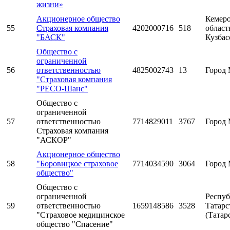
жизни»
Акционерное общество
Кемеро
55
Страховая компания
4202000716
518
область
"БАСК"
Кузбас
Общество с
ограниченной
56
ответственностью
4825002743
13
Город 
"Страховая компания
"РЕСО-Шанс"
Общество с
ограниченной
57
ответственностью
7714829011
3767
Город 
Страховая компания
"АСКОР"
Акционерное общество
58
"Боровицкое страховое
7714034590
3064
Город 
общество"
Общество с
ограниченной
Респуб
59
ответственностью
1659148586
3528
Татарс
"Страховое медицинское
(Татар
общество "Спасение"