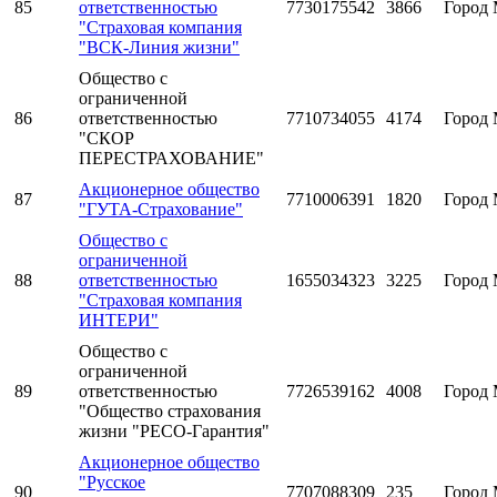
85
ответственностью
7730175542
3866
Город 
"Страховая компания
"ВСК-Линия жизни"
Общество с
ограниченной
86
ответственностью
7710734055
4174
Город 
"СКОР
ПЕРЕСТРАХОВАНИЕ"
Акционерное общество
87
7710006391
1820
Город 
"ГУТА-Страхование"
Общество с
ограниченной
88
ответственностью
1655034323
3225
Город 
"Страховая компания
ИНТЕРИ"
Общество с
ограниченной
89
ответственностью
7726539162
4008
Город 
"Общество страхования
жизни "РЕСО-Гарантия"
Акционерное общество
"Русское
90
7707088309
235
Город 