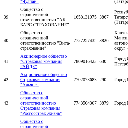
"Чулпан"
(Татар
Общество с
Респуб
ограниченной
39
1658131075
3867
Татарс
ответственностью "АК
(Татар
БАРС СТРАХОВАНИЕ"
Общество с
Ханты
ограниченной
Манси
40
7727257435
3826
ответственностью "Вита-
автон
страхование"
округ 
Акционерное общество
Город 
41
"Страховая компания
7809016423
630
Петерб
ГАЙДЕ"
Акционерное общество
42
Страховая компания
7702073683
290
Город 
"Альянс"
Общество с
ограниченной
43
ответственностью
7743504307
3879
Город 
Страховая компания
"Росгосстрах Жизнь"
Общество с
ограниченной