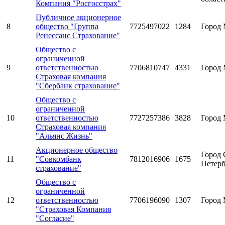
Компания "Росгосстрах"
Публичное акционерное
8
общество "Группа
7725497022
1284
Город 
Ренессанс Страхование"
Общество с
ограниченной
9
ответственностью
7706810747
4331
Город 
Страховая компания
"Сбербанк страхование"
Общество с
ограниченной
10
ответственностью
7727257386
3828
Город 
Страховая компания
"Альянс Жизнь"
Акционерное общество
Город 
11
"Совкомбанк
7812016906
1675
Петерб
страхование"
Общество с
ограниченной
12
ответственностью
7706196090
1307
Город 
"Страховая Компания
"Согласие"