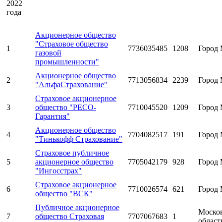
2022
года
Акционерное общество
"Страховое общество
1
7736035485
1208
Город 
газовой
промышленности"
Акционерное общество
2
7713056834
2239
Город 
"АльфаСтрахование"
Страховое акционерное
3
общество "РЕСО-
7710045520
1209
Город 
Гарантия"
Акционерное общество
4
7704082517
191
Город 
"Тинькофф Страхование"
Страховое публичное
5
акционерное общество
7705042179
928
Город 
"Ингосстрах"
Страховое акционерное
6
7710026574
621
Город 
общество "ВСК"
Публичное акционерное
Моско
7
общество Страховая
7707067683
1
област