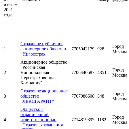
итогам
2021
года
Страховое публичное
Город
1
акционерное общество
7705042179
928
Москва
"Ингосстрах"
Акционерное общество
"Российская
Город
2
Национальная
7706440687
4351
Москва
Перестраховочная
Компания"
Страховое акционерное
Город
3
общество
7707086608
348
Москва
"ЛЕКСГАРАНТ"
Общество с
ограниченной
Город
4
ответственностью
7714819895
1182
Москва
"Страховая компания