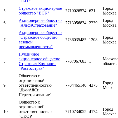
"ТИТ"
Страховое акционерное
Город
5
7710026574
621
общество "ВСК"
Москва
Акционерное общество
Город
6
7713056834
2239
"АльфаСтрахование"
Москва
Акционерное общество
"Страховое общество
Город
7
7736035485
1208
газовой
Москва
промышленности"
Публичное
акционерное общество
Московс
8
7707067683
1
Страховая Компания
область
"Росгосстрах"
Общество с
ограниченной
Город
9
ответственностью
7704465140
4375
Москва
"ДжиАйСи
Перестрахование"
Общество с
ограниченной
Город
10
ответственностью
7710734055
4174
Москва
"СКОР