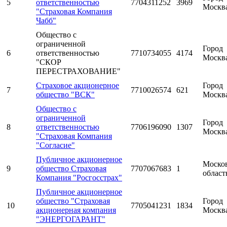
5
ответственностью
7704311252
3969
Москв
"Страховая Компания
Чабб"
Общество с
ограниченной
Город
6
ответственностью
7710734055
4174
Москв
"СКОР
ПЕРЕСТРАХОВАНИЕ"
Страховое акционерное
Город
7
7710026574
621
общество "ВСК"
Москв
Общество с
ограниченной
Город
8
ответственностью
7706196090
1307
Москв
"Страховая Компания
"Согласие"
Публичное акционерное
Моско
9
общество Страховая
7707067683
1
област
Компания "Росгосстрах"
Публичное акционерное
общество "Страховая
Город
10
7705041231
1834
акционерная компания
Москв
"ЭНЕРГОГАРАНТ"