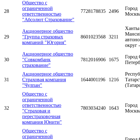
Общество с
ограниченной
Город
28
7728178835
2496
ответственностью
Москв
"Абсолют Страхование"
Ханты
Акционерное общество
Манси
29
"Группа страховых
8601023568
3211
автон
компаний "Югория"
округ 
Акционерное общество
Город 
30
"Совкомбанк
7812016906
1675
Петерб
страхование"
Акционерное общество
Респуб
31
Страховая компания
1644001196
1216
Татарс
"Чулпан"
(Татар
Общество с
ограниченной
ответственностью
Город
32
7803034240
1643
"Страховая и
Москв
перестраховочная
компания Юнити"
Общество с
ограниченной
Город 