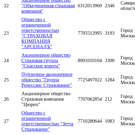
Акционерное общество
Самарс
22
"Объединенная страховая
6312013969
2346
област
компания"
Общество с
ограниченной
ответственностью
Город
23
7705512995
3193
"СТРАХОВАЯ
Москв
КОМПАНИЯ
"АРСЕНАЛЪ"
Акционерное общество
Город
24
Страховая группа
8901010104
3300
Москв
"Спасские ворота"
Публичное акционерное
Город
25
общество "Группа
7725497022
1284
Москв
Ренессанс Страхование"
Акционерное общество
Город
26
Страховая компания
7707062854
212
Москв
"Цюрих"
Общество с
ограниченной
Город
27
7710280644
1083
ответственностью "Зетта
Москв
Страхование"