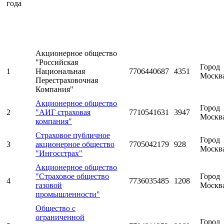
года
Акционерное общество
"Российская
Город
1
Национальная
7706440687
4351
Москв
Перестраховочная
Компания"
Акционерное общество
Город
2
"АИГ страховая
7710541631
3947
Москв
компания"
Страховое публичное
Город
3
акционерное общество
7705042179
928
Москв
"Ингосстрах"
Акционерное общество
"Страховое общество
Город
4
7736035485
1208
газовой
Москв
промышленности"
Общество с
ограниченной
Город