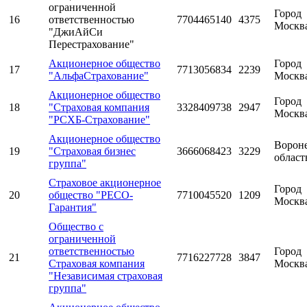
ограниченной
Город
16
ответственностью
7704465140
4375
Москв
"ДжиАйСи
Перестрахование"
Акционерное общество
Город
17
7713056834
2239
"АльфаСтрахование"
Москв
Акционерное общество
Город
18
"Страховая компания
3328409738
2947
Москв
"РСХБ-Страхование"
Акционерное общество
Ворон
19
"Страховая бизнес
3666068423
3229
област
группа"
Страховое акционерное
Город
20
общество "РЕСО-
7710045520
1209
Москв
Гарантия"
Общество с
ограниченной
ответственностью
Город
21
7716227728
3847
Страховая компания
Москв
"Независимая страховая
группа"