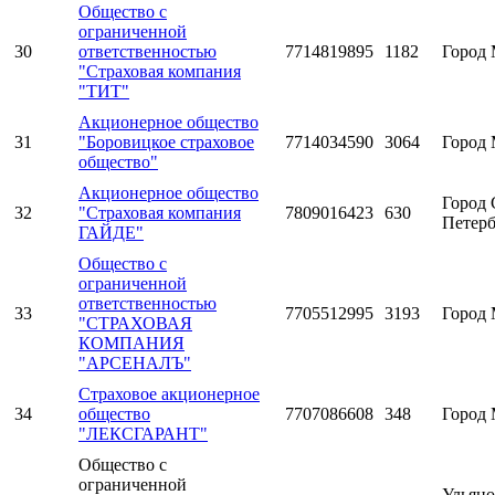
Общество с
ограниченной
30
ответственностью
7714819895
1182
Город 
"Страховая компания
"ТИТ"
Акционерное общество
31
"Боровицкое страховое
7714034590
3064
Город 
общество"
Акционерное общество
Город 
32
"Страховая компания
7809016423
630
Петерб
ГАЙДЕ"
Общество с
ограниченной
ответственностью
33
7705512995
3193
Город 
"СТРАХОВАЯ
КОМПАНИЯ
"АРСЕНАЛЪ"
Страховое акционерное
34
общество
7707086608
348
Город 
"ЛЕКСГАРАНТ"
Общество с
ограниченной
Ульяно