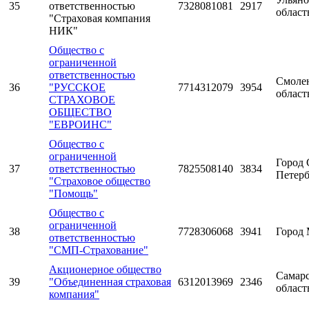
35
ответственностью
7328081081
2917
област
"Страховая компания
НИК"
Общество с
ограниченной
ответственностью
Смоле
36
"РУССКОЕ
7714312079
3954
област
СТРАХОВОЕ
ОБЩЕСТВО
"ЕВРОИНС"
Общество с
ограниченной
Город 
37
ответственностью
7825508140
3834
Петерб
"Страховое общество
"Помощь"
Общество с
ограниченной
38
7728306068
3941
Город 
ответственностью
"СМП-Страхование"
Акционерное общество
Самарс
39
"Объединенная страховая
6312013969
2346
област
компания"