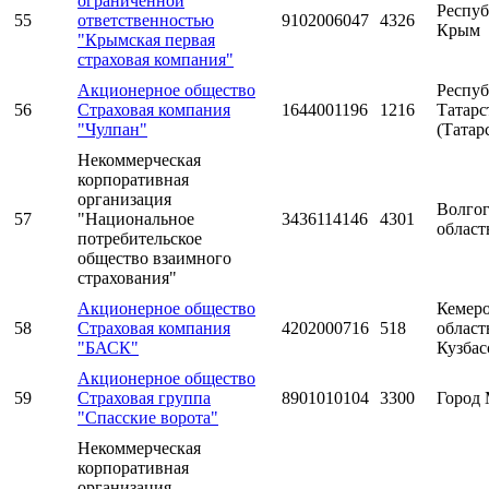
ограниченной
Респуб
55
ответственностью
9102006047
4326
Крым
"Крымская первая
страховая компания"
Акционерное общество
Респуб
56
Страховая компания
1644001196
1216
Татарс
"Чулпан"
(Татар
Некоммерческая
корпоративная
организация
Волгог
57
"Национальное
3436114146
4301
област
потребительское
общество взаимного
страхования"
Акционерное общество
Кемеро
58
Страховая компания
4202000716
518
область
"БАСК"
Кузбас
Акционерное общество
59
Страховая группа
8901010104
3300
Город 
"Спасские ворота"
Некоммерческая
корпоративная
организация