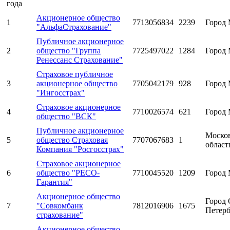
года
Акционерное общество
1
7713056834
2239
Город 
"АльфаСтрахование"
Публичное акционерное
2
общество "Группа
7725497022
1284
Город 
Ренессанс Страхование"
Страховое публичное
3
акционерное общество
7705042179
928
Город 
"Ингосстрах"
Страховое акционерное
4
7710026574
621
Город 
общество "ВСК"
Публичное акционерное
Моско
5
общество Страховая
7707067683
1
област
Компания "Росгосстрах"
Страховое акционерное
6
общество "РЕСО-
7710045520
1209
Город 
Гарантия"
Акционерное общество
Город 
7
"Совкомбанк
7812016906
1675
Петерб
страхование"
Акционерное общество