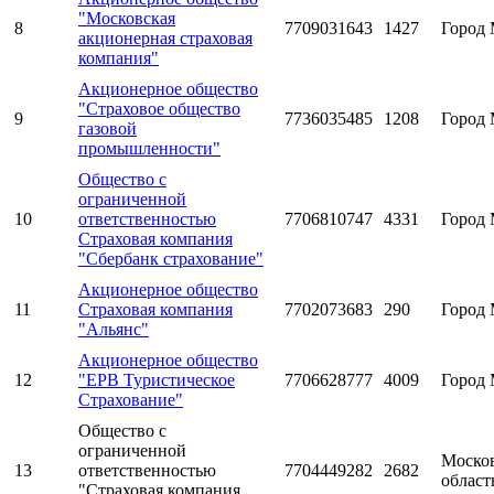
"Московская
8
7709031643
1427
Город 
акционерная страховая
компания"
Акционерное общество
"Страховое общество
9
7736035485
1208
Город 
газовой
промышленности"
Общество с
ограниченной
10
ответственностью
7706810747
4331
Город 
Страховая компания
"Сбербанк страхование"
Акционерное общество
11
Страховая компания
7702073683
290
Город 
"Альянс"
Акционерное общество
12
"ЕРВ Туристическое
7706628777
4009
Город 
Страхование"
Общество с
ограниченной
Моско
13
ответственностью
7704449282
2682
област
"Страховая компания