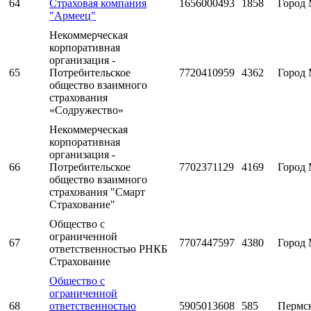
64
Страховая компания
1656000493
1858
Город 
"Армеец"
Некоммерческая
корпоративная
организация -
65
Потребительское
7720410959
4362
Город 
общество взаимного
страхования
«Содружество»
Некоммерческая
корпоративная
организация -
66
Потребительское
7702371129
4169
Город 
общество взаимного
страхования "Смарт
Страхование"
Общество с
ограниченной
67
7707447597
4380
Город 
ответственностью РНКБ
Страхование
Общество с
ограниченной
68
ответственностью
5905013608
585
Пермс