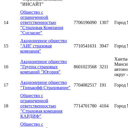
"ИНСАЙТ"
Общество с
ограниченной
14
ответственностью
7706196090
1307
Город 
"Страховая Компания
"Согласие"
Акционерное общество
15
"АИГ страховая
7710541631
3947
Город 
компания"
Ханты
Акционерное общество
Манси
16
"Группа страховых
8601023568
3211
автон
компаний "Югория"
округ 
Акционерное общество
17
7704082517
191
Город 
"Тинькофф Страхование"
Общество с
ограниченной
18
ответственностью
7714701780
4104
Город 
"Страховая компания
КАРДИФ"
Общество с