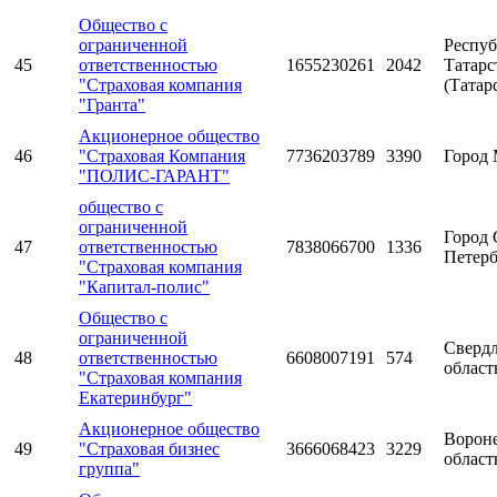
Общество с
ограниченной
Респуб
45
ответственностью
1655230261
2042
Татарс
"Страховая компания
(Татар
"Гранта"
Акционерное общество
46
"Страховая Компания
7736203789
3390
Город 
"ПОЛИС-ГАРАНТ"
общество с
ограниченной
Город 
47
ответственностью
7838066700
1336
Петерб
"Страховая компания
"Капитал-полис"
Общество с
ограниченной
Свердл
48
ответственностью
6608007191
574
област
"Страховая компания
Екатеринбург"
Акционерное общество
Ворон
49
"Страховая бизнес
3666068423
3229
област
группа"