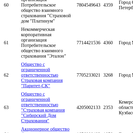
Город 
60
Потребительское
7804549643
4359
Петерб
общество взаимного
страхования "Страховой
дом "Платинум"
Некоммерческая
корпоративная
организация
61
7714421536
4360
Город 
Потребительское
общество взаимного
страхования "Эталон"
Общество с
ограниченной
62
ответственностью
7705233021
3268
Город 
Страховая компания
"Паритет-СК"
Общество с
ограниченной
Кемеро
ответственностью
63
4205002133
2353
область
"Страховая компания
Кузбас
"Сибирский Дом
Страхования"
Акционерное общество