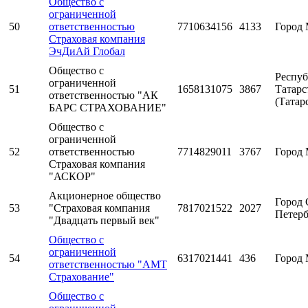
Общество с
ограниченной
50
ответственностью
7710634156
4133
Город 
Страховая компания
ЭчДиАй Глобал
Общество с
Респуб
ограниченной
51
1658131075
3867
Татарс
ответственностью "АК
(Татар
БАРС СТРАХОВАНИЕ"
Общество с
ограниченной
52
ответственностью
7714829011
3767
Город 
Страховая компания
"АСКОР"
Акционерное общество
Город 
53
"Страховая компания
7817021522
2027
Петерб
"Двадцать первый век"
Общество с
ограниченной
54
6317021441
436
Город 
ответственностью "АМТ
Страхование"
Общество с