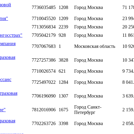
зовой
7736035485
1208
Город Москва
71 17
тия"
7710045520
1209
Город Москва
23 99
7713056834
2239
Город Москва
20 25
нгосстрах"
7705042179
928
Город Москва
11 86
омпания
7707067683
1
Московская область
10 92
раховая
7727257386
3828
Город Москва
10 34
7710026574
621
Город Москва
9 734
ссанс
7725497022
1284
Город Москва
8 041
траховая
7706196090
1307
Город Москва
3 639
Город Санкт-
ие"
7812016906
1675
2 159
Петербург
раховая
7702263726
3398
Город Москва
2 058