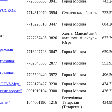
7728306068
3941
Город Москва
743.2
"РУССКОЕ
7714312079
3954
Смоленская область
723.5
7715228310
3447
Город Москва
684.2
Ханты-Мансийский
ита-
7727257435
3826
автономный округ -
677.7
Югра
раховая
7716227728
3847
Город Москва
659.5
траховая
7702848563
2877
Город Москва
553.9
траховая
7725520440
3972
Город Москва
496.5
"СОГАЗ-Мед"
7728170427
3230
Город Москва
474.7
ские ворота"
8901010104
3300
Город Москва
436.3
Республика
улпан"
1644001196
1216
Татарстан
434.9
(Татарстан)