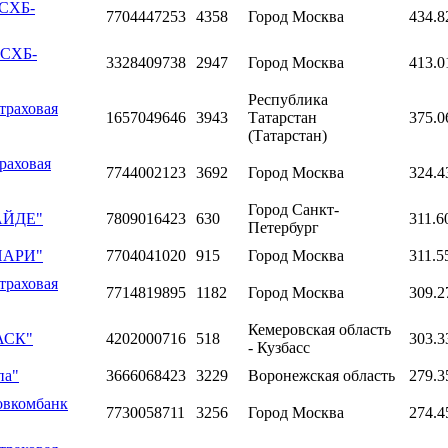
РСХБ-
7704447253
4358
Город Москва
434.8
РСХБ-
3328409738
2947
Город Москва
413.0
Республика
траховая
1657049646
3943
Татарстан
375.0
(Татарстан)
раховая
7744002123
3692
Город Москва
324.4
Город Санкт-
ГАЙДЕ"
7809016423
630
311.6
Петербург
"ПАРИ"
7704041020
915
Город Москва
311.5
траховая
7714819895
1182
Город Москва
309.2
Кемеровская область
БАСК"
4202000716
518
303.3
- Кузбасс
па"
3666068423
3229
Воронежская область
279.3
овкомбанк
7730058711
3256
Город Москва
274.4