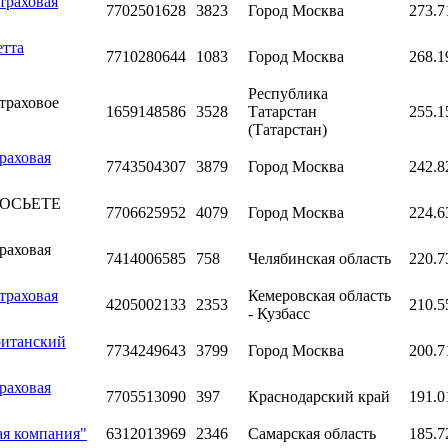
траховая
7702501628
3823
Город Москва
273.7
етта
7710280644
1083
Город Москва
268.1
Республика
траховое
1659148586
3528
Татарстан
255.1
(Татарстан)
раховая
7743504307
3879
Город Москва
242.8
"СОСЬЕТЕ
7706625952
4079
Город Москва
224.6
раховая
7414006585
758
Челябинская область
220.7
траховая
Кемеровская область
4205002133
2353
210.5
- Кузбасс
ританский
7734249643
3799
Город Москва
200.7
раховая
7705513090
397
Краснодарский край
191.0
ая компания"
6312013969
2346
Самарская область
185.7