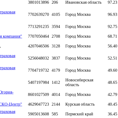
3801013896
206
Ивановская область
97.23
траховая
7702639270
4105
Город Москва
96.93
7713291235
3594
Город Москва
92.75
я компания"
7707050464
2708
Город Москва
68.71
4207046506
3128
Город Москва
56.40
"
траховая
5256048032
3837
Город Москва
52.51
траховая
7704719732
4179
Город Москва
49.60
Новосибирская
5407197984
1412
48.65
область
Югория-
8601027509
4014
Город Москва
42.79
АСКО-Центр"
4629047723
2144
Курская область
40.45
траховая
5905013608
585
Пермский край
36.45