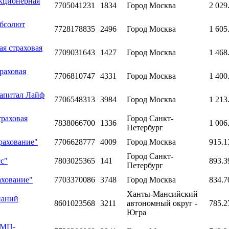
акционерная
7705041231
1834
Город Москва
2 029
Абсолют
7728178835
2496
Город Москва
1 605
я страховая
7709031643
1427
Город Москва
1 468
раховая
7706810747
4331
Город Москва
1 400
Капитал Лайф
7706548313
3984
Город Москва
1 213
траховая
Город Санкт-
7838066700
1336
1 006
Петербург
рахование"
7706628777
4009
Город Москва
915.1
Город Санкт-
с"
7803025365
141
893.3
Петербург
ахование"
7703370086
3748
Город Москва
834.7
Ханты-Мансийский
паний
8601023568
3211
автономный округ -
785.2
Югра
СМП-