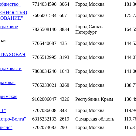
общество"
7714034590
3064
Город Москва
181.3
ВЕННОСТЬЮ
7606001534
667
Город Москва
175.7
ХОВАНИЕ"
траховое
Город Санкт-
7825508140
3834
164.5
Петербург
ная
7706440687
4351
Город Москва
144.5
 "СТРАХОВАЯ
7705512995
3193
Город Москва
144.0
траховая и
7803034240
1643
Город Москва
141.0
раховая
7705233021
3268
Город Москва
138.7
Крымская
9102006047
4326
Республика Крым
130.4
НТ"
7707086608
348
Город Москва
119.9
Астро-Волга"
6315232133
2619
Самарская область
119.7
льянс"
7702073683
290
Город Москва
115.3