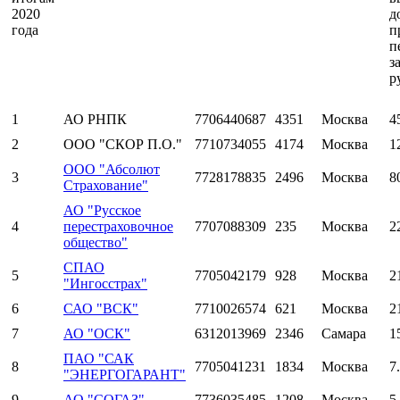
2020
д
года
п
п
з
р
1
АО РНПК
7706440687
4351
Москва
4
2
ООО "СКОР П.О."
7710734055
4174
Москва
1
ООО "Абсолют
3
7728178835
2496
Москва
8
Страхование"
АО "Русское
4
перестраховочное
7707088309
235
Москва
2
общество"
СПАО
5
7705042179
928
Москва
2
"Ингосстрах"
6
САО "ВСК"
7710026574
621
Москва
2
7
АО "ОСК"
6312013969
2346
Самара
1
ПАО "САК
8
7705041231
1834
Москва
7
"ЭНЕРГОГАРАНТ"
9
АО "СОГАЗ"
7736035485
1208
Москва
5