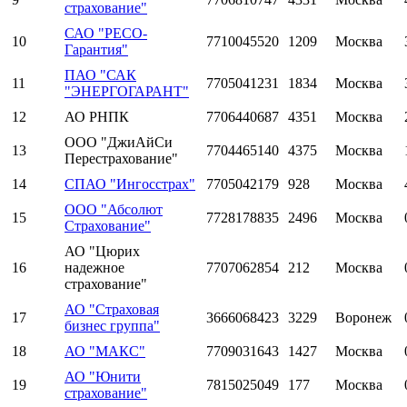
страхование"
САО "РЕСО-
10
7710045520
1209
Москва
Гарантия"
ПАО "САК
11
7705041231
1834
Москва
"ЭНЕРГОГАРАНТ"
12
АО РНПК
7706440687
4351
Москва
ООО "ДжиАйСи
13
7704465140
4375
Москва
Перестрахование"
14
СПАО "Ингосстрах"
7705042179
928
Москва
ООО "Абсолют
15
7728178835
2496
Москва
Страхование"
АО "Цюрих
16
надежное
7707062854
212
Москва
страхование"
АО "Страховая
17
3666068423
3229
Воронеж
бизнес группа"
18
АО "МАКС"
7709031643
1427
Москва
АО "Юнити
19
7815025049
177
Москва
страхование"