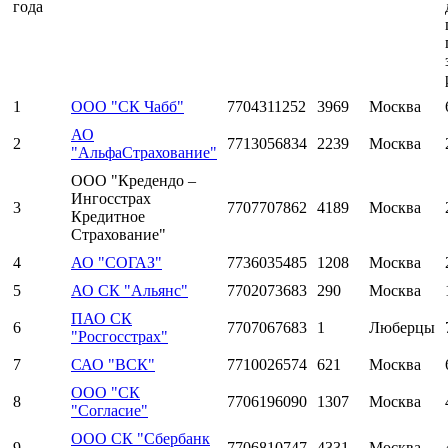
года
1
ООО "СК Чабб"
7704311252
3969
Москва
АО
2
7713056834
2239
Москва
"АльфаСтрахование"
ООО "Кредендо –
Ингосстрах
3
7707707862
4189
Москва
Кредитное
Страхование"
4
АО "СОГАЗ"
7736035485
1208
Москва
5
АО СК "Альянс"
7702073683
290
Москва
ПАО СК
6
7707067683
1
Люберцы
"Росгосстрах"
7
САО "ВСК"
7710026574
621
Москва
ООО "СК
8
7706196090
1307
Москва
"Согласие"
ООО СК "Сбербанк
9
7706810747
4331
Москва